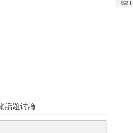
蔡記｜
關話題讨論