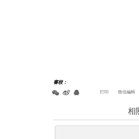
審校：
打印
致信編輯
相