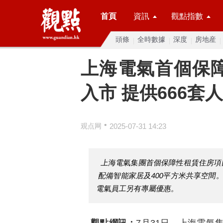
首頁
資訊
觀點指數
頭條
全時數據
深度
房地産
上海電氣首個保
入市 提供666套
•
观点网
2025-07-31 14:23
上海電氣集團首個保障性租賃住房項目靜
配備智能家居及400平方米共享空間
電氣員工另有專屬優惠。