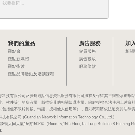
我要提問...
我們的産品
廣告服務
加
觀點會
會員服務
相關
觀點新媒體
廣告投放
觀點指數
服務條款
觀點品牌活動及培訓課程
息科技有限公司及廣州觀點信息資訊服務有限公司擁有及保留其主辦暨承辦網
排、軟件等）的所有權、版權等其他相關知識產權。除經授權合法使用上述資
（包括但不限於轉載、轉讓、授權他人使用等），否則我司將依法追究其法律
(Guandian Network Information Technology Co.,Ltd.)
5樓1505室（Room 5,15th Floor,Tai Tung Building,8 Fleming Road,
k