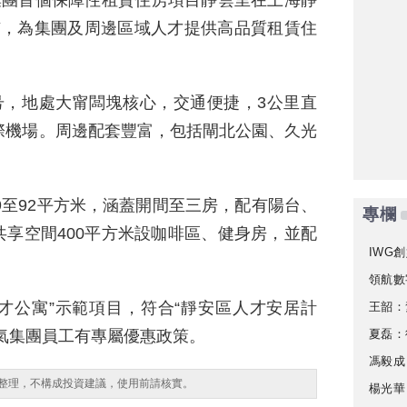
集團首個保障性租賃住房項目靜雲里在上海靜
市，為集團及周邊區域人才提供高品質租賃住
号，地處大甯闆塊核心，交通便捷，3公里直
際機場。周邊配套豐富，包括閘北公園、久光
9至92平方米，涵蓋開間至三房，配有陽台、
專欄
享空間400平方米設咖啡區、健身房，並配
IWG創
領航數
才公寓”示範項目，符合“靜安區人才安居計
王韶：
夏磊：
氣集團員工有專屬優惠政策。
馮毅成
整理，不構成投資建議，使用前請核實。
楊光華