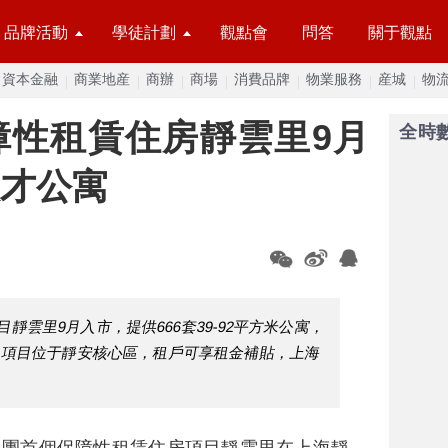
品牌活動
學徒計劃
觀點會
問答
關于觀點
資本金融
商業地産
商辦
商場
消費品牌
物業服務
産城
物
障性租賃住房靜雲里9月
全時
人才公寓
雲里9月入市，提供666套39-92平方米公寓，
。項目位于靜安核心區，租戶可享租金補貼，上海