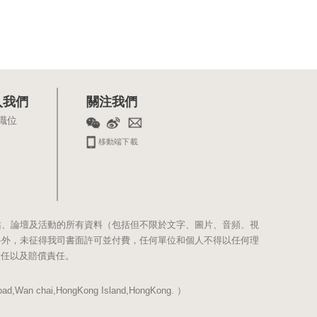
入我們
關注我們
職位
移動端下載
站、論壇及活動的所有資料（包括但不限於文字、圖片、音頻、視
料外，未征得我司書面許可並付費，任何單位和個人不得以任何理
責任以及賠償責任。
Wan chai,HongKong Island,HongKong. ）