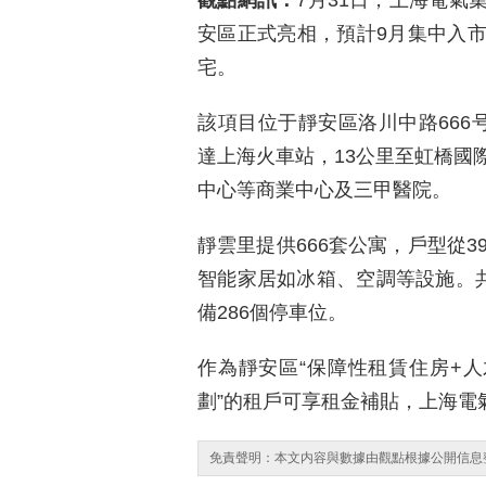
觀點網訊：
7月31日，上海電氣
安區正式亮相，預計9月集中入
宅。
該項目位于靜安區洛川中路666
達上海火車站，13公里至虹橋國
中心等商業中心及三甲醫院。
靜雲里提供666套公寓，戶型從3
智能家居如冰箱、空調等設施。共
備286個停車位。
作為靜安區“保障性租賃住房+人
劃”的租戶可享租金補貼，上海電
免責聲明：本文内容與數據由觀點根據公開信息