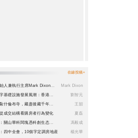
在線投稿+
始人兼執行主席Mark Dixon...
Mark Dixon
字基礎設施發展風潮：香港...
劉智元
紮什倫布寺，藏盡後藏千年...
王韶
從成交結構看購房者行為變化
夏磊
：關山華科闆塊憑科創生态...
馮毅成
：四中全會，10個字定調房地産
楊光華