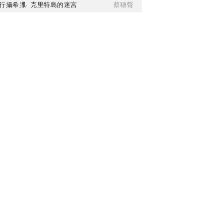
行攝希臘· 克里特島的迷宮
蔡穗聲