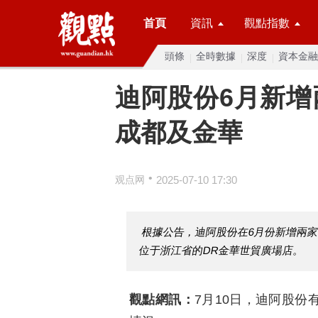
首頁
資訊
觀點指數
頭條
全時數據
深度
資本金融
迪阿股份6月新增
成都及金華
•
观点网
2025-07-10 17:30
根據公告，迪阿股份在6月份新增兩家
位于浙江省的DR金華世貿廣場店。
觀點網訊：
7月10日，迪阿股份