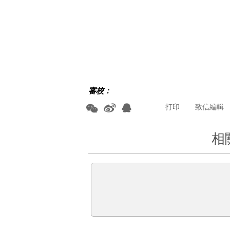
審校：
打印
致信編輯
相