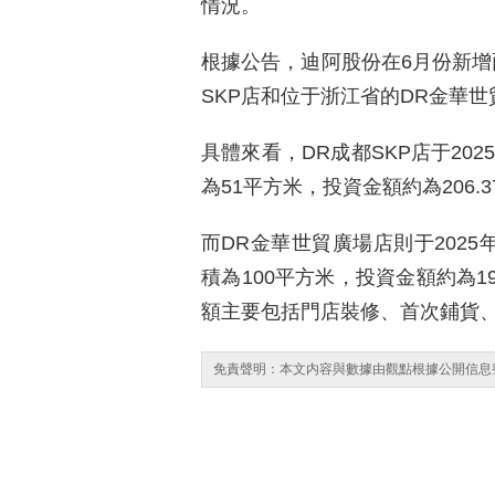
情況。
根據公告，迪阿股份在6月份新增
SKP店和位于浙江省的DR金華
具體來看，DR成都SKP店于20
為51平方米，投資金額約為206
而DR金華世貿廣場店則于2025
積為100平方米，投資金額約為1
額主要包括門店裝修、首次鋪貨
免責聲明：本文内容與數據由觀點根據公開信息