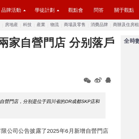
品牌活動
學徒計劃
觀點會
問答
關于觀點
房地産
科技
産業
物流
商場及零售
消費品牌
商辦及住房租
兩家自營門店 分别落戶
全時
自營門店，分别是位于四川省的DR成都SKP店和
有限公司公告披露了2025年6月新增自營門店