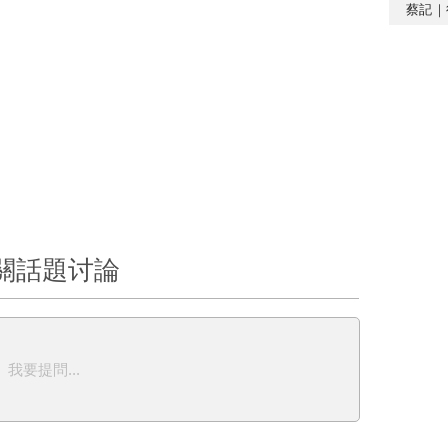
蔡記｜
關話題讨論
我要提問...