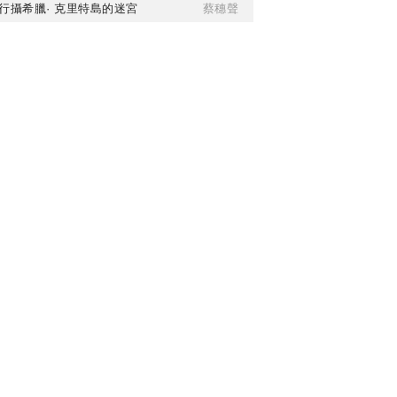
行攝希臘· 克里特島的迷宮
蔡穗聲