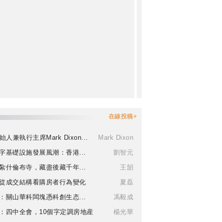
在線投稿+
始人兼執行主席Mark Dixon...
Mark Dixon
字基礎設施發展風潮：香港...
劉智元
紮什倫布寺，藏盡後藏千年...
王韶
從成交結構看購房者行為變化
夏磊
：關山華科闆塊憑科創生态...
馮毅成
：四中全會，10個字定調房地産
楊光華