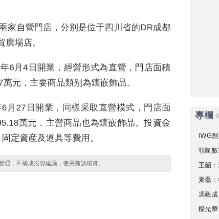
兩家自營門店，分别是位于四川省的DR成都
世貿廣場店。
25年6月4日開業，經營形式為直營，門店面積
.37萬元，主要商品類别為鑲嵌飾品。
年6月27日開業，同樣采取直營模式，門店面
專欄
95.18萬元，主營商品也為鑲嵌飾品。投資金
IWG創
、固定資産及道具等費用。
領航數
整理，不構成投資建議，使用前請核實。
王韶：
夏磊：
馮毅成
楊光華