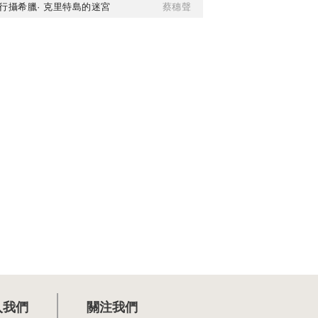
行攝希臘· 克里特島的迷宮
蔡穗聲
入我們
關注我們