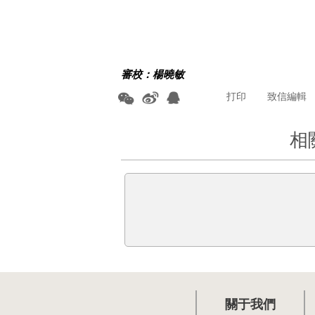
審校：楊曉敏
打印
致信編輯
相
關于我們