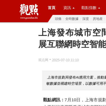
首頁
資訊
觀點指數
頭條
全時數據
深度
房地産
上海發布城市空
展互聯網時空智
•
观点网
2025-07-10 11:10
上海市規劃局發布AI應用方案，推
敏數據並構建時空場景，以數據可用
觀點網訊：
7月10日，上海市規