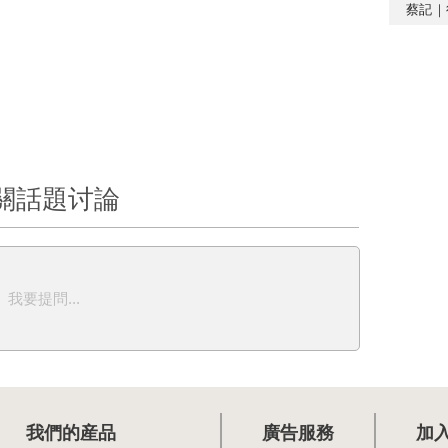
蔡記｜
關話題讨論
我要提問...
我們的産品
廣告服務
加