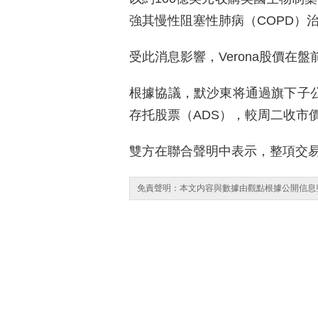
強其慢性阻塞性肺病（COPD）
受此消息影響，Verona股價在盤
根據協議，默沙東将通過旗下子公司
存托股票（ADS），較周二收市價86
雙方在聯合聲明中表示，整項交易
免責聲明：本文内容與數據由觀點根據公開信息