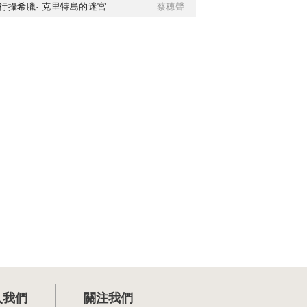
行攝希臘· 克里特島的迷宮
蔡穗聲
入我們
關注我們