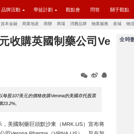
品牌活動
學徒計劃
觀點會
問答
關于觀點
資本金融
商業地産
商辦
商場
消費品牌
物業服務
産城
物
美元收購英國制藥公司Ve
全時
股107美元的價格收購Verona的美國存托股票
23.2%。
示，美國制藥巨頭默沙東（MRK.US）宣布将
erona Pharma（VRNA.US），旨在加