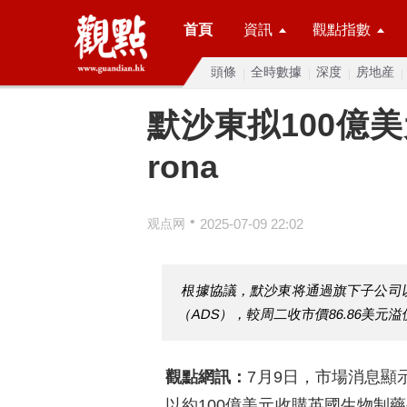
首頁
資訊
觀點指數
頭條
全時數據
深度
房地産
默沙東拟100億
rona
•
观点网
2025-07-09 22:02
根據協議，默沙東将通過旗下子公司以每
（ADS），較周二收市價86.86美元溢價
觀點網訊：
7月9日，市場消息顯
以約100億美元收購英國生物制藥公司V