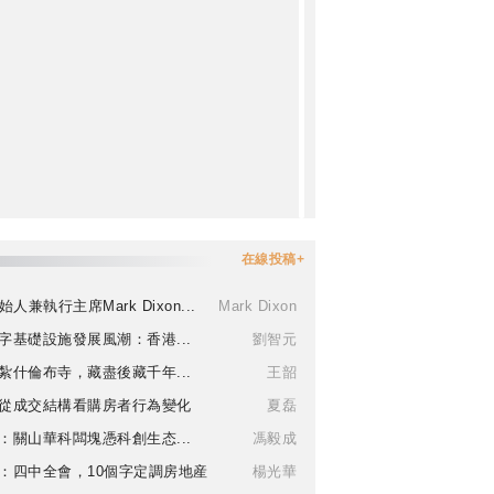
在線投稿+
始人兼執行主席Mark Dixon...
Mark Dixon
字基礎設施發展風潮：香港...
劉智元
紮什倫布寺，藏盡後藏千年...
王韶
從成交結構看購房者行為變化
夏磊
：關山華科闆塊憑科創生态...
馮毅成
：四中全會，10個字定調房地産
楊光華