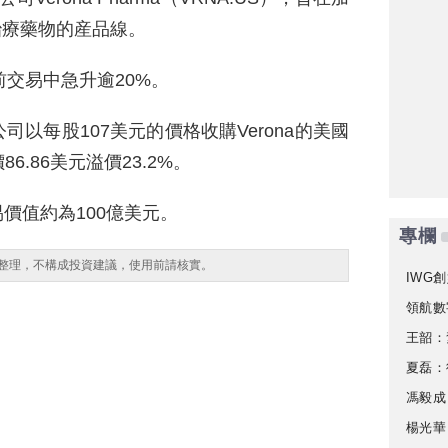
治療藥物的産品線。
前交易中急升逾20%。
以每股107美元的價格收購Verona的美國
.86美元溢價23.2%。
價值約為100億美元。
專欄
整理，不構成投資建議，使用前請核實。
IWG創
領航數
王韶：
夏磊：
馮毅成
楊光華