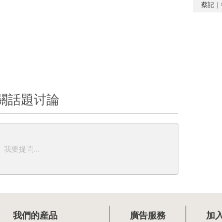
蔡記｜
關話題讨論
我要提問...
我們的産品
廣告服務
加