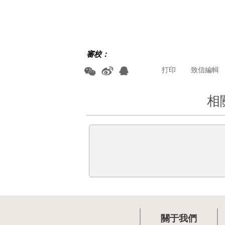
審校：
打印
致信編輯
相
關于我們