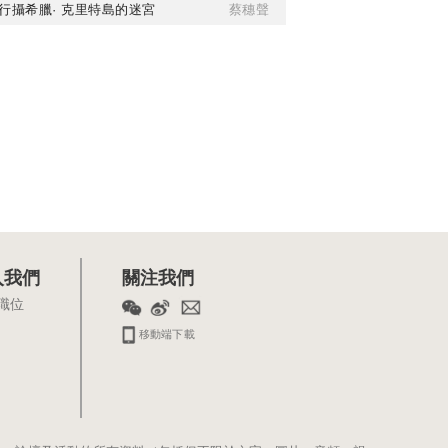
行攝希臘· 克里特島的迷宮
蔡穗聲
入我們
關注我們
職位
移動端下載