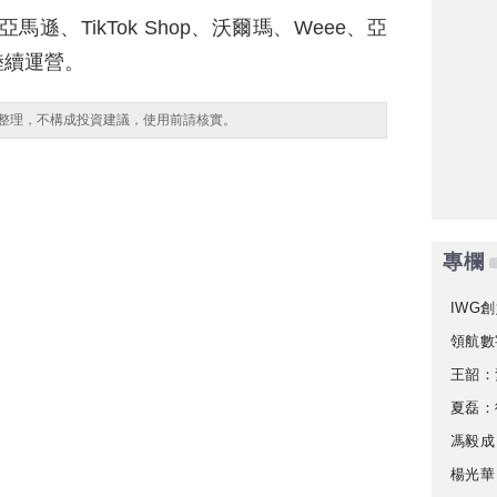
馬遜、TikTok Shop、沃爾瑪、Weee、亞
陸續運營。
整理，不構成投資建議，使用前請核實。
專欄
IWG創
領航數
王韶：
夏磊：
馮毅成
楊光華