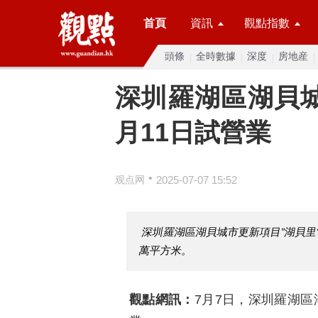
首頁
資訊
觀點指數
頭條
全時數據
深度
房地産
深圳羅湖區湖貝城
月11日試營業
•
观点网
2025-07-07 15:52
深圳羅湖區湖貝城市更新項目”湖貝里“
萬平方米。
觀點網訊：
7月7日，深圳羅湖區