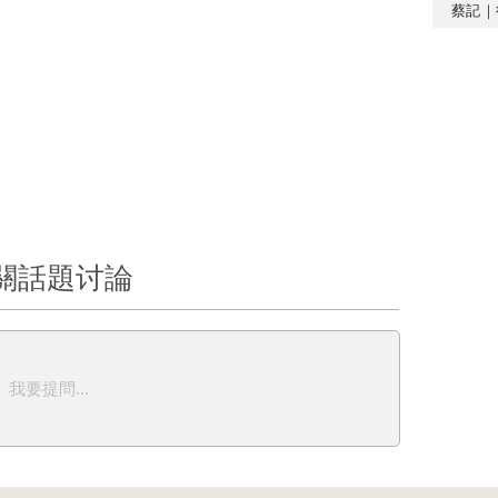
蔡記｜
關話題讨論
我要提問...