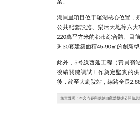
業。
湖貝里項目位于羅湖核心位置，
公共配套設施、樂活天地等六大
220萬平方米的都市綜合體。目
剩30套建築面積45-90㎡的創新
此外，5号線西延工程（黃貝嶺站
後續關鍵調試工作奠定堅實的供
後，終至大劇院站，線路全長2.8
免責聲明：本文内容與數據由觀點根據公開信息