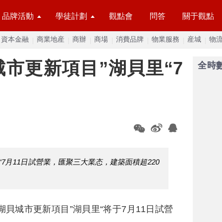
品牌活動
學徒計劃
觀點會
問答
關于觀點
資本金融
商業地産
商辦
商場
消費品牌
物業服務
産城
物
市更新項目”湖貝里“7
全時
7月11日試營業，匯聚三大業态，建築面積超220
湖貝城市更新項目”湖貝里“将于7月11日試營