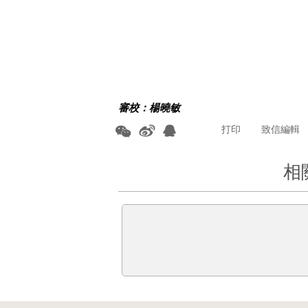
審校：楊曉敏
打印
致信編輯
相