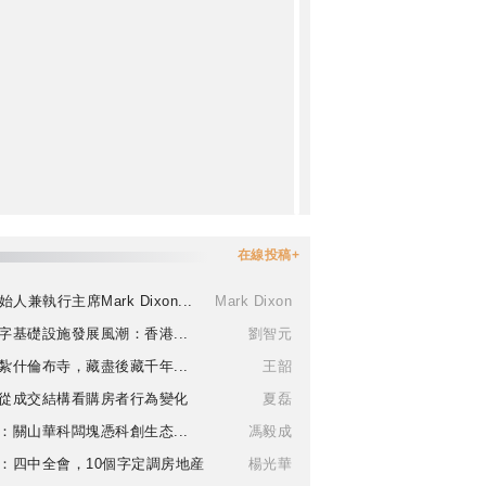
在線投稿+
始人兼執行主席Mark Dixon...
Mark Dixon
字基礎設施發展風潮：香港...
劉智元
紮什倫布寺，藏盡後藏千年...
王韶
從成交結構看購房者行為變化
夏磊
：關山華科闆塊憑科創生态...
馮毅成
：四中全會，10個字定調房地産
楊光華