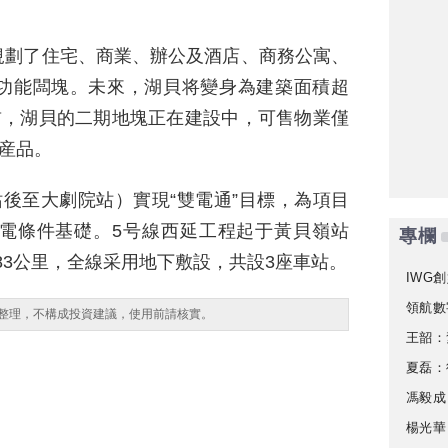
規劃了住宅、商業、辦公及酒店、商務公寓、
功能闆塊。未來，湖貝将變身為建築面積超
前，湖貝的二期地塊正在建設中，可售物業僅
型産品。
後至大劇院站）實現“雙電通”目標，為項目
電條件基礎。5号線西延工程起于黃貝嶺站
專欄
83公里，全線采用地下敷設，共設3座車站。
IWG創
領航數
整理，不構成投資建議，使用前請核實。
王韶：
夏磊：
馮毅成
楊光華