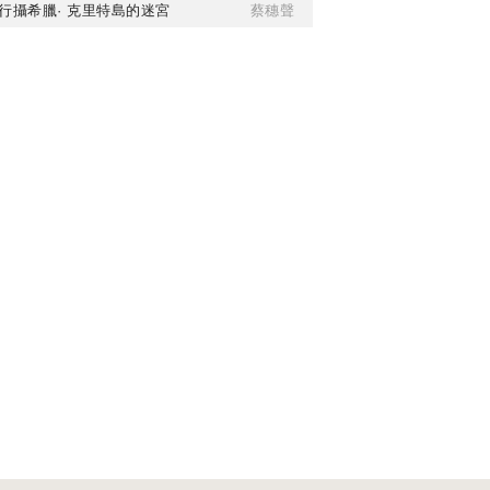
行攝希臘· 克里特島的迷宮
蔡穗聲