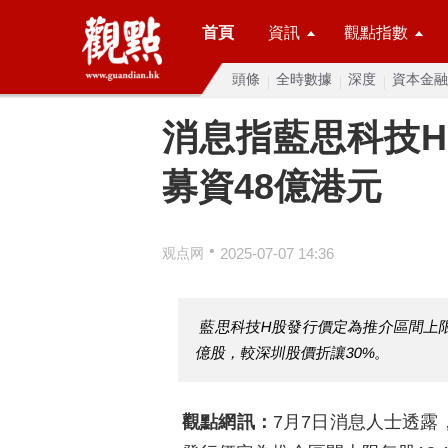
首頁
資訊
觀點指數
頭條
全時數據
深度
資本金融
消息指藍思科技
募資48億港元
•
观点网
2025-07-07 14:36
藍思科技H股發行價定為推介區間上限每股
億股，較深圳股價折讓30%。
觀點網訊：
7月7日消息人士透露