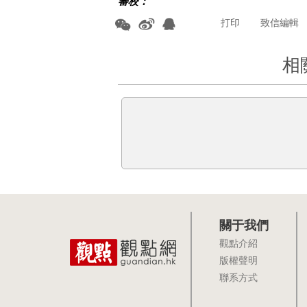
審校：
打印
致信編輯
相
關于我們
觀點介紹
版權聲明
聯系方式