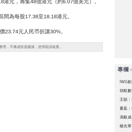
8港元，籌集48億港元（約6.07億美元）。
間為每股17.38至18.18港元。
23.74元人民币折讓30%。
整理，不構成投資建議，使用前請核實。
專欄
IWG創
領航數
王韶：
夏磊：
馮毅成
楊光華