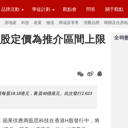
品牌活動
學徒計劃
觀點會
問答
關于觀點
房地産
科技
産業
物流
商場及零售
消費品牌
商辦及住房租
H股定價為推介區間上限
全時
18.18港元，募資48億港元。此次發行2.623
，蘋果供應商藍思科技在香港H股發行中，将