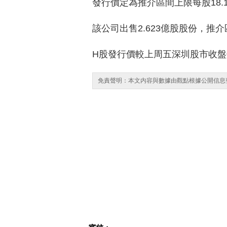
發行價定為推介區間上限每股18.1
該公司出售2.623億股股份，推介區
H股發行價較上周五深圳股市收盤價
免責聲明：本文内容與數據由觀點根據公開信息