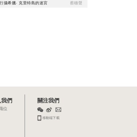
行攝希臘· 克里特島的迷宮
蔡穗聲
入我們
關注我們
職位
移動端下載