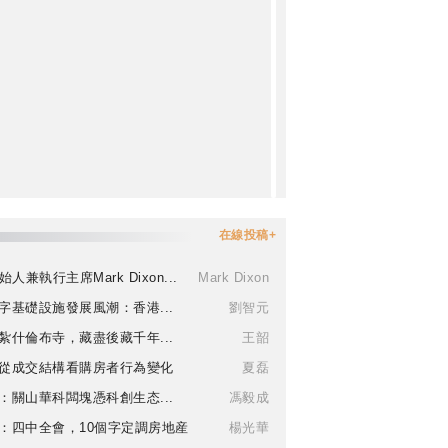
在線投稿+
始人兼執行主席Mark Dixon...
Mark Dixon
字基礎設施發展風潮：香港...
劉智元
紮什倫布寺，藏盡後藏千年...
王韶
從成交結構看購房者行為變化
夏磊
：關山華科闆塊憑科創生态...
馮毅成
：四中全會，10個字定調房地産
楊光華