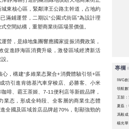
天津靜海區打造的團泊綠地缤紛天地商業街正
新城東核心區，緊鄰津王公路主幹道，占地約
期已滿鋪運營，二期以“公園式街區”為設計理
放式空間結構，重塑商業街區場景價值。
試運營，是綠地集團響應國家提振消費政策，
效促進靜海區消費升級，激發區域經濟新活
建設。
專欄
心，構建“多維業态聚合+消費體驗引領+區
IWG創
，成功引進肯德基汽車穿梭店、必勝客、小米
領航數
咖啡、霸王茶姬、7-11便利店等新銳品牌，
王韶：
力業态，形成全時段、全客層的商業生态體
夏磊：
引進全國及區域首店品牌超70%，彰顯強勁的
馮毅成
楊光華