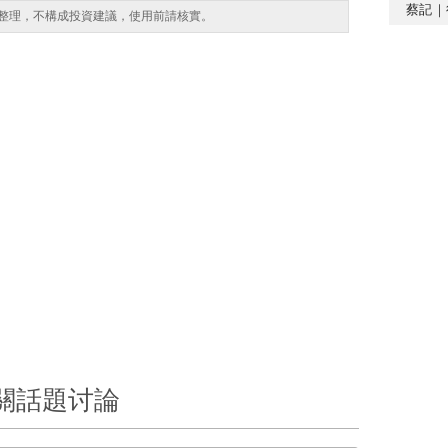
蔡記｜
整理，不構成投資建議，使用前請核實。
關話題讨論