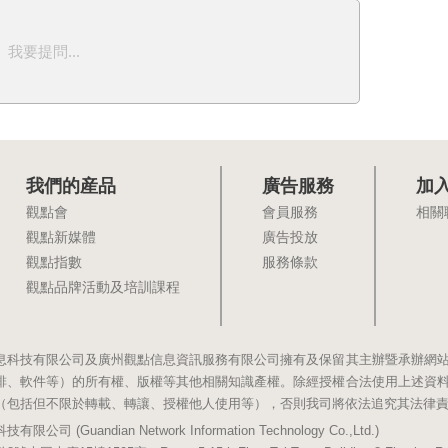
我要提問...
我們的産品
廣告服務
加
觀點會
會員服務
相關
觀點新媒體
廣告投放
觀點指數
服務條款
觀點品牌活動及培訓課程
息科技有限公司及廣州觀點信息資訊服務有限公司擁有及保留其主辦暨承辦網
排、軟件等）的所有權、版權等其他相關知識產權。除經授權合法使用上述資
（包括但不限於轉載、轉讓、授權他人使用等），否則我司將依法追究其法律
(Guandian Network Information Technology Co.,Ltd.)