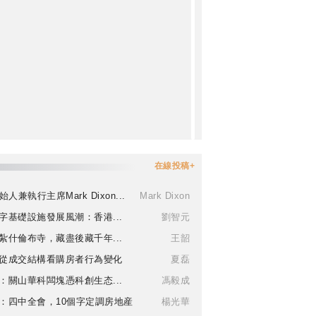
在線投稿+
始人兼執行主席Mark Dixon...
Mark Dixon
字基礎設施發展風潮：香港...
劉智元
紮什倫布寺，藏盡後藏千年...
王韶
從成交結構看購房者行為變化
夏磊
：關山華科闆塊憑科創生态...
馮毅成
：四中全會，10個字定調房地産
楊光華