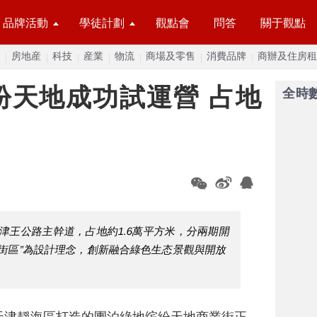
品牌活動
學徒計劃
觀點會
問答
關于觀點
房地産
科技
産業
物流
商場及零售
消費品牌
商辦及住房租
紛天地成功試運營 占地
全時
津王公路主幹道，占地約1.6萬平方米，分兩期開
街區”為設計理念，創新融合綠色生态景觀與開放
。