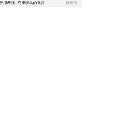
行攝希臘· 克里特島的迷宮
蔡穗聲