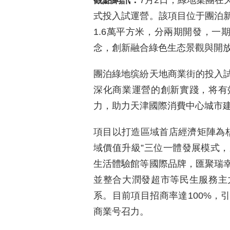
觀點網訊：
7月2日，綠地集團在
式投入試運營。該項目位于團泊
1.6萬平方米，分兩期開發，一
念，創新融合綠色生态景觀與開
團泊綠地缤紛天地商業街的投入
深化商業運營的創新實踐，将有
力，助力天津國際消費中心城市
項目以打造區域首店經濟矩陣為核
域價值升級”三位一體發展模式
生活體驗館等國際品牌，匯聚瑞幸
並整合大潤發超市等民生服務主
系。目前項目招商率達100%，
商業号召力。