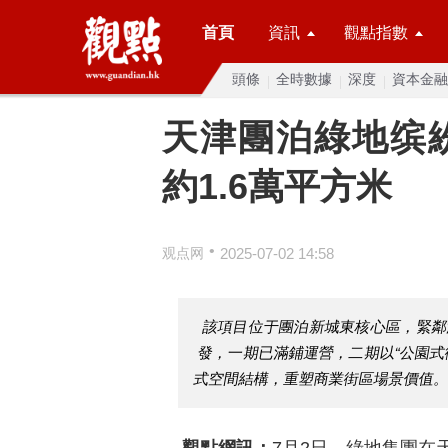
首頁
資訊
觀點指數
頭條
全時數據
深度
資本金融
天津團泊綠地缤
約1.6萬平方米
•
观点网
2025-07-02 14:58
該項目位于團泊新城東核心區，緊鄰
發，一期已滿鋪運營，二期以“公園式
式空間結構，重塑商業街區場景價值