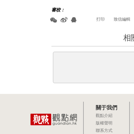
審校：
打印
致信編輯
相
關于我們
觀點介紹
版權聲明
聯系方式