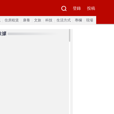
登錄
投稿
流
住房租賃
康養
文旅
科技
生活方式
專欄
現場
數據