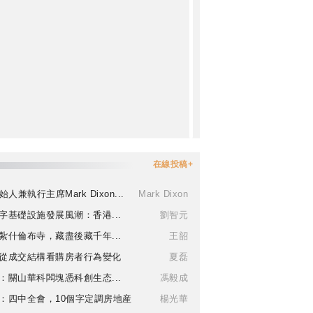
在線投稿+
始人兼執行主席Mark Dixon...
Mark Dixon
字基礎設施發展風潮：香港...
劉智元
紮什倫布寺，藏盡後藏千年...
王韶
從成交結構看購房者行為變化
夏磊
：關山華科闆塊憑科創生态...
馮毅成
：四中全會，10個字定調房地産
楊光華