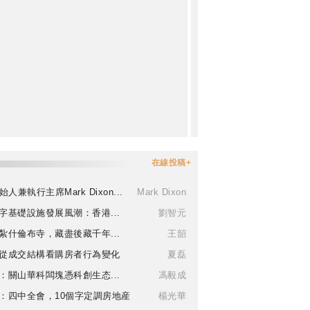
在線投稿+
始人兼執行主席Mark Dixon...
Mark Dixon
字基礎設施發展風潮：香港...
劉智元
紮什倫布寺，藏盡後藏千年...
王韶
從成交結構看購房者行為變化
夏磊
：關山華科闆塊憑科創生态...
馮毅成
：四中全會，10個字定調房地産
楊光華