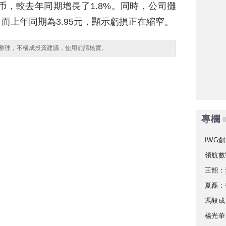
币，較去年同期增長了1.8%。同時，公司攤
，而上年同期為3.95元，顯示虧損正在縮窄。
整理，不構成投資建議，使用前請核實。
專欄
IWG創
領航數
王韶：
夏磊：
馮毅成
楊光華