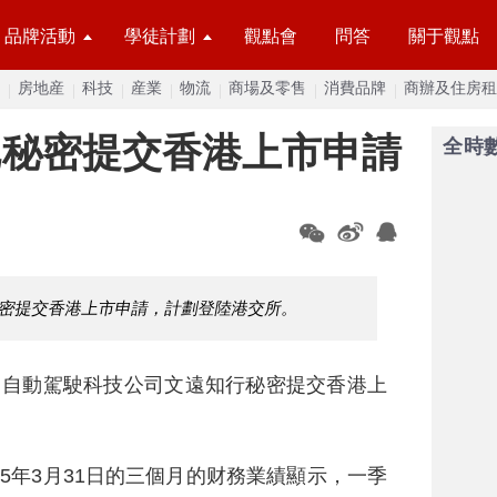
品牌活動
學徒計劃
觀點會
問答
關于觀點
房地産
科技
産業
物流
商場及零售
消費品牌
商辦及住房租
已秘密提交香港上市申請
全時
秘密提交香港上市申請，計劃登陸港交所。
，自動駕駛科技公司文遠知行秘密提交香港上
5年3月31日的三個月的财務業績顯示，一季