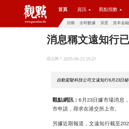
首頁
資訊
觀點指數
頭條
全時數據
深度
資本金融
消息稱文遠知行
•
观点网
2025-06-23 15:37
自動駕駛科技公司文遠知行6月23日
觀點網訊：
6月23日據市場消息
市申請，尋求在港交所上市。
另據近期報道，文遠知行截至202