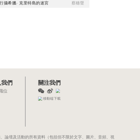
行攝希臘· 克里特島的迷宮
蔡穗聲
入我們
關注我們
職位
移動端下載
站、論壇及活動的所有資料（包括但不限於文字、圖片、音頻、視