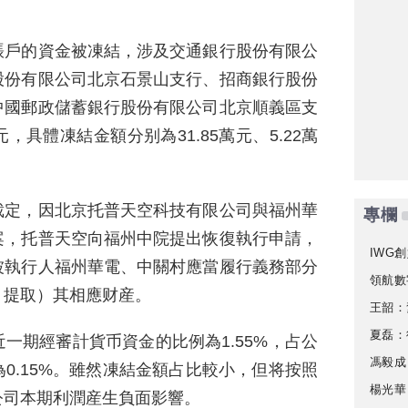
賬戶的資金被凍結，涉及交通銀行股份有限公
股份有限公司北京石景山支行、招商銀行股份
中國郵政儲蓄銀行股份有限公司北京順義區支
元，具體凍結金額分别為31.85萬元、5.22萬
裁定，因北京托普天空科技有限公司與福州華
專欄
案，托普天空向福州中院提出恢復執行申請，
IWG創
被執行人福州華電、中關村應當履行義務部分
領航數
、提取）其相應财産。
王韶：
夏磊：
一期經審計貨币資金的比例為1.55%，占公
馮毅成
0.15%。雖然凍結金額占比較小，但将按照
楊光華
公司本期利潤産生負面影響。