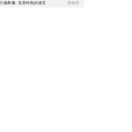
行攝希臘· 克里特島的迷宮
蔡穗聲