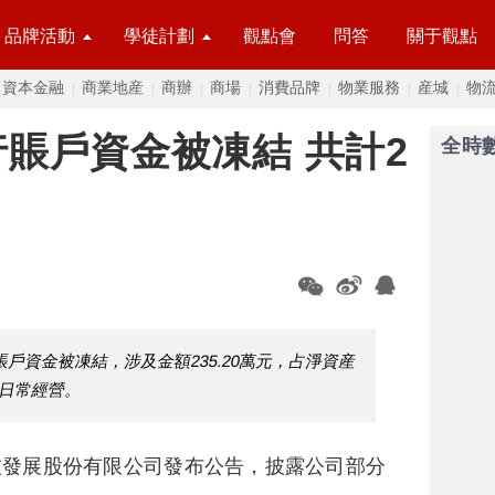
品牌活動
學徒計劃
觀點會
問答
關于觀點
資本金融
商業地産
商辦
商場
消費品牌
物業服務
産城
物
賬戶資金被凍結 共計2
全時
戶資金被凍結，涉及金額235.20萬元，占淨資産
響日常經營。
技發展股份有限公司發布公告，披露公司部分