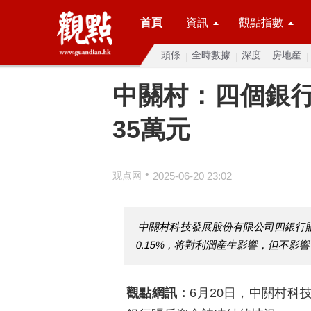
首頁
資訊
觀點指數
頭條
全時數據
深度
房地産
中關村：四個銀行
35萬元
•
观点网
2025-06-20 23:02
中關村科技發展股份有限公司四銀行賬
0.15%，将對利潤産生影響，但不影
觀點網訊：
6月20日，中關村科