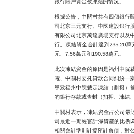
銀行賬戶資金被凍結的情況。
根據公告，中關村共有四個銀行
司北京三元支行、中國建設銀行
有限公司北京萬達廣場支行以及
行。凍結資金合計達到235.20萬
元、7.56萬元和190.58萬元。
此次凍結資金的原因是福州中院
電、中關村委托貸款合同糾紛一
導致福州中院裁定凍結（劃撥）
的銀行存款或查封（扣押、凍結
中關村表示，凍結資金占公司最近
司最近一期經審計淨資産的比例為
相關會計準則計提預計負債，對