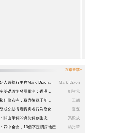
在線投稿+
始人兼執行主席Mark Dixon...
Mark Dixon
字基礎設施發展風潮：香港...
劉智元
紮什倫布寺，藏盡後藏千年...
王韶
從成交結構看購房者行為變化
夏磊
：關山華科闆塊憑科創生态...
馮毅成
：四中全會，10個字定調房地産
楊光華