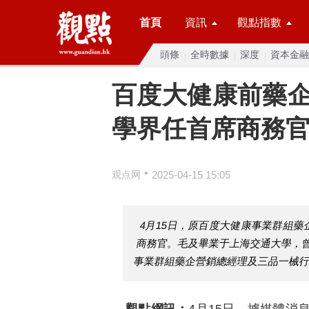
首頁
資訊
觀點指數
頭條
全時數據
深度
資本金融
百度大健康前藥
學界任首席商務
•
观点网
2025-04-15 15:05
4月15日，原百度大健康事業群組藥
商務官。毛及畢業于上海交通大學，
事業群組藥企營銷總經理及三品一械