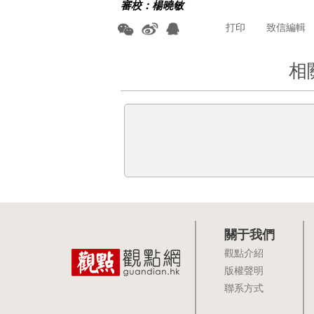
審校：楊曉敏
打印
致信編輯
相
關于我們
觀點介紹
版權聲明
聯系方式