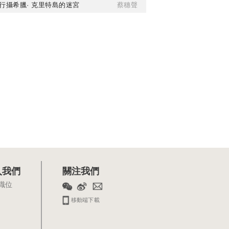
行攝希臘· 克里特島的迷宮
蔡穗聲
入我們
關注我們
職位
移動端下載