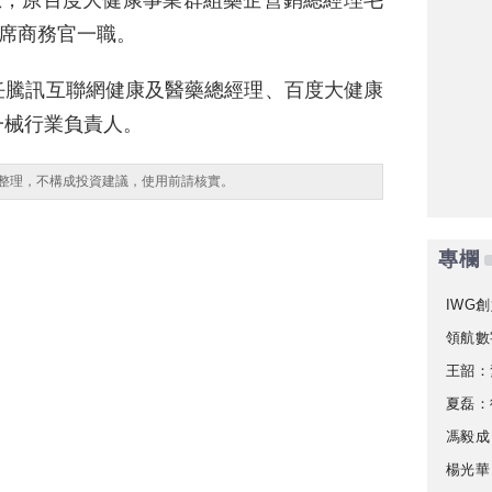
息，原百度大健康事業群組藥企營銷總經理毛
首席商務官一職。
任騰訊互聯網健康及醫藥總經理、百度大健康
一械行業負責人。
整理，不構成投資建議，使用前請核實。
專欄
IWG創
領航數
王韶：
夏磊：
馮毅成
楊光華