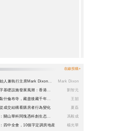
在線投稿+
始人兼執行主席Mark Dixon...
Mark Dixon
字基礎設施發展風潮：香港...
劉智元
紮什倫布寺，藏盡後藏千年...
王韶
從成交結構看購房者行為變化
夏磊
：關山華科闆塊憑科創生态...
馮毅成
：四中全會，10個字定調房地産
楊光華