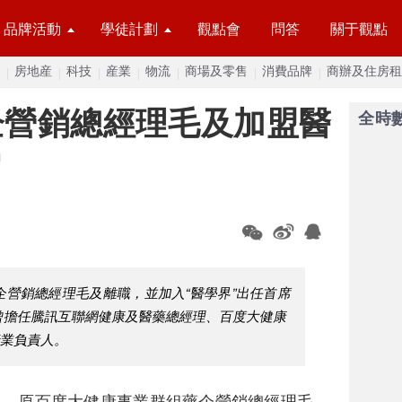
品牌活動
學徒計劃
觀點會
問答
關于觀點
房地産
科技
産業
物流
商場及零售
消費品牌
商辦及住房租
企營銷總經理毛及加盟醫
全時
官
企營銷總經理毛及離職，並加入“醫學界”出任首席
曾擔任騰訊互聯網健康及醫藥總經理、百度大健康
行業負責人。