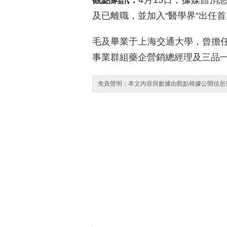
觀點網訊：
4月15日，據媒體消
及已離職，並加入“醫學界”出任
毛及畢業于上海交通大學，曾擔
事業群組藥企營銷總經理及三品
免責聲明：本文内容與數據由觀點根據公開信息