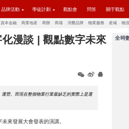
品牌活動
學徒計劃
觀點會
問答
關于觀點
資本金融
商業地産
商辦
商場
消費品牌
物業服務
産城
物
化漫談 | 觀點數字未來
全時
、運營。而現在整個物業行業最缺乏的實際上是運
數字未來發展大會發表的演講。