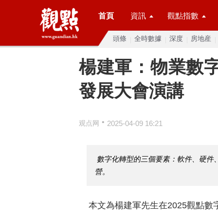
首頁
資訊
觀點指數
頭條
全時數據
深度
房地産
楊建軍：物業數字
發展大會演講
•
观点网
2025-04-09 16:21
數字化轉型的三個要素：軟件、硬件
營。
本文為楊建軍先生在2025觀點