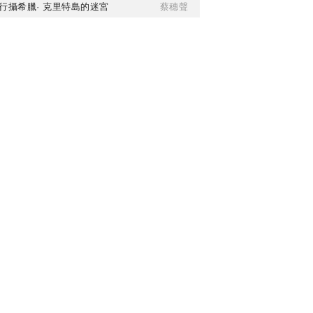
行攝希臘· 克里特島的迷宮
蔡穗聲