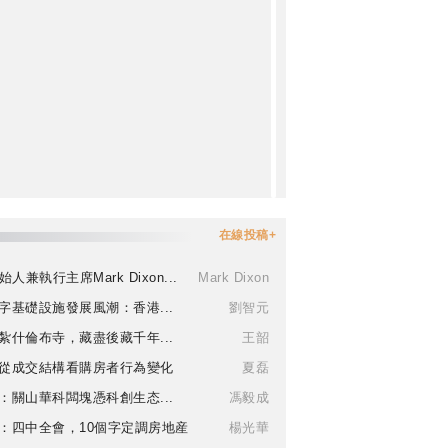
在線投稿+
始人兼執行主席Mark Dixon...
Mark Dixon
字基礎設施發展風潮：香港...
劉智元
紮什倫布寺，藏盡後藏千年...
王韶
從成交結構看購房者行為變化
夏磊
：關山華科闆塊憑科創生态...
馮毅成
：四中全會，10個字定調房地産
楊光華