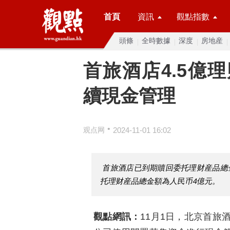
首頁
資訊
觀點指數
頭條
全時數據
深度
房地産
首旅酒店4.5億
續現金管理
•
观点网
2024-11-01 16:02
首旅酒店已到期贖回委托理财産品總
托理财産品總金額為人民币4億元。
觀點網訊：
11月1日，北京首旅