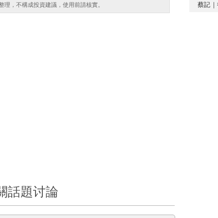
蔡記｜
整理，不構成投資建議，使用前請核實。
關話題讨論