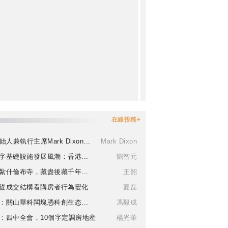
在線投稿+
始人兼執行主席Mark Dixon...
Mark Dixon
字基礎設施發展風潮：香港...
劉智元
紮什倫布寺，藏盡後藏千年...
王韶
從成交結構看購房者行為變化
夏磊
：關山華科闆塊憑科創生态...
馮毅成
：四中全會，10個字定調房地産
楊光華