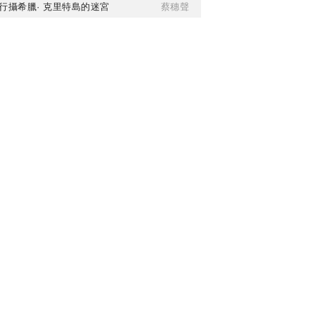
行攝希臘· 克里特島的迷宮
蔡穗聲