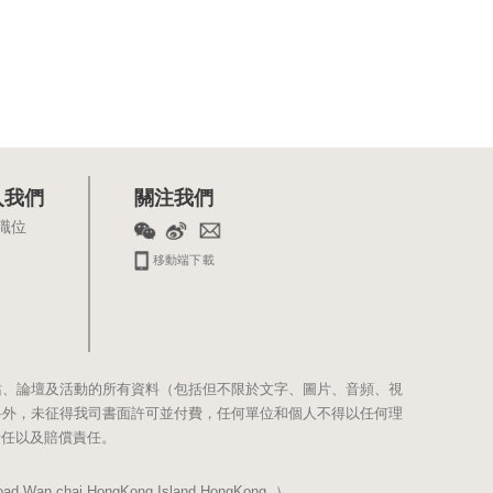
入我們
關注我們
職位
移動端下載
站、論壇及活動的所有資料（包括但不限於文字、圖片、音頻、視
料外，未征得我司書面許可並付費，任何單位和個人不得以任何理
責任以及賠償責任。
Wan chai,HongKong Island,HongKong. ）