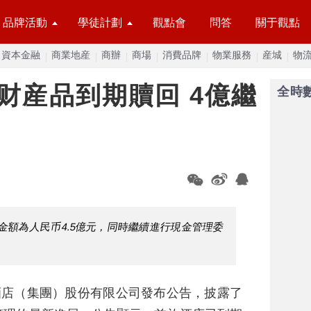
品牌活動
學徒計劃
觀點會
問答
關于觀點
資本金融
商業地産
商辦
商場
消費品牌
物業服務
産城
物
理财産品到期贖回 4億繼
全時
金額為人民币4.5億元，同時繼續進行現金管理委
酒店（集團）股份有限公司發布公告，披露了