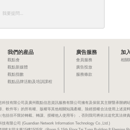
我要提問...
我們的産品
廣告服務
加
觀點會
會員服務
相關
觀點新媒體
廣告投放
觀點指數
服務條款
觀點品牌活動及培訓課程
息科技有限公司及廣州觀點信息資訊服務有限公司擁有及保留其主辦暨承辦網
排、軟件等）的所有權、版權等其他相關知識產權。除經授權合法使用上述資
（包括但不限於轉載、轉讓、授權他人使用等），否則我司將依法追究其法律
(Guandian Network Information Technology Co.,Ltd.)
5樓1505室（Room 5,15th Floor,Tai Tung Building,8 Fleming Road,