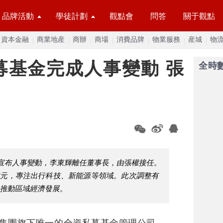
品牌活動
學徒計劃
觀點會
問答
關于觀點
資本金融
商業地産
商辦
商場
消費品牌
物業服務
産城
物
募基金完成人事變動 張
全時
宣布人事變動，李東輝離任董事長，由張權接任。
億元，專注出行科技、新能源等領域。此次調整有
，推動區域經濟發展。