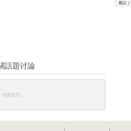
蔡記｜
關話題讨論
我要提問...