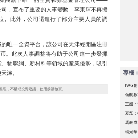
控股集團旗下唯一的全資私募基金管理公司——
公司，宣布了重要的人事變動。李東輝不再擔
位。此外，公司還進行了部分主要人員的調
域的唯一全資平台，該公司在天津經開區注冊
民币。此次人事調整将有助于公司進一步發揮
能、物聯網、新材料等領域的産業優勢，吸引
專欄
地天津。
IWG創
整理，不構成投資建議，使用前請核實。
領航數
王韶：
夏磊：
馮毅成
楊光華