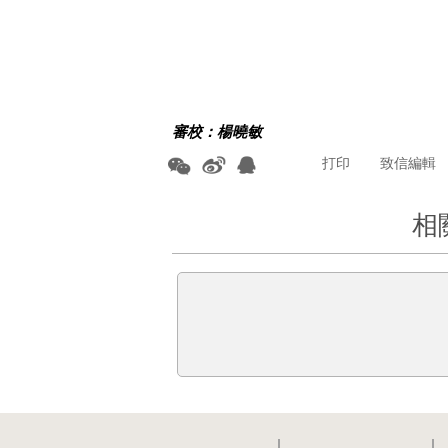
審校：楊曉敏
打印
致信編輯
相