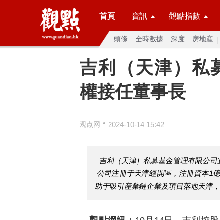
首頁
資訊
觀點指數
頭條
全時數據
深度
房地産
吉利（天津）私
權接任董事長
•
观点网
2024-10-14 15:42
吉利（天津）私募基金管理有限公司
公司注冊于天津經開區，注冊資本1
助于吸引産業鏈企業及項目落地天津