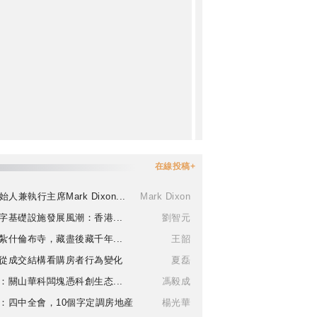
在線投稿+
始人兼執行主席Mark Dixon...
Mark Dixon
字基礎設施發展風潮：香港...
劉智元
紮什倫布寺，藏盡後藏千年...
王韶
從成交結構看購房者行為變化
夏磊
：關山華科闆塊憑科創生态...
馮毅成
：四中全會，10個字定調房地産
楊光華