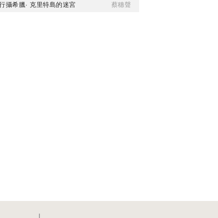
行攝希臘· 克里特島的迷宮
蔡穗聲