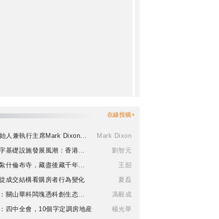
在線投稿+
始人兼執行主席Mark Dixon...
Mark Dixon
字基礎設施發展風潮：香港...
劉智元
紮什倫布寺，藏盡後藏千年...
王韶
從成交結構看購房者行為變化
夏磊
：關山華科闆塊憑科創生态...
馮毅成
：四中全會，10個字定調房地産
楊光華