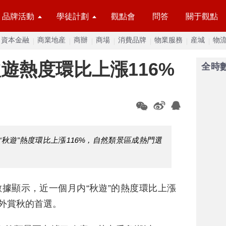
品牌活動
學徒計劃
觀點會
問答
關于觀點
資本金融
商業地産
商辦
商場
消費品牌
物業服務
産城
物
遊熱度環比上漲116%
全時
秋遊”熱度環比上漲116%，自然類景區成熱門選
數據顯示，近一個月内“秋遊”的熱度環比上漲
戶外賞秋的首選。