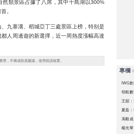
然類景區占據了八席，其中千島湖以300%
榜首。
山、九寨溝、稻城亞丁三處景區上榜，特别是
成都人周邊遊的新選擇，近一周熱度漲幅高達
整理，不構成投資建議，使用前請核實。
專欄
IWG創
領航數
王韶：
夏磊：
馮毅成
楊光華