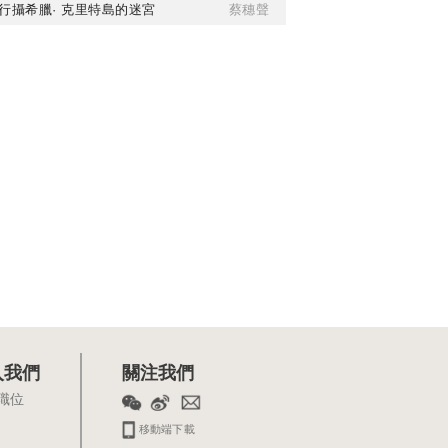
行攝希臘· 克里特島的迷宮
蔡穗聲
入我們
關注我們
職位
移動端下載