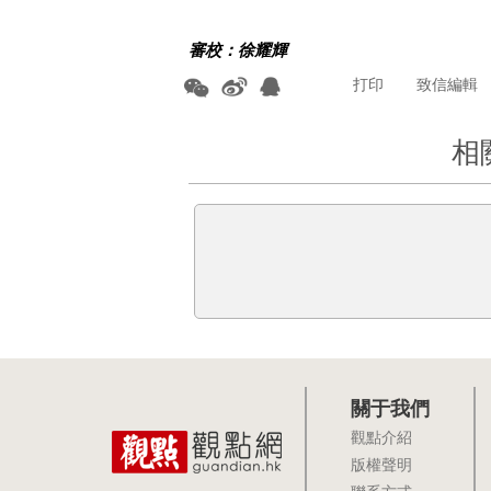
審校：徐耀輝
打印
致信編輯
相
關于我們
觀點介紹
版權聲明