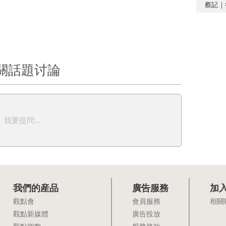
蔡記｜
關話題讨論
我要提問...
我們的産品
廣告服務
加
觀點會
會員服務
相關
觀點新媒體
廣告投放