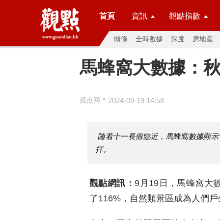
首頁
資訊
觀點指數
頭條
全時數據
深度
房地産
馬蜂窩大數據：秋
•
观点网
2024-09-19 14:58
随着十一長假臨近，馬蜂窩數據顯示“
擇。
觀點網訊：
9月19日，馬蜂窩大
了116%，自然類景區成為人們