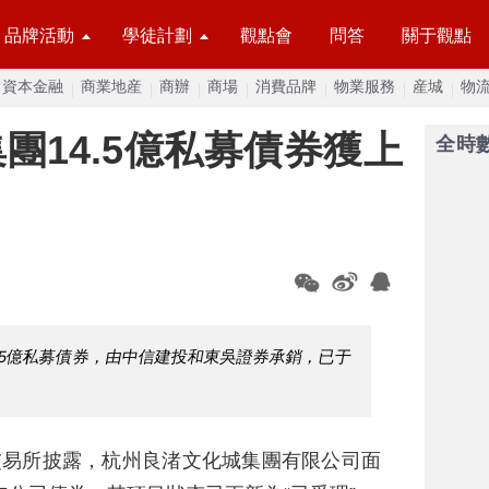
品牌活動
學徒計劃
觀點會
問答
關于觀點
資本金融
商業地産
商辦
商場
消費品牌
物業服務
産城
物
團14.5億私募債券獲上
全時
.5億私募債券，由中信建投和東吳證券承銷，已于
交易所披露，杭州良渚文化城集團有限公司面