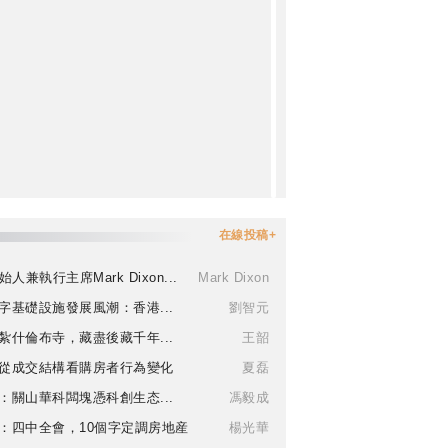
在線投稿+
始人兼執行主席Mark Dixon...
Mark Dixon
字基礎設施發展風潮：香港...
劉智元
紮什倫布寺，藏盡後藏千年...
王韶
從成交結構看購房者行為變化
夏磊
：關山華科闆塊憑科創生态...
馮毅成
：四中全會，10個字定調房地産
楊光華