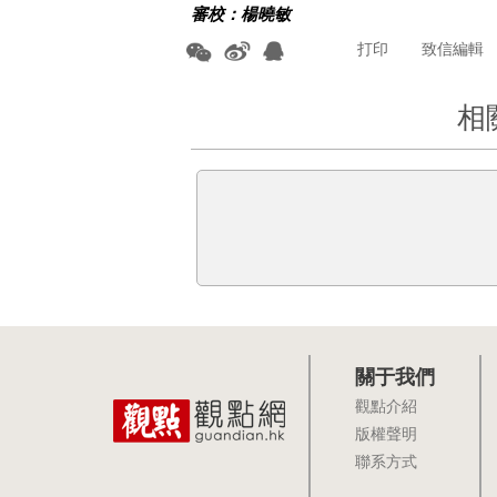
審校：楊曉敏
打印
致信編輯
相
關于我們
觀點介紹
版權聲明
聯系方式