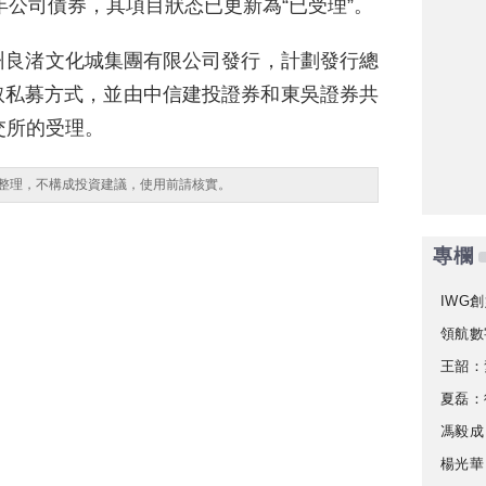
年公司債券，其項目狀态已更新為“已受理”。
州良渚文化城集團有限公司發行，計劃發行總
采取私募方式，並由中信建投證券和東吳證券共
交所的受理。
整理，不構成投資建議，使用前請核實。
專欄
IWG創
領航數
王韶：
夏磊：
馮毅成
楊光華