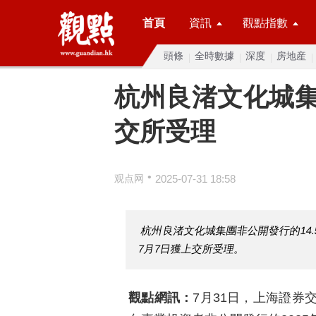
首頁
資訊
觀點指數
頭條
全時數據
深度
房地産
杭州良渚文化城集
交所受理
•
观点网
2025-07-31 18:58
杭州良渚文化城集團非公開發行的14
7月7日獲上交所受理。
觀點網訊：
7月31日，上海證券