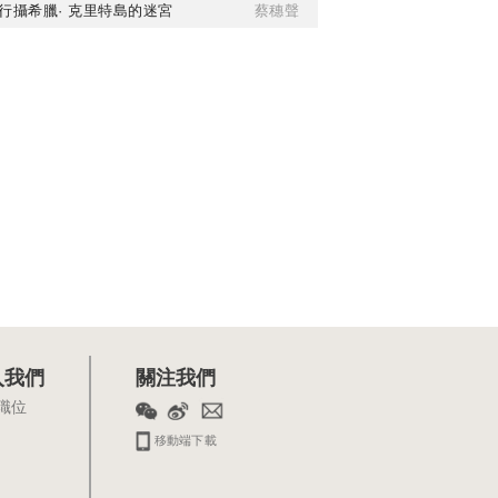
行攝希臘· 克里特島的迷宮
蔡穗聲
入我們
關注我們
職位
移動端下載