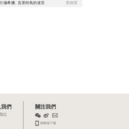
行攝希臘· 克里特島的迷宮
蔡穗聲
入我們
關注我們
職位
移動端下載