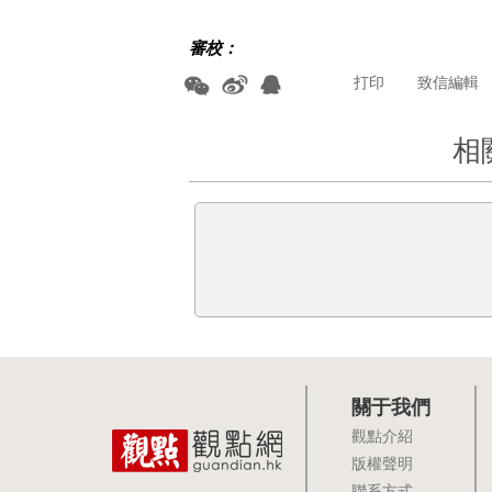
審校：
打印
致信編輯
相
關于我們
觀點介紹
版權聲明
聯系方式