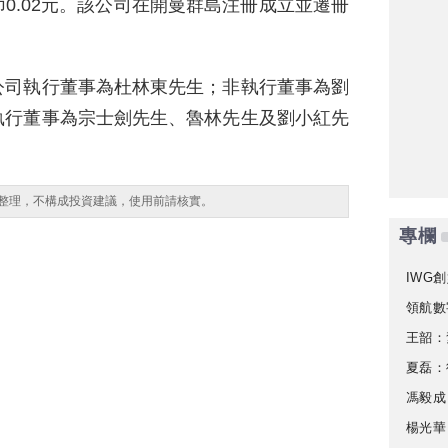
0.02元。該公司在開曼群島注冊成立並遷冊
公司執行董事為杜林東先生；非執行董事為劉
執行董事為宗士劍先生、魯林先生及劉小紅先
整理，不構成投資建議，使用前請核實。
專欄
IWG創
領航數
王韶：
夏磊：
馮毅成
楊光華