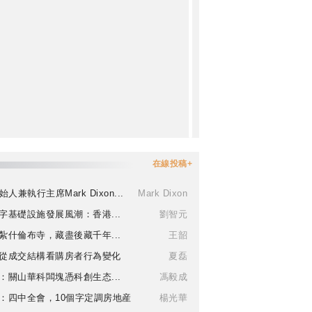
在線投稿+
始人兼執行主席Mark Dixon...
Mark Dixon
字基礎設施發展風潮：香港...
劉智元
紮什倫布寺，藏盡後藏千年...
王韶
從成交結構看購房者行為變化
夏磊
：關山華科闆塊憑科創生态...
馮毅成
：四中全會，10個字定調房地産
楊光華