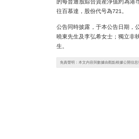
的每普通股綜合資産淨值約為港币
往百慕達，股份代号為721。
公告同時披露，于本公告日期，
曉東先生及李弘希女士；獨立非
生。
免責聲明：本文内容與數據由觀點根據公開信息