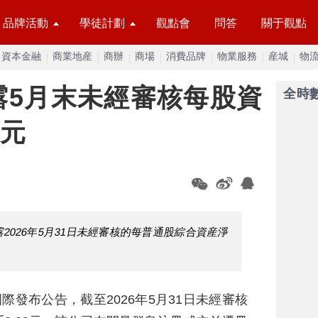
品牌活動
學徒計劃
觀點會
問答
關于觀點
資本金融
商業地産
商辦
商場
消費品牌
物業服務
産城
物
露5月末未經審核每股資
全時
2元
2026年5月31日未經審核的每普通股綜合資産淨
國際發布公告，截至2026年5月31日未經審核