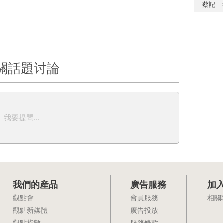
蔡記｜
關話題讨論
我要提問...
我們的産品
廣告服務
加
觀點會
會員服務
相關
觀點新媒體
廣告投放
觀點指數
服務條款