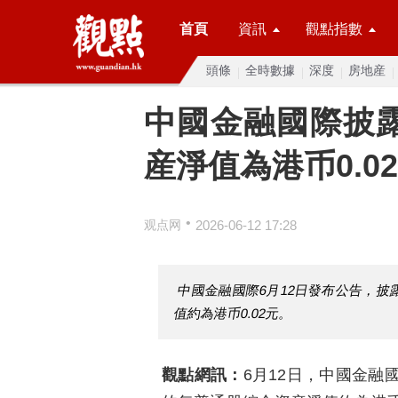
首頁
資訊
觀點指數
頭條
全時數據
深度
房地産
中國金融國際披
産淨值為港币0.0
•
观点网
2026-06-12 17:28
中國金融國際6月12日發布公告，披露
值約為港币0.02元。
觀點網訊：
6月12日，中國金融