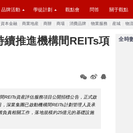
品牌活動
學徒計劃
觀點會
問答
關于觀點
資本金融
商業地産
商辦
商場
消費品牌
物業服務
産城
物
續推進機構間REITs項
全時
間REITs資産評估服務項目公開招標公告，正式啟
日，深業集團已啟動機構間REITs計劃管理人及承
籌負責相關工作，落地規模約25億元的基礎設施