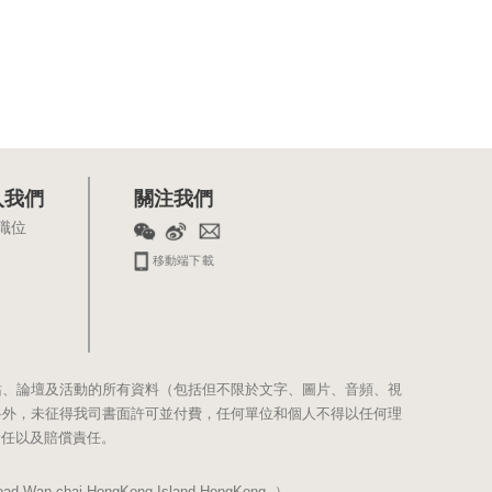
入我們
關注我們
職位
移動端下載
站、論壇及活動的所有資料（包括但不限於文字、圖片、音頻、視
料外，未征得我司書面許可並付費，任何單位和個人不得以任何理
責任以及賠償責任。
Wan chai,HongKong Island,HongKong. ）