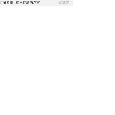
行攝希臘· 克里特島的迷宮
蔡穗聲