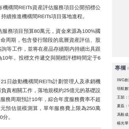
布機構間REITs資産評估服務項目公開招標公
持續推進機構間REITs項目落地進程。
服務項目預算80萬元，資金來源為100%國
全生命周期，包含發行階段的底層資産評估、股
咨詢等工作，並将在産品存續期内持續出具跟
10年。投標文件遞交與開標評標時間定于6
專欄
IWG創
1日啟動機構間REITs計劃管理人及承銷機
領航數
負責相關工作，落地規模約25億元的基礎設
王韶：
目服務周期預計10年，綜合年度服務費率不超
夏磊：
億元預估規模測算，單年服務費上限為250萬
馮毅成
0分。
楊光華