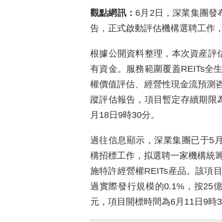
觀點網訊：
6月2日，深業集團發
告，正式啟動評估機構選聘工作，
根據公開資料整理，本次資産評估
有資金。服務範圍覆蓋REITs
權價值評估、經營性現金流預測
蹤評估報告，項目暫定存續期限為
月18日9時30分。
過往信息顯示，深業集團已于5月2
構招標工作，拟選聘一家機構統籌
施特許經營權REITs産品。該項
過實際發行規模的0.1%，按25
元，項目開標時間為6月11日9時3