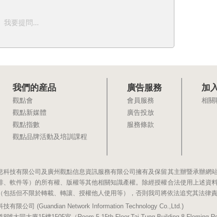
我要提問...
我們的産品
廣告服務
加
觀點會
會員服務
相關
觀點新媒體
廣告投放
觀點指數
服務條款
觀點品牌活動及培訓課程
息科技有限公司及廣州觀點信息資訊服務有限公司擁有及保留其主辦暨承辦網
排、軟件等）的所有權、版權等其他相關知識產權。除經授權合法使用上述資
（包括但不限於轉載、轉讓、授權他人使用等），否則我司將依法追究其法律
(Guandian Network Information Technology Co.,Ltd.)
5樓1505室（Room 5,15th Floor,Tai Tung Building,8 Fleming Road,