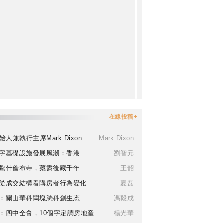
在線投稿+
始人兼執行主席Mark Dixon...
Mark Dixon
字基礎設施發展風潮：香港...
劉智元
紮什倫布寺，藏盡後藏千年...
王韶
從成交結構看購房者行為變化
夏磊
：關山華科闆塊憑科創生态...
馮毅成
：四中全會，10個字定調房地産
楊光華