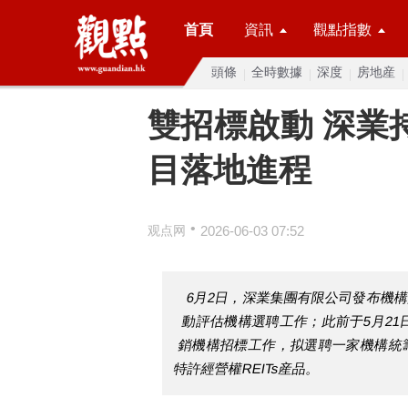
首頁
資訊
觀點指數
頭條
全時數據
深度
房地産
雙招標啟動 深業持
目落地進程
•
观点网
2026-06-03 07:52
6月2日，深業集團有限公司發布機構
動評估機構選聘工作；此前于5月21
銷機構招標工作，拟選聘一家機構統
特許經營權REITs産品。