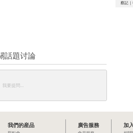
蔡記｜
關話題讨論
我要提問...
我們的産品
廣告服務
加
觀點會
會員服務
相關