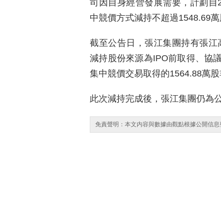
司因自身經營發展需要，計劃自202
中競價方式減持不超過1548.6
截至公告日，張江集團持有張江高科
減持股份來源為IPO前取得、協
集中競價交易取得的1564.88
此次減持完成後，張江集團仍為
免責聲明：本文内容與數據由觀點根據公開信息