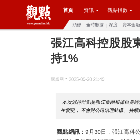
首頁
資訊
觀點指數
頭條
全時數據
深度
資本金融
張江高科控股股
持1%
•
观点网
2025-09-30 21:49
本次減持計劃是張江集團根據自身經
生變更， 不會對公司治理結構、 持
觀點網訊：
9月30日，張江高科