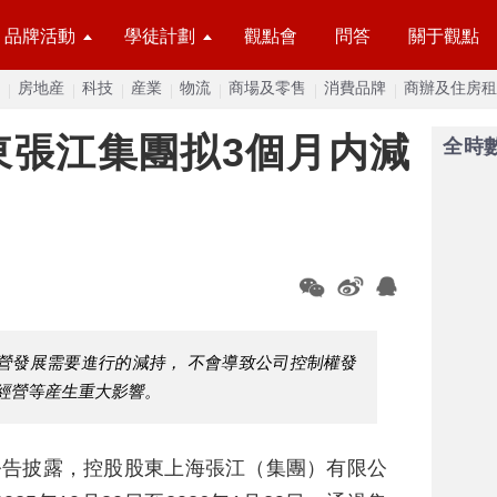
品牌活動
學徒計劃
觀點會
問答
關于觀點
房地産
科技
産業
物流
商場及零售
消費品牌
商辦及住房租
東張江集團拟3個月内減
全時
營發展需要進行的減持， 不會導致公司控制權發
續經營等産生重大影響。
公告披露，控股股東上海張江（集團）有限公