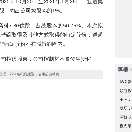
5年10月30日至2026年1月29日，通過集
9萬股，約占公司總股本的1%。
7.86億股，占總股本的50.75%。本次拟
議轉讓取得及其他方式取得的特定股份；通過
萬股非特定股份不在減持範圍内。
公司控股股東，公司控制權不會發生變化。
專欄
整理，不構成投資建議，使用前請核實。
IWG創
領航數
王韶：
夏磊：
馮毅成
楊光華