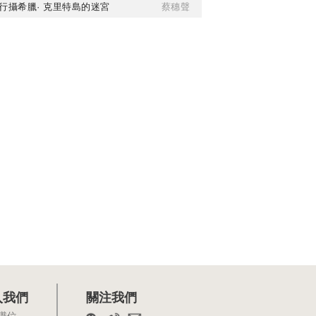
行攝希臘· 克里特島的迷宮
蔡穗聲
入我們
關注我們
職位