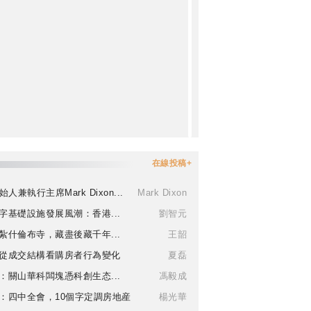
在線投稿+
始人兼執行主席Mark Dixon...
Mark Dixon
字基礎設施發展風潮：香港...
劉智元
紮什倫布寺，藏盡後藏千年...
王韶
從成交結構看購房者行為變化
夏磊
：關山華科闆塊憑科創生态...
馮毅成
：四中全會，10個字定調房地産
楊光華