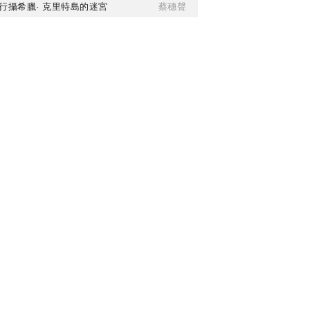
行攝希臘· 克里特島的迷宮
蔡穗聲