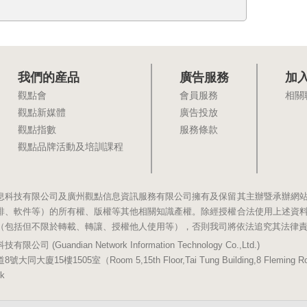
我們的産品
廣告服務
加
觀點會
會員服務
相關
觀點新媒體
廣告投放
觀點指數
服務條款
觀點品牌活動及培訓課程
息科技有限公司及廣州觀點信息資訊服務有限公司擁有及保留其主辦暨承辦網
排、軟件等）的所有權、版權等其他相關知識產權。除經授權合法使用上述資
（包括但不限於轉載、轉讓、授權他人使用等），否則我司將依法追究其法律
(Guandian Network Information Technology Co.,Ltd.)
5樓1505室（Room 5,15th Floor,Tai Tung Building,8 Fleming Road,
k