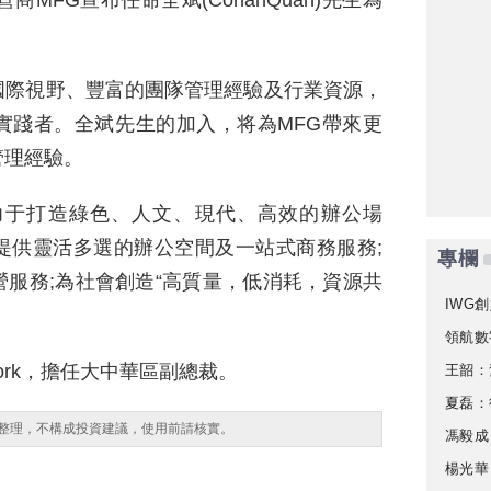
商MFG宣布任命全斌(ConanQuan)先生為
國際視野、豐富的團隊管理經驗及行業資源，
實踐者。全斌先生的加入，将為MFG帶來更
管理經驗。
力于打造綠色、人文、現代、高效的辦公場
提供靈活多選的辦公空間及一站式商務服務;
專欄
服務;為社會創造“高質量，低消耗，資源共
IWG創
領航數
ork，擔任大中華區副總裁。
王韶：
夏磊：
整理，不構成投資建議，使用前請核實。
馮毅成
楊光華