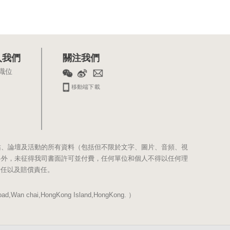
入我們
關注我們
職位
移動端下載
站、論壇及活動的所有資料（包括但不限於文字、圖片、音頻、視
料外，未征得我司書面許可並付費，任何單位和個人不得以任何理
責任以及賠償責任。
Wan chai,HongKong Island,HongKong. ）