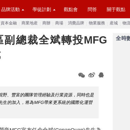
品牌活動
學徒計劃
觀點會
問答
關于觀點
資本金融
商業地産
商辦
商場
消費品牌
物業服務
産城
物
華區副總裁全斌轉投MFG
全時
裁
視野、豐富的團隊管理經驗及行業資源，同時也是
先生的加入，将為MFG帶來更系統的國際化運營