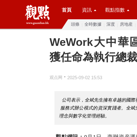
首頁
資訊
觀點指數
頭條
全時數據
深度
房地産
WeWork大中
獲任命為執行總
•
观点网
2025-09-02 15:53
公司表示，全斌先生擁有卓越的國際
服務式辦公模式的資深實踐者。全斌
理念與數字化管理經驗。