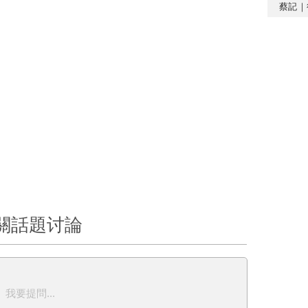
蔡記｜
關話題讨論
我要提問...