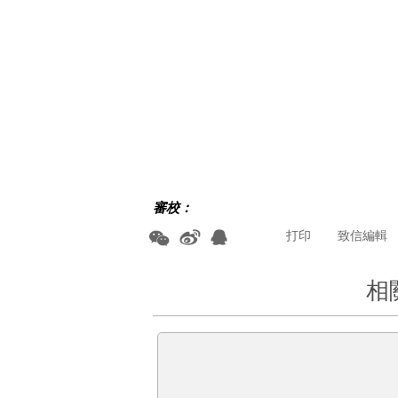
審校：
打印
致信編輯
相