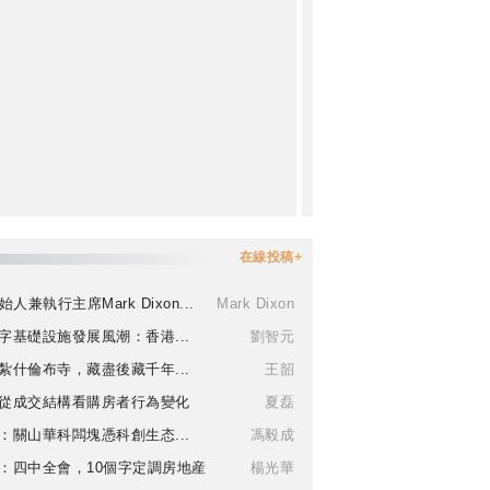
在線投稿+
始人兼執行主席Mark Dixon...
Mark Dixon
字基礎設施發展風潮：香港...
劉智元
紮什倫布寺，藏盡後藏千年...
王韶
從成交結構看購房者行為變化
夏磊
：關山華科闆塊憑科創生态...
馮毅成
：四中全會，10個字定調房地産
楊光華