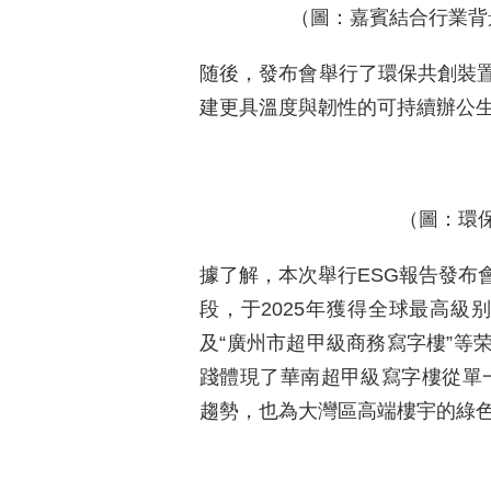
（圖：嘉賓結合行業背
随後，發布會舉行了環保共創裝
建更具溫度與韌性的可持續辦公
（圖：環
據了解，本次舉行ESG報告發布
段，于2025年獲得全球最高級
及“廣州市超甲級商務寫字樓”等
踐體現了華南超甲級寫字樓從單一
趨勢，也為大灣區高端樓宇的綠