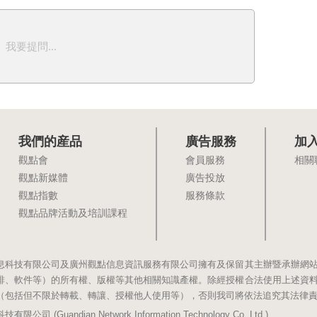
我要提問...
我們的産品
廣告服務
加
觀點會
會員服務
相關
觀點新媒體
廣告投放
觀點指數
服務條款
觀點品牌活動及培訓課程
息科技有限公司及廣州觀點信息資訊服務有限公司擁有及保留其主辦暨承辦網
排、軟件等）的所有權、版權等其他相關知識產權。除經授權合法使用上述資
（包括但不限於轉載、轉讓、授權他人使用等），否則我司將依法追究其法律
(Guandian Network Information Technology Co.,Ltd.)