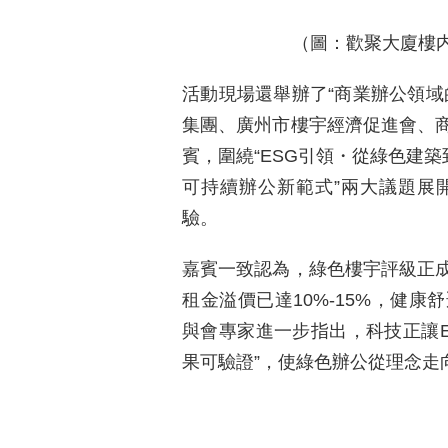
（圖：歡聚大廈樓
活動現場還舉辦了“商業辦公領域
集團、廣州市樓宇經濟促進會、
賓，圍繞“ESG引領・從綠色建築
可持續辦公新範式”兩大議題展
驗。
嘉賓一致認為，綠色樓宇評級正
租金溢價已達10%-15%，健
與會專家進一步指出，科技正讓E
果可驗證”，使綠色辦公從理念走