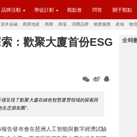
品牌活動
學徒計劃
觀點會
問答
關于觀點
資本金融
商業地産
商辦
商場
消費品牌
物業服務
産城
物
索：歡聚大廈首份ESG
全時
，不僅呈現了歡聚大廈在綠色智慧運營領域的探索與
色生态朋友圈”。
ESG報告發布會在琶洲人工智能與數字經濟試驗