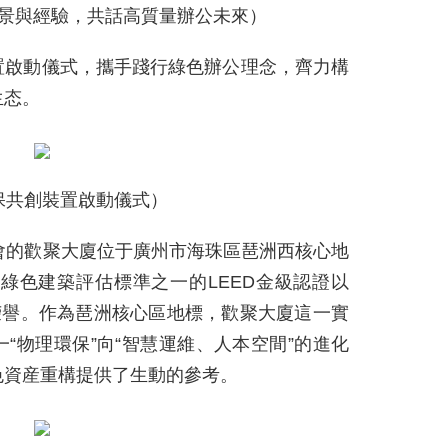
景與經驗，共話高質量辦公未來）
置啟動儀式，攜手踐行綠色辦公理念，齊力構
生态。
保共創裝置啟動儀式）
會的歡聚大廈位于廣州市海珠區琶洲西核心地
别綠色建築評估標準之一的LEED金級認證以
荣譽。作為琶洲核心區地標，歡聚大廈這一實
“物理環保”向“智慧運維、人本空間”的進化
色資産重構提供了生動的參考。