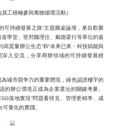
内員工積極參與萬物循環活動）
的可持續發展之路”主題圓桌論壇，來自歡聚
商道學堂、世邦魏理仕、戴德梁行等單位的嘉
到高質量辦公生态”和“未來已來・科技賦能與
開深入交流，分享商辦領域的可持續發展經
成為城市競争力的重要體現，綠色認證樓宇的
康舒适的辦公環境正成為企業選址的關鍵考量。
SG落地實現“問題看得見、管理更精準、成
向可量化的實踐。