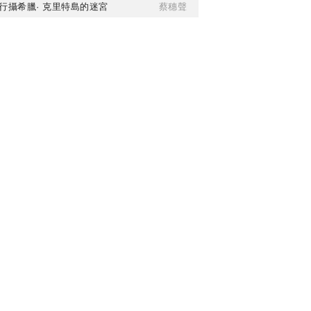
行攝希臘· 克里特島的迷宮
蔡穗聲