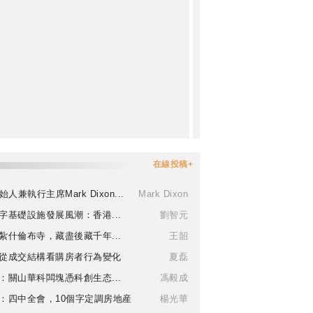
在線投稿+
始人兼執行主席Mark Dixon...
Mark Dixon
字基礎設施發展風潮：香港...
劉智元
紮什倫布寺，藏盡後藏千年...
王韶
從成交結構看購房者行為變化
夏磊
：關山華科闆塊憑科創生态...
馮毅成
：四中全會，10個字定調房地産
楊光華