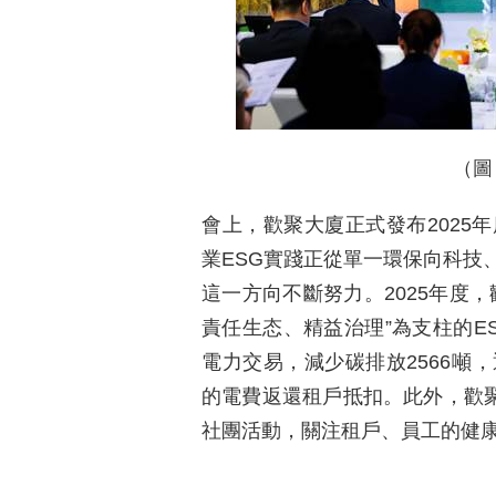
（圖
會上，歡聚大廈正式發布2025
業ESG實踐正從單一環保向科技
這一方向不斷努力。2025年度
責任生态、精益治理”為支柱的E
電力交易，減少碳排放2566噸
的電費返還租戶抵扣。此外，歡聚
社團活動，關注租戶、員工的健