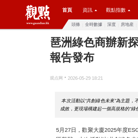
首頁
資訊
觀點指數
頭條
全時數據
深度
房地産
琶洲綠色商辦新探
報告發布
•
观点网
2026-05-29 18:21
本次活動以“共創綠色未來”為主題
成效，更現場構建起一個高規格的“綠
5月27日，歡聚大廈2025年度