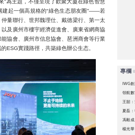
來”為主題，不僅呈現了歡聚大廈在綠色智慧
建起一個高規格的“綠色生态朋友圈”——若
，仲量聯行、世邦魏理仕、戴德梁行、第一太
，以及廣州市樓宇經濟促進會、廣東省網商協
節能協會、廣州市信息協會、琶洲商會等行業
的ESG實踐路徑，共築綠色辦公生态。
專欄
IWG創
領航數
王韶：
夏磊：
馮毅成
楊光華