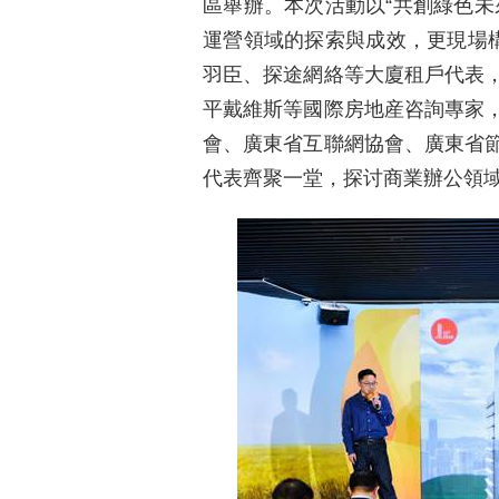
區舉辦。本次活動以“共創綠色未
運營領域的探索與成效，更現場構
羽臣、探途網絡等大廈租戶代表
平戴維斯等國際房地産咨詢專家
會、廣東省互聯網協會、廣東省
代表齊聚一堂，探讨商業辦公領域