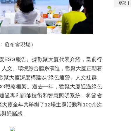
蔡記｜
：發布會現場）
年度ESG報告。據歡聚大廈代表介紹，當前行
、人文、環境綜合體系演進，歡聚大廈正朝着
，歡聚大廈深度構建以“綠色運營、人文社群、
SG戰略框架。過去一年，歡聚大廈通過綠色
，通過專利節能技術和智慧照明系統，将節省
大廈全年共舉辦了12場主題活動和100余次
康與歸屬感。