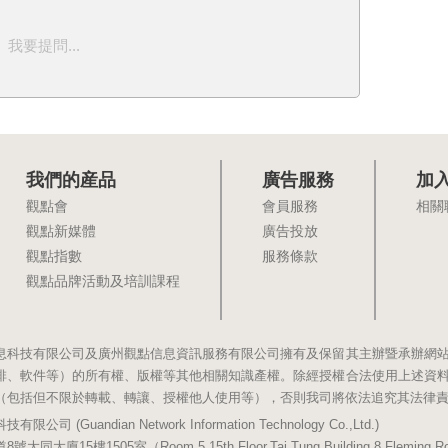
我要提問...
我們的産品
廣告服務
加
觀點會
會員服務
相關
觀點新媒體
廣告投放
觀點指數
服務條款
觀點品牌活動及培訓課程
息科技有限公司及廣州觀點信息資訊服務有限公司擁有及保留其主辦暨承辦網
排、軟件等）的所有權、版權等其他相關知識產權。除經授權合法使用上述資
（包括但不限於轉載、轉讓、授權他人使用等），否則我司將依法追究其法律
(Guandian Network Information Technology Co.,Ltd.)
5樓1505室（Room 5,15th Floor,Tai Tung Building,8 Fleming Road,