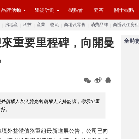
品牌活動
學徒計劃
觀點會
問答
關于觀點
房地産
科技
産業
物流
商場及零售
消費品牌
商辦及住房租
迎來重要里程碑，向開曼
全時
訊
%的境外債權人加入龍光的債權人支持協議，顯示出重
支持。
) 發布境外整體債務重組最新進展公告，公司已向