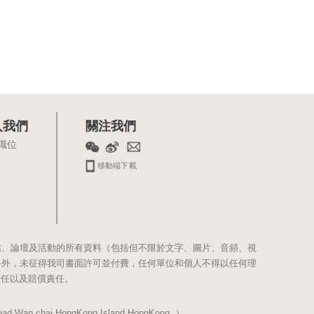
入我們
關注我們
職位
移動端下載
站、論壇及活動的所有資料（包括但不限於文字、圖片、音頻、視
料外，未征得我司書面許可並付費，任何單位和個人不得以任何理
責任以及賠償責任。
Wan chai,HongKong Island,HongKong. ）