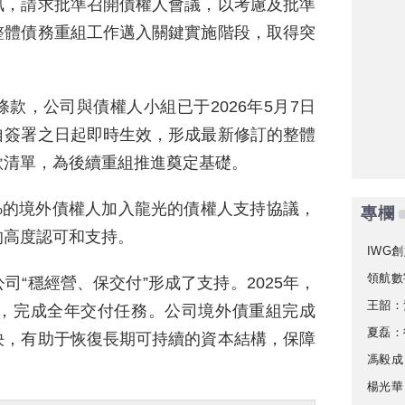
訊，請求批準召開債權人會議，以考慮及批準
整體債務重組工作邁入關鍵實施階段，取得突
款，公司與債權人小組已于2026年5月7日
自簽署之日起即時生效，形成最新修訂的整體
款清單，為後續重組推進奠定基礎。
3%的境外債權人加入龍光的債權人支持協議，
專欄
的高度認可和支持。
IWG創
領航數
“穩經營、保交付”形成了支持。2025年，
王韶：
付，完成全年交付任務。公司境外債重組完成
夏磊：
決，有助于恢復長期可持續的資本結構，保障
馮毅成
楊光華