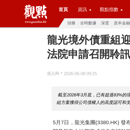
首頁
資訊
觀點指數
頭條
全時數據
深度
資本金融
龍光境外債重組
法院申請召開聆
•
观点网
2026-05-08 09:25
截至2026年3月底，已有超過83
組方案獲得公司債權人的高度認可和
5月7日，龍光集團(3380.HK