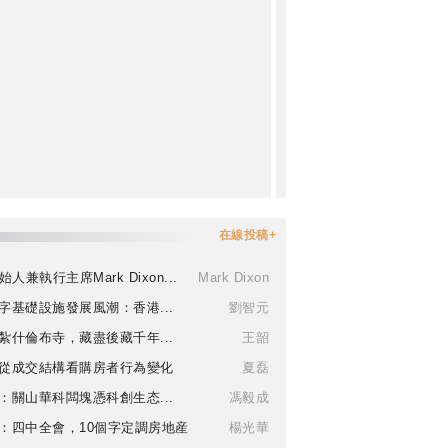
在線投稿+
始人兼執行主席Mark Dixon...
Mark Dixon
字基礎設施發展風潮：香港...
劉智元
紮什倫布寺，藏盡後藏千年...
王韶
從成交結構看購房者行為變化
夏磊
：關山華科闆塊憑科創生态...
馮毅成
：四中全會，10個字定調房地産
楊光華