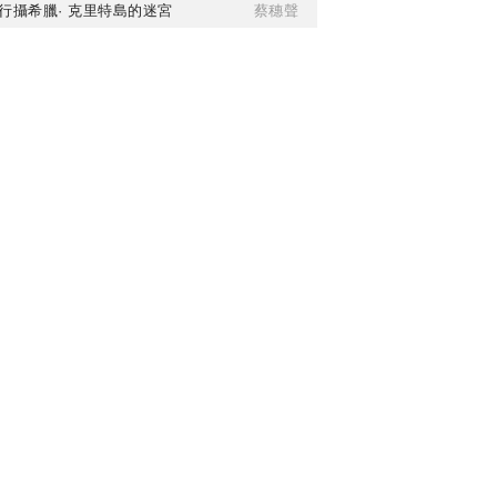
行攝希臘· 克里特島的迷宮
蔡穗聲