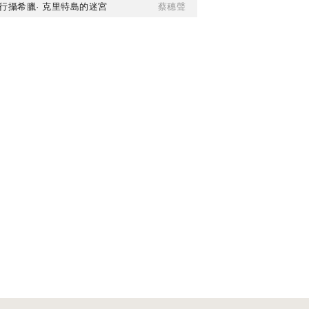
行攝希臘· 克里特島的迷宮
蔡穗聲