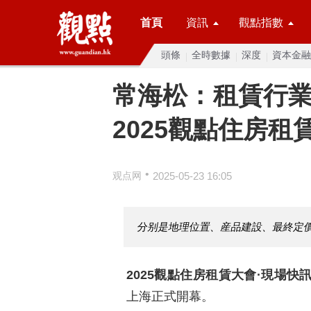
首頁
資訊
觀點指數
頭條
全時數據
深度
資本金融
常海松：租賃行業
2025觀點住房租
•
观点网
2025-05-23 16:05
分别是地理位置、産品建設、最終定
2025觀點住房租賃大會·現場快
上海正式開幕。