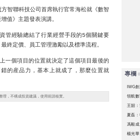
魔方智聯科技公司首席執行官常海松就《數智
産增值》主題發表演講。
資管經驗總結了行業經營手段的5個關鍵要
、最終定價、員工管理激勵以及標準流程。
本上一個項目的位置就決定了這個項目最後的
不錯的産品力，基本上就成了，那麼位置就
專欄
IWG創
領航數
整理，不構成投資建議，使用前請核實。
王韶：
夏磊：
馮毅成
楊光華