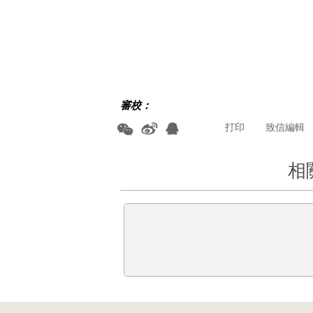
審校：
打印
致信編輯
相