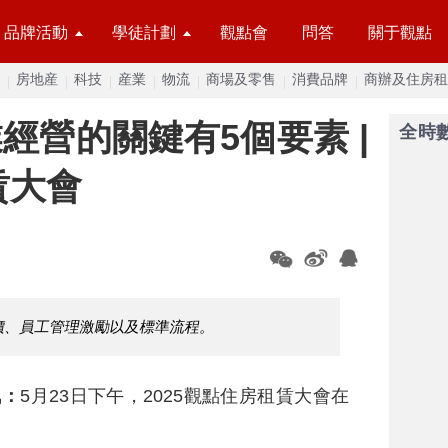
品牌活動
學徒計劃
觀點會
問答
關于觀點
房地産
科技
産業
物流
商場及零售
消費品牌
商辦及住房租
經營的關鍵有5個要素 |
全時
賃大會
價、員工管理激勵以及標準流程。
訊：
5月23日下午，2025觀點住房租賃大會在