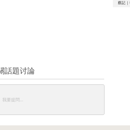
蔡記｜
關話題讨論
我要提問...