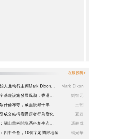
在線投稿+
始人兼執行主席Mark Dixon...
Mark Dixon
字基礎設施發展風潮：香港...
劉智元
紮什倫布寺，藏盡後藏千年...
王韶
從成交結構看購房者行為變化
夏磊
：關山華科闆塊憑科創生态...
馮毅成
：四中全會，10個字定調房地産
楊光華