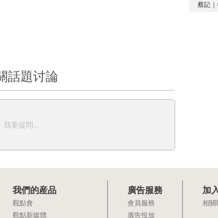
蔡記｜
關話題讨論
我要提問...
我們的産品
廣告服務
加
觀點會
會員服務
相關
觀點新媒體
廣告投放