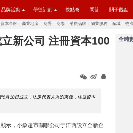
品牌活動
學徒計劃
觀點會
問答
關于觀點
資本金融
商業地産
商辦
商場
消費品牌
物業服務
産城
物
立新公司 注冊資本100
全時
于5月18日成立，法定代表人為劉東偉，注冊資本
息顯示，小象超市關聯公司于江西設立全新企