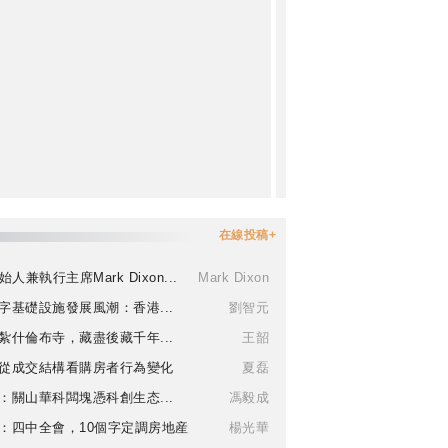
在線投稿+
始人兼執行主席Mark Dixon...
Mark Dixon
字基礎設施發展風潮：香港...
劉智元
紮什倫布寺，藏盡後藏千年...
王韶
從成交結構看購房者行為變化
夏磊
：關山華科闆塊憑科創生态...
馮毅成
：四中全會，10個字定調房地産
楊光華