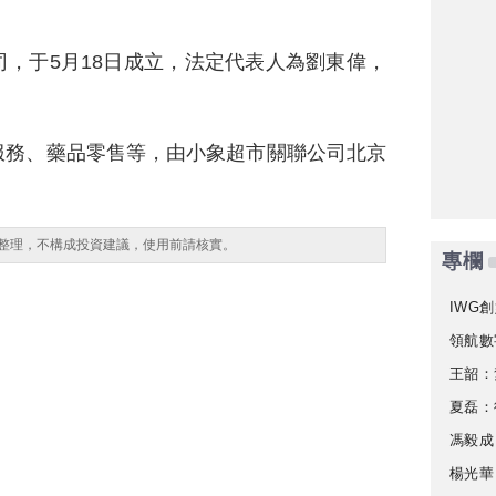
，于5月18日成立，法定代表人為劉東偉，
服務、藥品零售等，由小象超市關聯公司北京
整理，不構成投資建議，使用前請核實。
專欄
IWG創
領航數
王韶：
夏磊：
馮毅成
楊光華