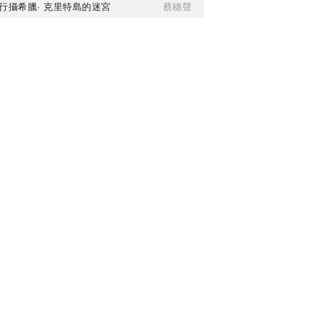
行攝希臘· 克里特島的迷宮
蔡穗聲