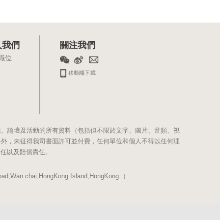
入我們
關注我們
職位
移動端下載
站、論壇及活動的所有資料（包括但不限於文字、圖片、音頻、視
料外，未征得我司書面許可並付費，任何單位和個人不得以任何理
責任以及賠償責任。
Wan chai,HongKong Island,HongKong. ）