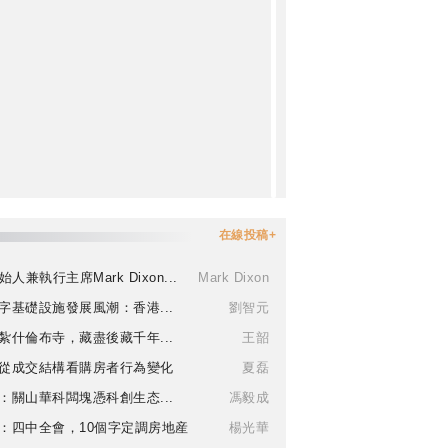
在線投稿+
始人兼執行主席Mark Dixon...
Mark Dixon
字基礎設施發展風潮：香港...
劉智元
紮什倫布寺，藏盡後藏千年...
王韶
從成交結構看購房者行為變化
夏磊
：關山華科闆塊憑科創生态...
馮毅成
：四中全會，10個字定調房地産
楊光華