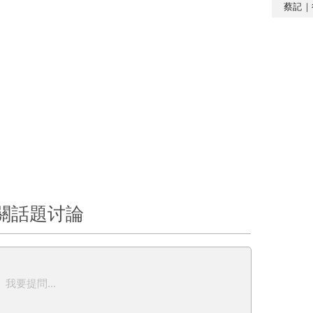
蔡記｜
關話題讨論
我要提問...