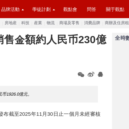
品牌活動
學徒計劃
觀點會
問答
關于觀點
房地産
科技
産業
物流
商場及零售
消費品牌
商辦及住房租
銷售金額約人民币230億
全時
币1926.0億元。
發布截至2025年11月30日止一個月未經審核