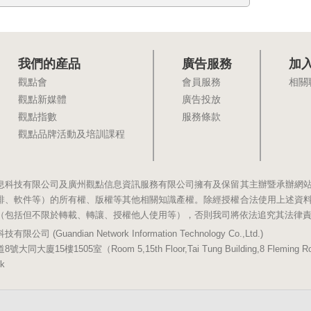
我們的産品
廣告服務
加
觀點會
會員服務
相關
觀點新媒體
廣告投放
觀點指數
服務條款
觀點品牌活動及培訓課程
息科技有限公司及廣州觀點信息資訊服務有限公司擁有及保留其主辦暨承辦網
排、軟件等）的所有權、版權等其他相關知識產權。除經授權合法使用上述資
（包括但不限於轉載、轉讓、授權他人使用等），否則我司將依法追究其法律
(Guandian Network Information Technology Co.,Ltd.)
5樓1505室（Room 5,15th Floor,Tai Tung Building,8 Fleming Road,
k