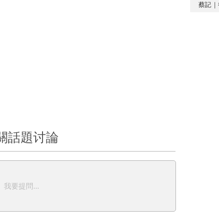
蔡記｜
關話題讨論
我要提問...