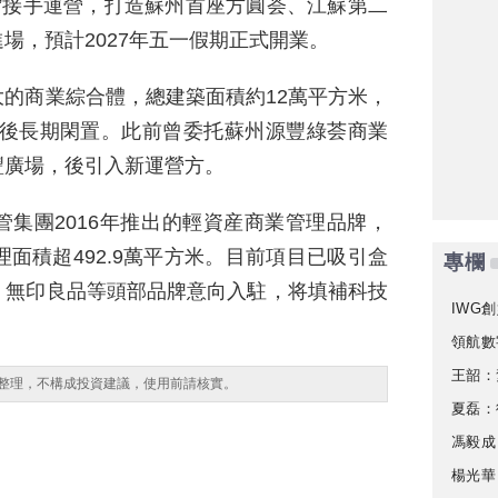
”接手運營，打造蘇州首座方圓荟、江蘇第二
場，預計2027年五一假期正式開業。
的商業綜合體，總建築面積約12萬平方米，
竣工後長期閑置。此前曾委托蘇州源豐綠荟商業
豐廣場，後引入新運營方。
集團2016年推出的輕資産商業管理品牌，
面積超492.9萬平方米。目前項目已吸引盒
專欄
、無印良品等頭部品牌意向入駐，将填補科技
IWG創
領航數
王韶：
整理，不構成投資建議，使用前請核實。
夏磊：
馮毅成
楊光華