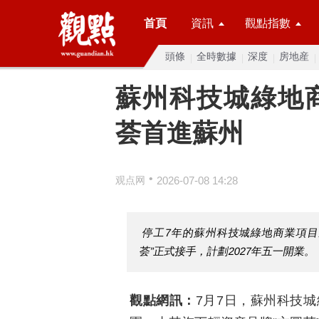
首頁
資訊
觀點指數
頭條
全時數據
深度
房地産
蘇州科技城綠地
荟首進蘇州
•
观点网
2026-07-08 14:28
停工7年的蘇州科技城綠地商業項目
荟”正式接手，計劃2027年五一開業。
觀點網訊：
7月7日，蘇州科技