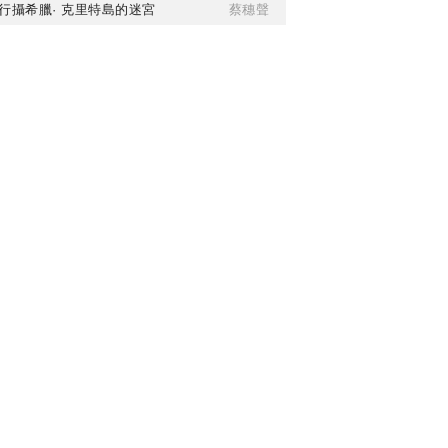
行攝希臘· 克里特島的迷宮
蔡穗聲