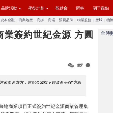
品牌活動
學徒計劃
觀點會
問答
關于觀點
資本金融
商業地産
商辦
商場
消費品牌
物業服務
産城
物
商業簽約世紀金源 方圓
全時
迎來新運營方，世紀金源旗下輕資産品牌“方圓
城綠地商業項目正式簽約世紀金源商業管理集