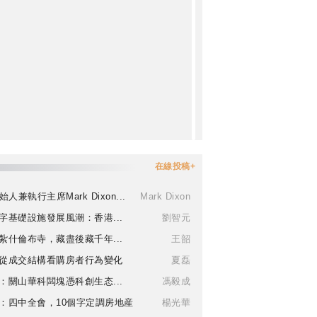
在線投稿+
始人兼執行主席Mark Dixon...
Mark Dixon
字基礎設施發展風潮：香港...
劉智元
紮什倫布寺，藏盡後藏千年...
王韶
從成交結構看購房者行為變化
夏磊
：關山華科闆塊憑科創生态...
馮毅成
：四中全會，10個字定調房地産
楊光華