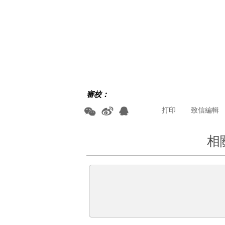
審校：
打印
致信編輯
相