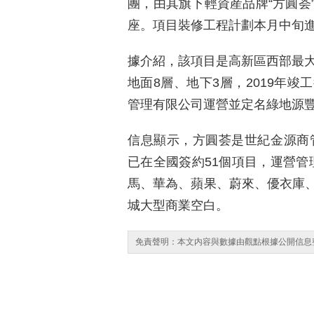
團，由其旗下輕資産品牌“方圓荟
座。項目裝修工程計劃本月中旬進
據介紹，該項目是高新區西部最大
地面8層、地下3層，2019年
管理有限公司運營並定名綠地源
信息顯示，方圓荟是世紀金源商管
已在全國簽約51個項目，運營管理
馬、華為、蘋果、蔚來、優衣庫
城大型商業空白。
免責聲明：本文内容與數據由觀點根據公開信息