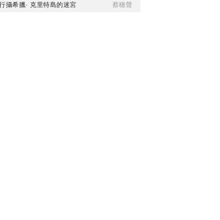
行攝希臘· 克里特島的迷宮
蔡穗聲