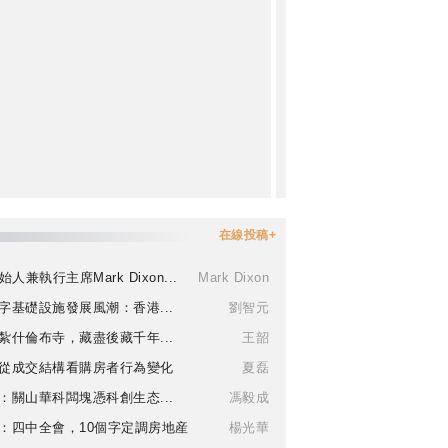
在線投稿+
始人兼執行主席Mark Dixon...
Mark Dixon
字基礎設施發展風潮：香港...
劉智元
紮什倫布寺，藏盡後藏千年...
王韶
從成交結構看購房者行為變化
夏磊
：關山華科闆塊憑科創生态...
馮毅成
：四中全會，10個字定調房地産
楊光華