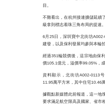
目。
不難看出，在杭州接連擴儲延續
級拿則標志着珠三角布局的提速
6月25日，深圳寶中北街坊A00
建發，以及保利發展均參與本輪
經過351輪競價後，這宗地由保
價105.1億元，溢價率99.05%
資料顯示，北街坊A002-011
11.95萬平方米，其中住宅10.4
據觀點新媒體此前報道，這一地
要求滿足航空限高及國家、省市