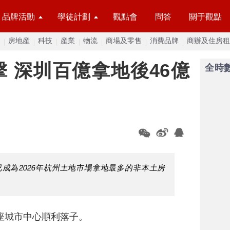
品牌活動
學徒計劃
觀點會
問答
關于觀點
房地産
科技
産業
物流
商場及零售
消費品牌
商辦及住房租
 深圳百億拿地後46億
全時
成為2026年杭州土地市場拿地最多的非本土房
座城市中心順利落子。