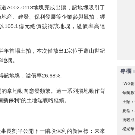
道A002-0113地塊完成出讓，該地塊吸引了
海地産、建發、保利發展等企業參與競拍，經
以105.1億元總價競得該地塊，溢價率高達
下半年首場土拍，本次僅放出1宗位于蕭山世紀
13地塊。
專欄
得該地塊，溢價率26.68%。
IWG創
間的拿地動向愈發頻繁。這一系列攬地動作背
領航數
個新保利”的土地端戰略延續。
王韶：
夏磊：
馮毅成
楊光華
展董事長劉平公開下一階段保利的新目標：未來