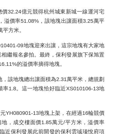
總價32.24億元競得杭州城東新城一線運河宅
，溢價率51.08%，該地塊出讓面積3.25萬平
6萬平方米。
10401-09地塊迎來出讓，這宗地塊有大家地
業相繼報名參拍。最終，保利發展旗下保旭置
16.11%的溢價率摘得地塊。
地，該地塊總出讓面積為2.31萬平米，總規劃
1.8。這一地塊恰好臨近XS010106-13地
YH080901-13地塊上架，在經過16輪競價
摘地，成交樓面價1.85萬元/平方米，溢價率
地塊臨近保利發展此前開發的保利雲珹瑧悅府項