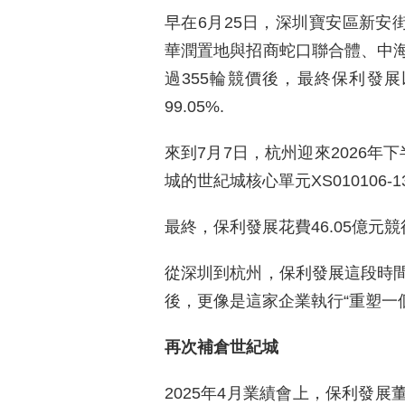
早在6月25日，深圳寶安區新安街
華潤置地與招商蛇口聯合體、中
過355輪競價後，最終保利發展
99.05%.
來到7月7日，杭州迎來2026年
城的世紀城核心單元XS010106-
最終，保利發展花費46.05億元競
從深圳到杭州，保利發展這段時
後，更像是這家企業執行“重塑一
再次補倉世紀城
2025年4月業績會上，保利發