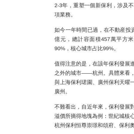
2-3年，重塑一個新保利，涉及
項業務。
如今一年時間已過，在不動産投資
億元，總計容面積457萬平方
90%，核心城市占比99%。
值得注意的是，在該年保利發展
之外的城市——杭州。具體來看
與上海保利珺園、廣州保利天曜
廣州。
不難看出，自近年來，保利發展
溢價所摘得地塊為例：世紀城核心單
杭州保利恒尊崇璟和頌府、保利