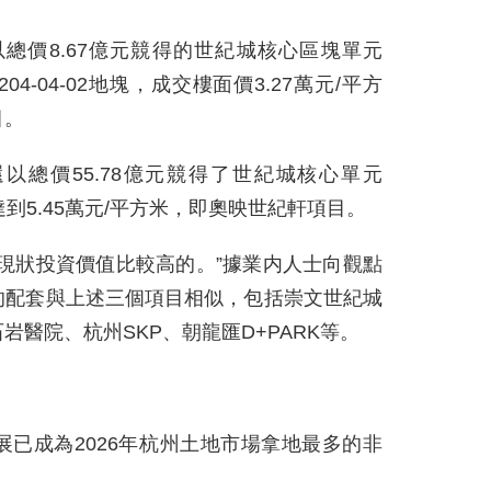
以總價8.67億元競得的世紀城核心區塊單元
020204-04-02地塊，成交樓面價3.27萬元/平方
目。
還以總價55.78億元競得了世紀城核心單元
價達到5.45萬元/平方米，即奧映世紀軒項目。
現狀投資價值比較高的。”據業内人士向觀點
的配套與上述三個項目相似，包括崇文世紀城
醫院、杭州SKP、朝龍匯D+PARK等。
已成為2026年杭州土地市場拿地最多的非