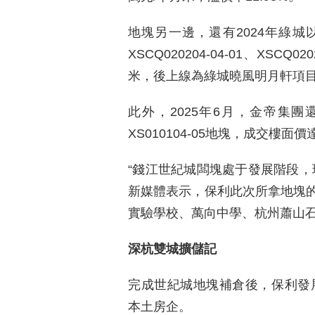
地塊另一邊，還有2024年綠城
XSCQ020204-04-01、XSCQ
米，後上線為綠城曉風明月軒項
此外，2025年6月，金帝集團
XS010104-05地塊，成交樓面
“錢江世紀城闆塊處于發展階段，
新媒體表示，保利此次所拿地塊
實驗學校、萬向中學、杭州蕭山石岩
深杭雙城擴儲記
完成世紀城地塊補倉後，保利發展
本土房企。