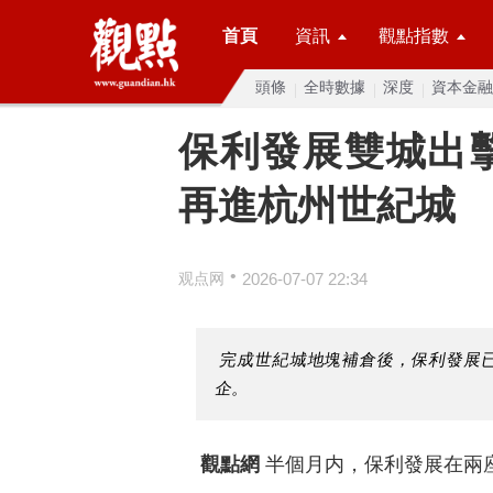
首頁
資訊
觀點指數
頭條
全時數據
深度
資本金融
保利發展雙城出擊
再進杭州世紀城
•
观点网
2026-07-07 22:34
完成世紀城地塊補倉後，保利發展已
企。
觀點網
半個月内，保利發展在兩