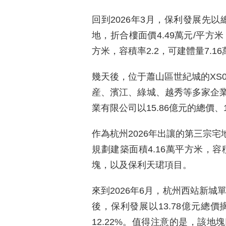
回到2026年3月，保利發展先以
地，折合樓面價4.49萬元/平方米
方米，容積率2.2，可建體量7.1
幾天後，位于蕭山區世紀城的XS0
産、濱江、綠城、越秀等多家企
業有限公司以15.86億元的總價、
作為杭州2026年出讓的第三宗宅
規劃建築面積4.16萬平方米，容積率
塊，以及保利天珺項目。
來到2026年6月，杭州西站新城單元
後，保利發展以13.78億元總價
12.22%。值得注意的是，該