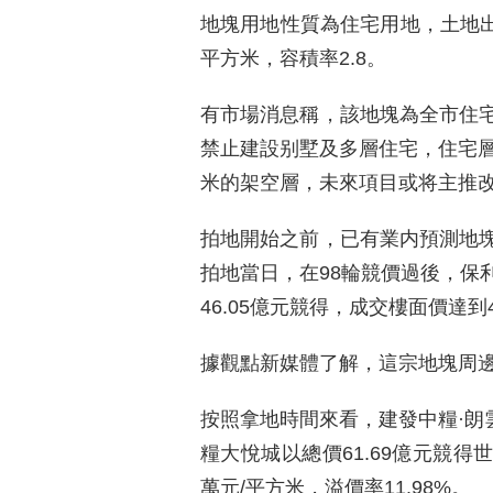
地塊用地性質為住宅用地，土地出讓
平方米，容積率2.8。
有市場消息稱，該地塊為全市住
禁止建設别墅及多層住宅，住宅層
米的架空層，未來項目或将主推
拍地開始之前，已有業内預測地
拍地當日，在98輪競價過後，保
46.05億元競得，成交樓面價達到
據觀點新媒體了解，這宗地塊周
按照拿地時間來看，建發中糧·朗雲
糧大悅城以總價61.69億元競得
萬元/平方米，溢價率11.98%。