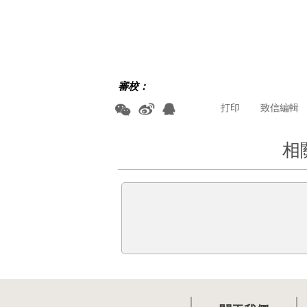
審校：
打印
致信編輯
相