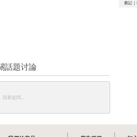
蔡記｜
關話題讨論
我要提問...