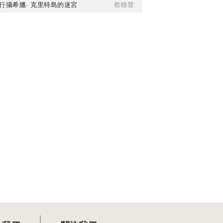
行攝希臘· 克里特島的迷宮
蔡穗聲