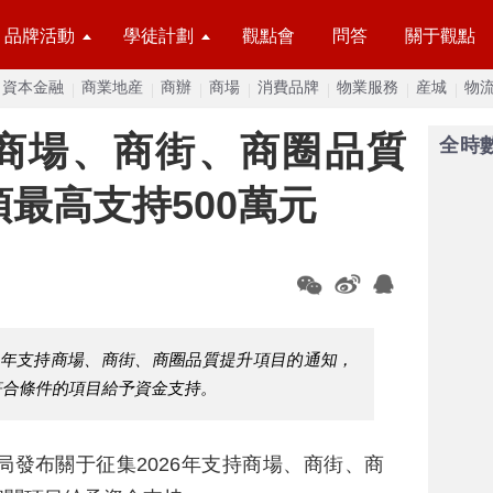
品牌活動
學徒計劃
觀點會
問答
關于觀點
資本金融
商業地産
商辦
商場
消費品牌
物業服務
産城
物
年商場、商街、商圈品質
全時
項最高支持500萬元
26年支持商場、商街、商圈品質提升項目的通知，
符合條件的項目給予資金支持。
局發布關于征集2026年支持商場、商街、商