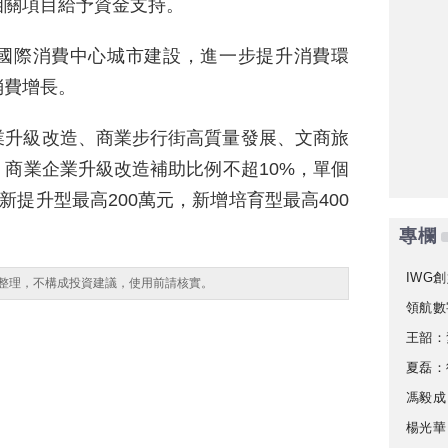
相關項目給予資金支持。
國際消費中心城市建設，進一步提升消費環
消費增長。
業升級改造、商業步行街高質量發展、文商旅
商業企業升級改造補助比例不超10%，單個
新提升型最高200萬元，新增培育型最高400
專欄
IWG創
整理，不構成投資建議，使用前請核實。
領航數
王韶：
夏磊：
馮毅成
楊光華