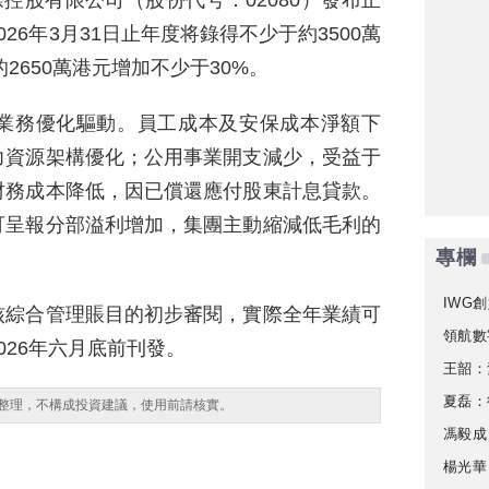
際控股有限公司（股份代号：02080）發布正
26年3月31日止年度将錄得不少于約3500萬
2650萬港元增加不少于30%。
業務優化驅動。員工成本及安保成本淨額下
力資源架構優化；公用事業開支減少，受益于
财務成本降低，因已償還應付股東計息貸款。
可呈報分部溢利增加，集團主動縮減低毛利的
專欄
IWG創
核綜合管理賬目的初步審閱，實際全年業績可
領航數
026年六月底前刊發。
王韶：
夏磊：
整理，不構成投資建議，使用前請核實。
馮毅成
楊光華