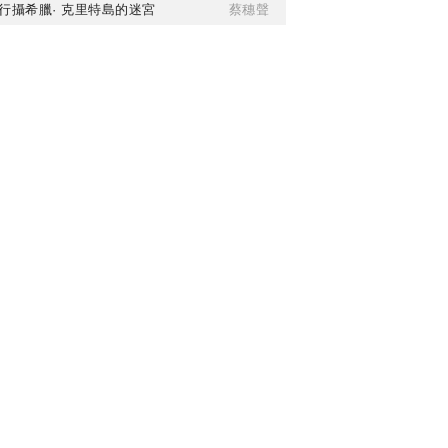
行攝希臘· 克里特島的迷宮
蔡穗聲