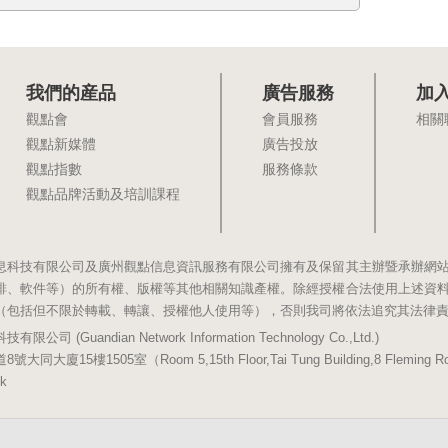
我們的産品
廣告服務
加
觀點會
會員服務
相關
觀點新媒體
廣告投放
觀點指數
服務條款
觀點品牌活動及培訓課程
息科技有限公司及廣州觀點信息資訊服務有限公司擁有及保留其主辦暨承辦網
排、軟件等）的所有權、版權等其他相關知識產權。除經授權合法使用上述資
（包括但不限於轉載、轉讓、授權他人使用等），否則我司將依法追究其法律
(Guandian Network Information Technology Co.,Ltd.)
5樓1505室（Room 5,15th Floor,Tai Tung Building,8 Fleming Road,
k