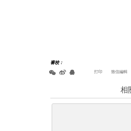
審校：
打印
致信編輯
相