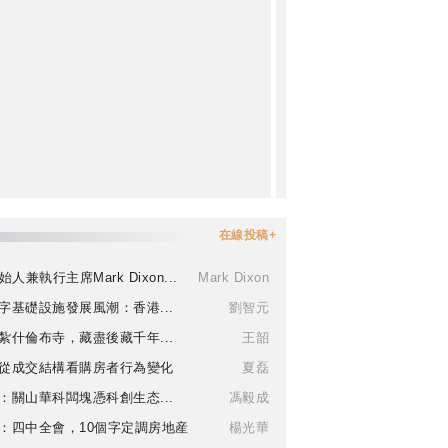
在線投稿+
始人兼執行主席Mark Dixon...
Mark Dixon
字基礎設施發展風潮：香港...
劉智元
紮什倫布寺，藏盡後藏千年...
王韶
從成交結構看購房者行為變化
夏磊
：關山華科闆塊憑科創生态...
馮毅成
：四中全會，10個字定調房地産
楊光華