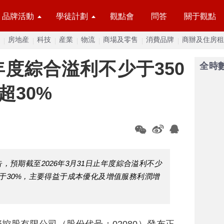
品牌活動
學徒計劃
觀點會
問答
關于觀點
房地産
科技
産業
物流
商場及零售
消費品牌
商辦及住房租
度綜合溢利不少于350
全時
超30%
預告，預期截至2026年3月31日止年度綜合溢利不少
少于30%，主要得益于成本優化及增值服務利潤增