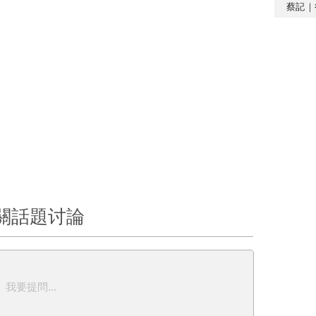
蔡記｜
關話題讨論
我要提問...