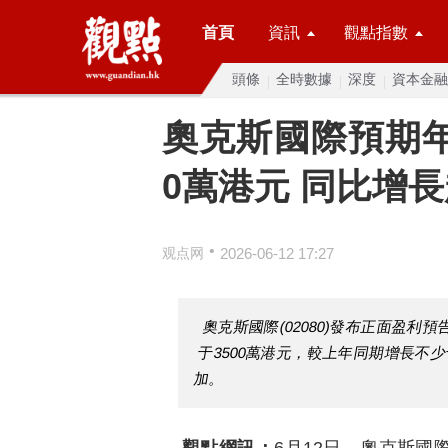
首頁
資訊
觀點指數
頭條
全時數據
深度
資本金融
奧克斯國際預期年
0萬港元 同比增長
•
观点网
2026-06-12 17:27
奧克斯國際(02080)發布正面盈利
于3500萬港元，較上年同期增長不
加。