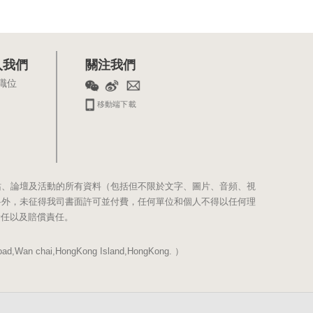
入我們
關注我們
職位
移動端下載
站、論壇及活動的所有資料（包括但不限於文字、圖片、音頻、視
料外，未征得我司書面許可並付費，任何單位和個人不得以任何理
責任以及賠償責任。
Wan chai,HongKong Island,HongKong. ）