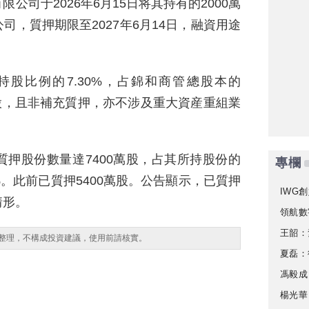
公司于2026年6月15日将其持有的2000萬
，質押期限至2027年6月14日，融資用途
股比例的7.30%，占錦和商管總股本的
通股，且非補充質押，亦不涉及重大資産重組業
押股份數量達7400萬股，占其所持股份的
專欄
66%。此前已質押5400萬股。公告顯示，已質押
IWG創
情形。
領航數
王韶：
整理，不構成投資建議，使用前請核實。
夏磊：
馮毅成
楊光華