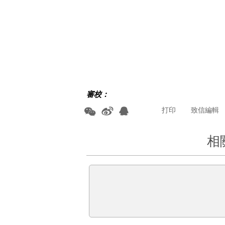
審校：
打印
致信編輯
相