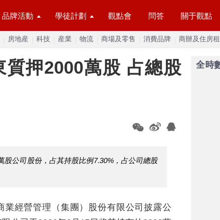
品牌活動
學徒計劃
觀點會
問答
關于觀點
房地産
科技
産業
物流
商場及零售
消費品牌
商辦及住房租
質押2000萬股 占總股
全時
萬股公司股份，占其持股比例7.30%，占公司總股
和商業經營管理（集團）股份有限公司披露公