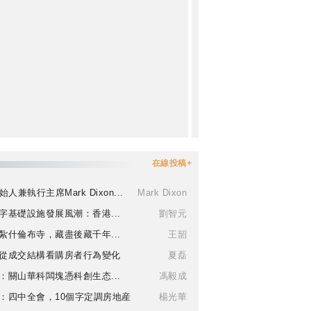
在線投稿+
始人兼執行主席Mark Dixon...
Mark Dixon
字基礎設施發展風潮：香港...
劉智元
紮什倫布寺，藏盡後藏千年...
王韶
從成交結構看購房者行為變化
夏磊
：關山華科闆塊憑科創生态...
馮毅成
：四中全會，10個字定調房地産
楊光華