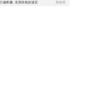
行攝希臘· 克里特島的迷宮
蔡穗聲