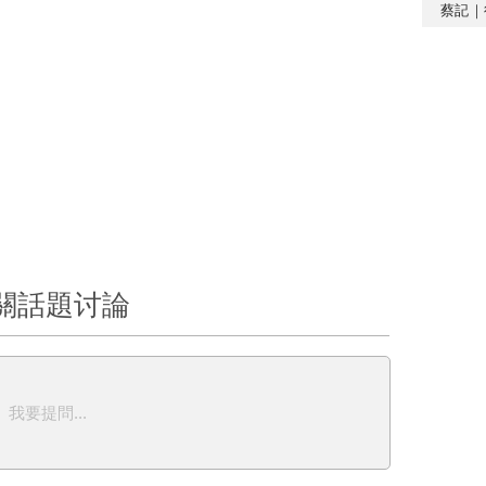
蔡記｜
關話題讨論
我要提問...