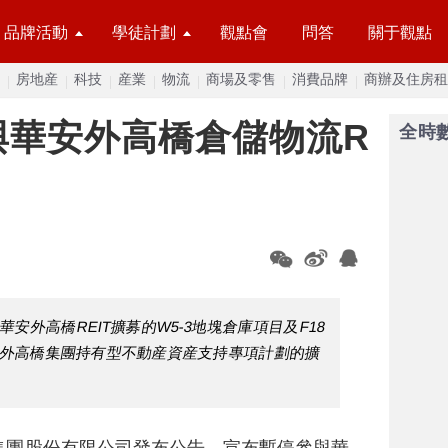
品牌活動
學徒計劃
觀點會
問答
關于觀點
房地産
科技
産業
物流
商場及零售
消費品牌
商辦及住房租
與華安外高橋倉儲物流R
全時
外高橋REIT擴募的W5-3地塊倉庫項目及F18
-外高橋集團持有型不動産資産支持專項計劃的擴