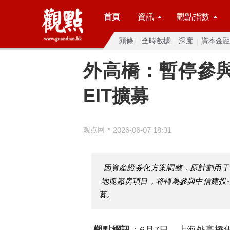
首頁
資訊
觀點指數
頭條
全時數據
深度
資本金融
外高橋：暫停參
EIT擴募
•
观点网
2026-06-07 18:31
因資産證券化方案調整，原計劃用于華安
地塊廠房項目，将轉為參與中信建投
募。