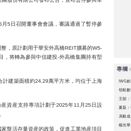
集團股份有限公司發布公告，宣布暫停參與華
年6月5日召開董事會會議，審議通過了暫停參
，原計劃用于華安外高橋REIT擴募的W5-
項目，将轉為參與中信建投-外高橋集團持有型
。
專欄
計建築面積約24.29萬平方米，均位于上海
IWG創
領航數
王韶：
資産支持專項計劃于2025年11月25日設
夏磊：
元。
馮毅成
楊光華
國家盤活存量資産的政策，促進工業地産項目