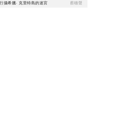
行攝希臘· 克里特島的迷宮
蔡穗聲