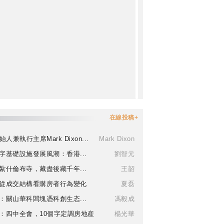
在線投稿+
始人兼執行主席Mark Dixon...
Mark Dixon
字基礎設施發展風潮：香港...
劉智元
紮什倫布寺，藏盡後藏千年...
王韶
從成交結構看購房者行為變化
夏磊
：關山華科闆塊憑科創生态...
馮毅成
：四中全會，10個字定調房地産
楊光華