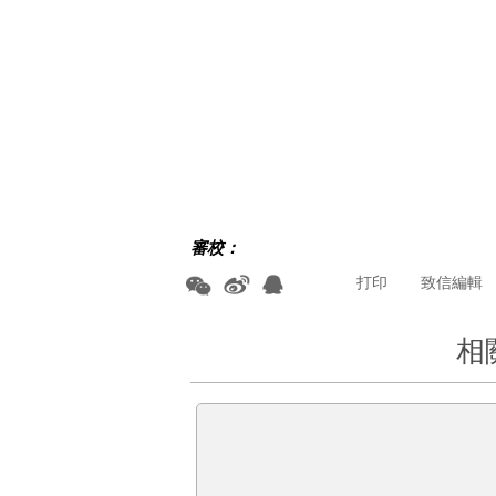
審校：
打印
致信編輯
相