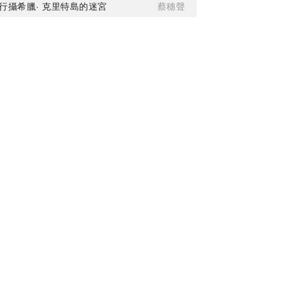
行攝希臘· 克里特島的迷宮
蔡穗聲