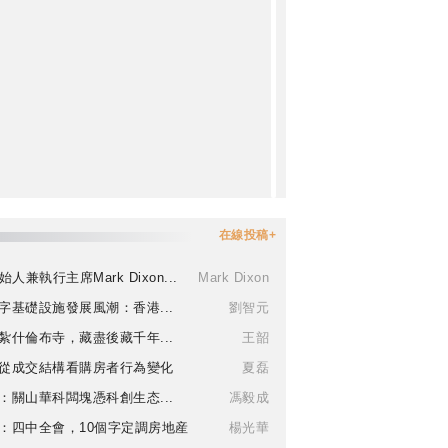
在線投稿+
始人兼執行主席Mark Dixon...
Mark Dixon
字基礎設施發展風潮：香港...
劉智元
紮什倫布寺，藏盡後藏千年...
王韶
從成交結構看購房者行為變化
夏磊
：關山華科闆塊憑科創生态...
馮毅成
：四中全會，10個字定調房地産
楊光華