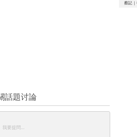
蔡記｜
關話題讨論
我要提問...