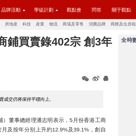
品牌活動
學徒計劃
觀點會
問答
關于觀點
房地産
科技
産業
物流
商場及零售
消費品牌
商辦及住房租
鋪買賣錄402宗 創3年
全時
買賣成交仍将保持平穩向上。
鋪）董事總經理潘志明表示，5月份香港工商
月及按年分别上升約12.9%及39.1%，創自