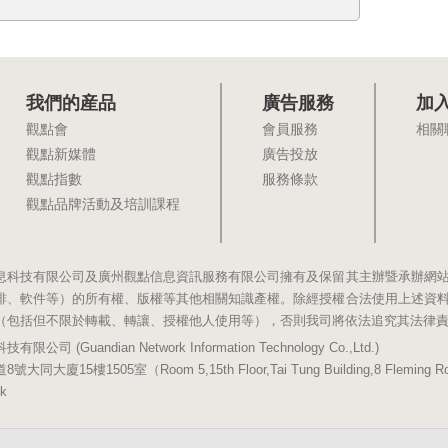
我們的産品
廣告服務
加
觀點會
會員服務
相關
觀點新媒體
廣告投放
觀點指數
服務條款
觀點品牌活動及培訓課程
息科技有限公司及廣州觀點信息資訊服務有限公司擁有及保留其主辦暨承辦網
排、軟件等）的所有權、版權等其他相關知識產權。除經授權合法使用上述資
（包括但不限於轉載、轉讓、授權他人使用等），否則我司將依法追究其法律
(Guandian Network Information Technology Co.,Ltd.)
5樓1505室（Room 5,15th Floor,Tai Tung Building,8 Fleming Road,
k