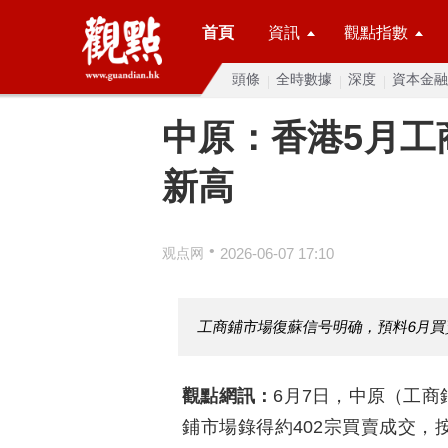
首頁
資訊
觀點指數
頭條
全時數據
深度
資本金融
中原：香港5月工商
新高
•
观点网
2026-06-07 17:10
工商鋪市場復蘇信号明确，預料6月
觀點網訊：
6月7日，中原（工商
鋪市場錄得約402宗買賣成交，按