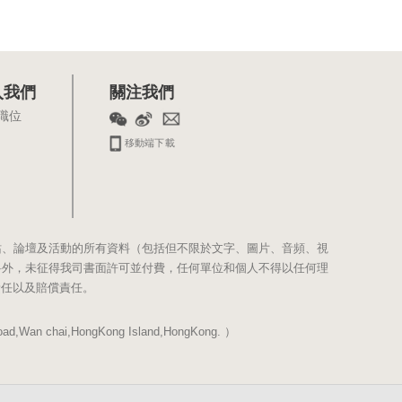
入我們
關注我們
職位
移動端下載
站、論壇及活動的所有資料（包括但不限於文字、圖片、音頻、視
料外，未征得我司書面許可並付費，任何單位和個人不得以任何理
責任以及賠償責任。
Wan chai,HongKong Island,HongKong. ）