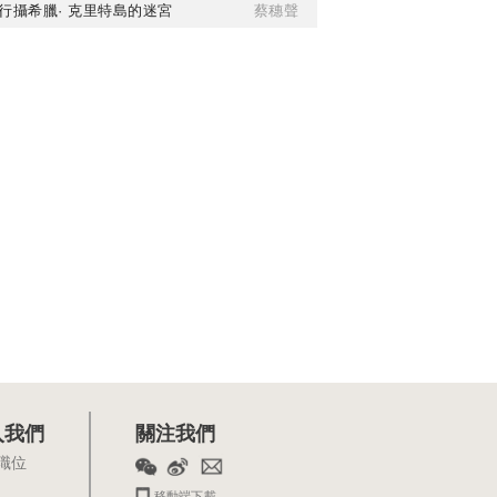
行攝希臘· 克里特島的迷宮
蔡穗聲
入我們
關注我們
職位
移動端下載