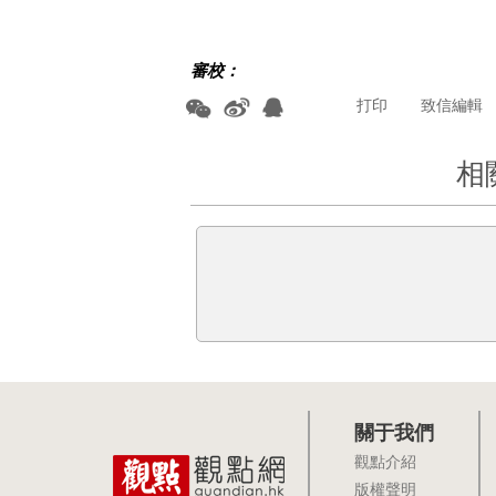
審校：
打印
致信編輯
相
關于我們
觀點介紹
版權聲明