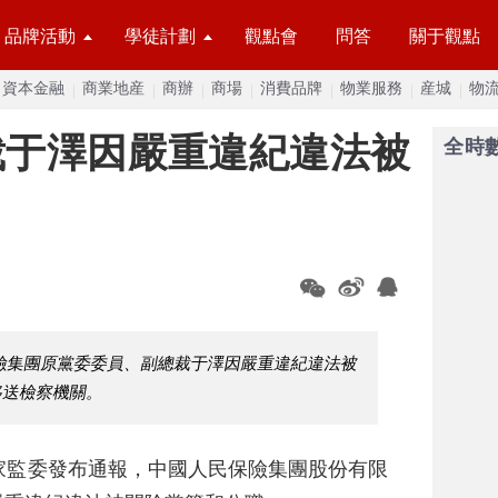
品牌活動
學徒計劃
觀點會
問答
關于觀點
資本金融
商業地産
商辦
商場
消費品牌
物業服務
産城
物
裁于澤因嚴重違紀違法被
全時
險集團原黨委委員、副總裁于澤因嚴重違紀違法被
移送檢察機關。
家監委發布通報，中國人民保險集團股份有限