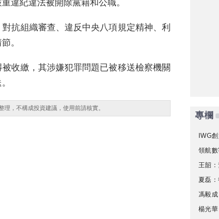
嚴重違紀違法被開除黨籍和公職。
、對抗組織審查、違反中央八項規定精神、利
情節。
得被收繳，其涉嫌犯罪問題已被移送檢察機關
送。
整理，不構成投資建議，使用前請核實。
專欄
IWG創
領航數
王韶：
夏磊：
馮毅成
楊光華