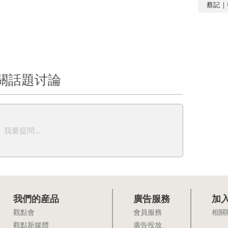
蔡記｜
關話題讨論
我要提問...
我們的産品
廣告服務
加
觀點會
會員服務
相關
觀點新媒體
廣告投放