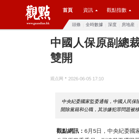
首頁
資訊
觀點指數
頭條
全時數據
深度
房地産
中國人保原副總
雙開
•
观点网
2026-06-05 17:10
中央紀委國家監委通報，中國人民保
開除黨籍和公職，其涉嫌犯罪問題被
觀點網訊：
6月5日，中央紀委國