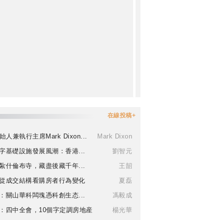
在線投稿+
始人兼執行主席Mark Dixon...
Mark Dixon
字基礎設施發展風潮：香港...
劉智元
紮什倫布寺，藏盡後藏千年...
王韶
從成交結構看購房者行為變化
夏磊
：關山華科闆塊憑科創生态...
馮毅成
：四中全會，10個字定調房地産
楊光華