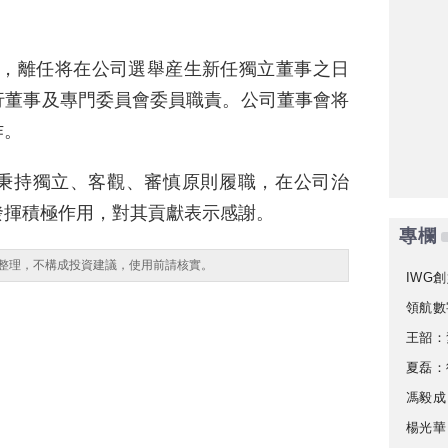
1日，離任将在公司選舉産生新任獨立董事之日
行董事及專門委員會委員職責。公司董事會将
作。
秉持獨立、客觀、審慎原則履職，在公司治
發揮積極作用，對其貢獻表示感謝。
專欄
整理，不構成投資建議，使用前請核實。
IWG創
領航數
王韶：
夏磊：
馮毅成
楊光華