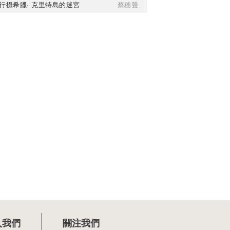
行攝希臘· 克里特島的迷宮
蔡穗聲
入我們
關注我們