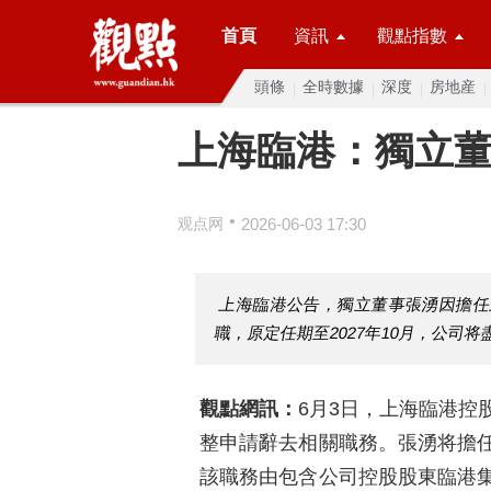
首頁
資訊
觀點指數
頭條
全時數據
深度
房地産
上海臨港：獨立
•
观点网
2026-06-03 17:30
上海臨港公告，獨立董事張湧因擔任
職，原定任期至2027年10月，公司
觀點網訊：
6月3日，上海臨港控
整申請辭去相關職務。張湧将擔
該職務由包含公司控股股東臨港