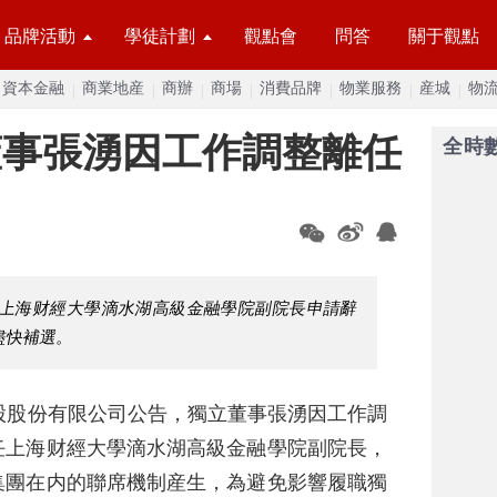
品牌活動
學徒計劃
觀點會
問答
關于觀點
資本金融
商業地産
商辦
商場
消費品牌
物業服務
産城
物
董事張湧因工作調整離任
全時
上海财經大學滴水湖高級金融學院副院長申請辭
将盡快補選。
股股份有限公司公告，獨立董事張湧因工作調
任上海财經大學滴水湖高級金融學院副院長，
集團在内的聯席機制産生，為避免影響履職獨