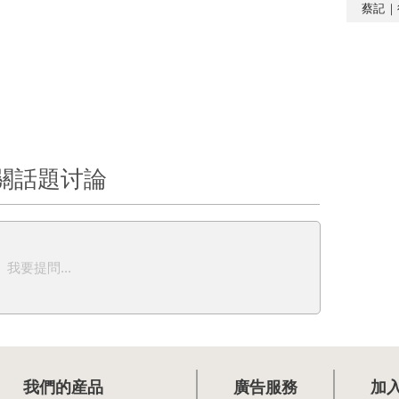
蔡記｜
關話題讨論
我要提問...
我們的産品
廣告服務
加