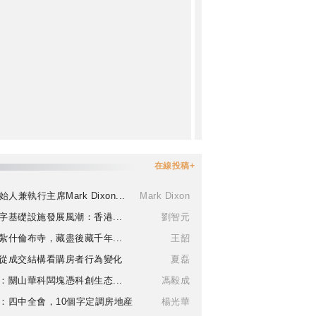
在線投稿+
始人兼執行主席Mark Dixon...
Mark Dixon
字基礎設施發展風潮：香港...
劉智元
紮什倫布寺，藏盡後藏千年...
王韶
從成交結構看購房者行為變化
夏磊
：關山華科闆塊憑科創生态...
馮毅成
：四中全會，10個字定調房地産
楊光華