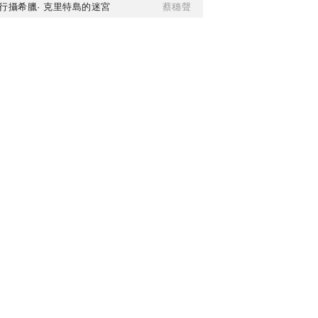
行攝希臘· 克里特島的迷宮
蔡穗聲