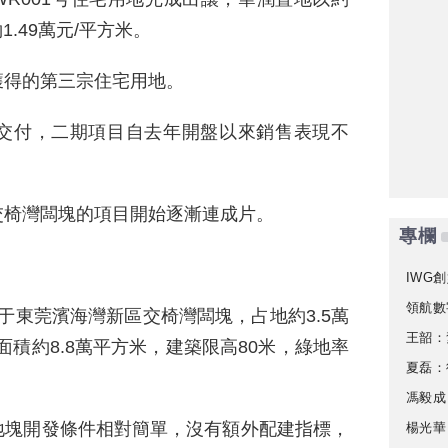
1.49萬元/平方米。
獲得的第三宗住宅用地。
交付，二期項目自去年開盤以來銷售表現不
交椅灣闆塊的項目開始逐漸連成片。
專欄
IWG創
領航數
塊位于東莞濱海灣新區交椅灣闆塊，占地約3.5萬
王韶：
面積約8.8萬平方米，建築限高80米，綠地率
夏磊：
馮毅成
地塊開發條件相對簡單，沒有額外配建指標，
楊光華