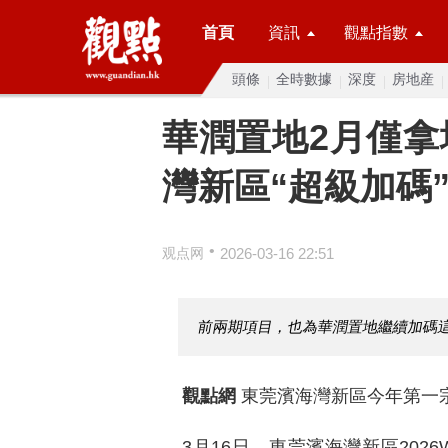
首頁
資訊
觀點指數
頭條
全時數據
深度
房地産
華潤置地2月僅拿
灣新區“超級加碼
•
观点网
2026-03-16 22:51
前兩期項目，也為華潤置地繼續加碼
觀點網
東莞濱海灣新區今年第一宗
3月16日，東莞濱海灣新區202