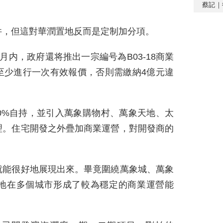
蔡記｜
件，但這對華潤置地反而是定制加分項。
内，政府還将推出一宗編号為B03-18商業
至少進行一次有效報價，否則需繳納4億元違
0%自持，並引入萬象購物村、萬象天地、太
理。住宅開發之外疊加商業運營，對開發商的
就能很好地展現出來。畢竟圍繞萬象城、萬象
地在多個城市形成了較為穩定的商業運營能