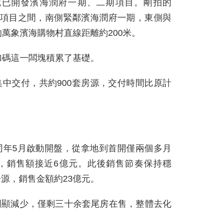
就已開發濱海潤府一期、二期項目。剛拍的
兩期項目之間，南側緊鄰濱海潤府一期，東側與
萬象濱海購物村直線距離約200米。
加碼這一闆塊積累了基礎。
集中交付，共約900套房源，交付時間比原計
，同年5月啟動開盤，從拿地到首開僅兩個多月
套，銷售額接近6億元。此後銷售節奏保持穩
房源，銷售金額約23億元。
已明顯減少，僅剩三十余套尾房在售，整體去化