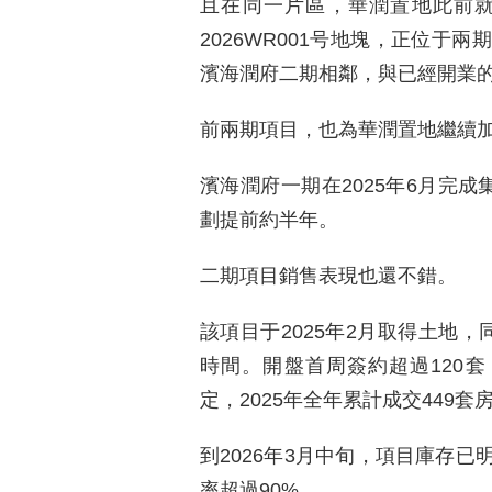
且在同一片區，華潤置地此前
2026WR001号地塊，正位于
濱海潤府二期相鄰，與已經開業的
前兩期項目，也為華潤置地繼續
濱海潤府一期在2025年6月完成
劃提前約半年。
二期項目銷售表現也還不錯。
該項目于2025年2月取得土地
時間。開盤首周簽約超過120
定，2025年全年累計成交449套
到2026年3月中旬，項目庫存
率超過90%。