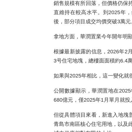
銷售規模有所回落，但價格仍保
直維持在較高水平。到2025年，
後，部分項目成交均價突破3萬元
拿地方面，華潤置業今年開年明
根據最新披露的信息，2026年
3号住宅地塊，總樓面面積約6.4
如果與2025年相比，這一變化就
公開數據顯示，華潤置地在202
680億元，僅2025年1月單月就投
但從具體項目來看，新進入地塊普
青島市南區核心住宅用地，以及