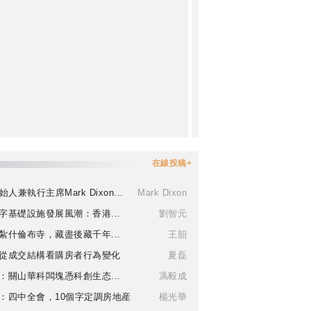
在線投稿+
始人兼執行主席Mark Dixon...
Mark Dixon
字基礎設施發展風潮：香港...
劉智元
紮什倫布寺，藏盡後藏千年...
王韶
從成交結構看購房者行為變化
夏磊
：關山華科闆塊憑科創生态...
馮毅成
：四中全會，10個字定調房地産
楊光華