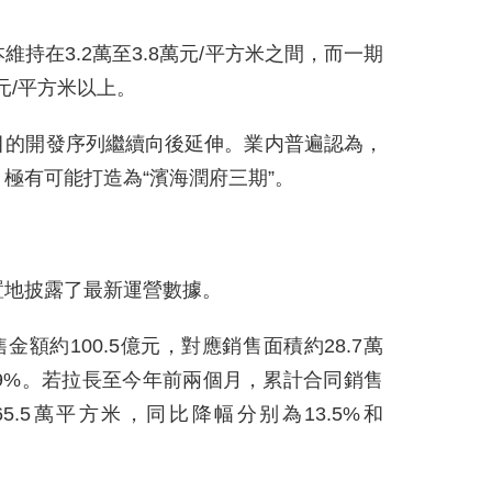
持在3.2萬至3.8萬元/平方米之間，而一期
元/平方米以上。
目的開發序列繼續向後延伸。業内普遍認為，
極有可能打造為“濱海潤府三期”。
置地披露了最新運營數據。
金額約100.5億元，對應銷售面積約28.7萬
0.9%。若拉長至今年前兩個月，累計合同銷售
5.5萬平方米，同比降幅分别為13.5%和