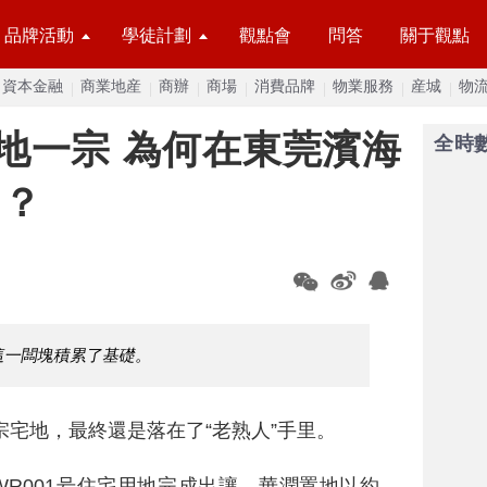
品牌活動
學徒計劃
觀點會
問答
關于觀點
資本金融
商業地産
商辦
商場
消費品牌
物業服務
産城
物
地一宗 為何在東莞濱海
全時
”？
這一闆塊積累了基礎。
宅地，最終還是落在了“老熟人”手里。
6WR001号住宅用地完成出讓，華潤置地以約