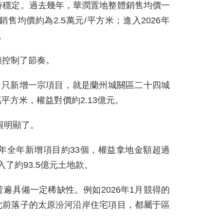
持穩定。過去幾年，華潤置地整體銷售均價一
銷售均價約為2.5萬元/平方米；進入2026年
。
顯控制了節奏。
2月只新增一宗項目，就是蘭州城關區二十四城
萬平方米，權益對價約2.13億元。
很明顯了。
5年全年新增項目約33個，權益拿地金額超過
入了約93.5億元土地款。
遍具備一定稀缺性。例如2026年1月競得的
此前落子的太原汾河沿岸住宅項目，都屬于區