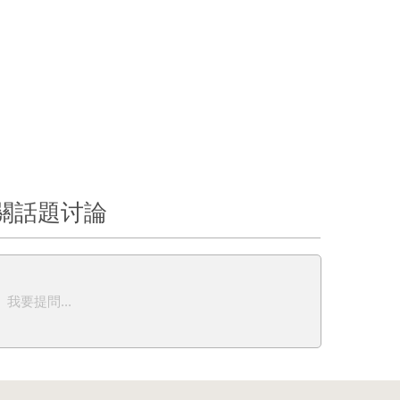
關話題讨論
我要提問...