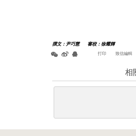
撰文：
尹巧慧
審校：徐耀輝
打印
致信編輯
相