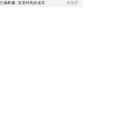
行攝希臘· 克里特島的迷宮
蔡穗聲