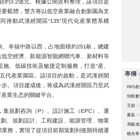
額約3.2億元。根據公開資料整理，該項目是
重要載體，雙方将以低空産業融合創新園為支
推動武漢經開區“135”現代化産業體系構
、幸福中路以西，占地面積約251畝，總建
聚焦低空經濟、新能源智能網聯汽車、新材料等
設施、低碳技術及敏捷定制服務，打造“産、
專欄
第五代産業園區。該項目的啟動，是武漢經開
一步。項目建成後，将成為武漢經開區乃至武
IWG創
育産業生态的關鍵平台。
領航數
王韶：
模式，集規劃咨詢（P）、設計施工（EPC）、運
夏磊：
策劃、規劃設計、工程建設、能源管理、物業
馮毅成
類業務，實現了從項目前期策劃到後期持續運
楊光華