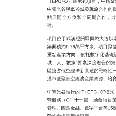
（EPC+O）總承包項目，中標金
中電光谷與車谷城發戰略合作的
點展開全方位和全周期合作，共同
建。
項目位于武漢經開區興城大道以南
築面積約9.76萬平方米。項目
重點産業方向，依托數字化基礎
城、人、數據”要素深度融合的
區搶占低空經濟新賽道的戰略性
漢市匯聚低空經濟産業資源、培
中電光谷推行的“P+EPC+O”
營服務（O）于一體，涵蓋項目
管理、園區金融、數字平台等15