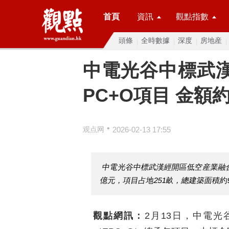
首頁
資訊
觀點指數
頭條
全時數據
深度
房地産
中電光谷中標武
PC+O項目 金額約
•
观点网
2026-02-13 17:55
中電光谷中標武漢經開區低空産業融合
億元，項目占地251畝，總建築面積約
觀點網訊：
2月13日，中電