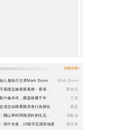
在線投稿+
始人兼執行主席Mark Dixon...
Mark Dixon
字基礎設施發展風潮：香港...
劉智元
紮什倫布寺，藏盡後藏千年...
王韶
從成交結構看購房者行為變化
夏磊
：關山華科闆塊憑科創生态...
馮毅成
：四中全會，10個字定調房地産
楊光華