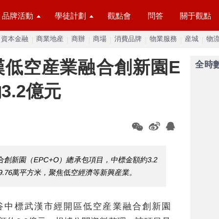
品牌活動
學徒計劃
觀點會
問答
關于觀點
資本金融
商業地産
商辦
商場
消費品牌
物業服務
産城
物
漢低空産業融合創新園E
全時
3.2億元
創新園（EPC+O）總承包項目，中標金額約3.2
9.76萬平方米，聚焦低空經濟等新興産業。
光谷中標武漢市經開區低空産業融合創新園