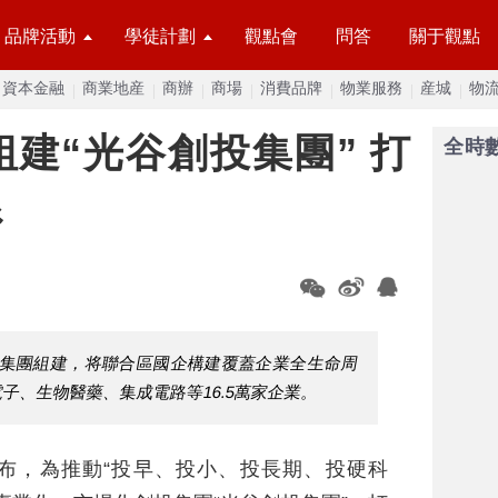
品牌活動
學徒計劃
觀點會
問答
關于觀點
資本金融
商業地産
商辦
商場
消費品牌
物業服務
産城
物
建“光谷創投集團” 打
全時
系
投集團組建，将聯合區國企構建覆蓋企業全生命周
子、生物醫藥、集成電路等16.5萬家企業。
公布，為推動“投早、投小、投長期、投硬科