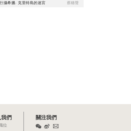
行攝希臘· 克里特島的迷宮
蔡穗聲
入我們
關注我們
職位