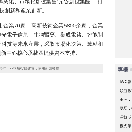
專業化、市場化創投集團“光谷創投集團”，打
科技創新和産業創新。
企業70家、高新技術企業5800余家，企業
圍繞光電子信息、生物醫藥、集成電路、智能制
子科技等未來産業，采取市場化決策、激勵和
創新中心核心承載區提供資本支撐。
整理，不構成投資建議，使用前請核實。
專欄
IWG創
領航數
王韶：
夏磊：
馮毅成
楊光華