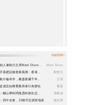
在線投稿+
始人兼執行主席Mark Dixon...
Mark Dixon
字基礎設施發展風潮：香港...
劉智元
紮什倫布寺，藏盡後藏千年...
王韶
從成交結構看購房者行為變化
夏磊
：關山華科闆塊憑科創生态...
馮毅成
：四中全會，10個字定調房地産
楊光華