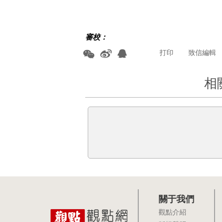
審校：
打印
致信編輯
相
關于我們
觀點介紹