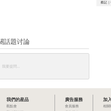
蔡記｜
關話題讨論
我要提問...
我們的産品
廣告服務
加
觀點會
會員服務
相關