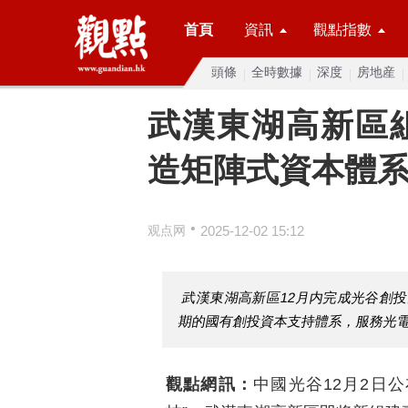
首頁
資訊
觀點指數
頭條
全時數據
深度
房地産
武漢東湖高新區組
造矩陣式資本體
•
观点网
2025-12-02 15:12
武漢東湖高新區12月内完成光谷創
期的國有創投資本支持體系，服務光電
觀點網訊：
中國光谷12月2日