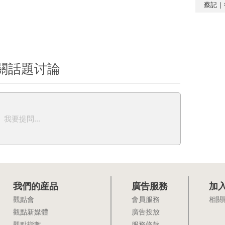
蔡記｜
關話題讨論
我要提問...
我們的産品
廣告服務
加
觀點會
會員服務
相關
觀點新媒體
廣告投放
觀點指數
服務條款