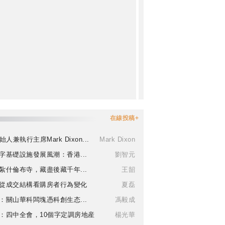
在線投稿+
始人兼執行主席Mark Dixon...
Mark Dixon
字基礎設施發展風潮：香港...
劉智元
紮什倫布寺，藏盡後藏千年...
王韶
從成交結構看購房者行為變化
夏磊
：關山華科闆塊憑科創生态...
馮毅成
：四中全會，10個字定調房地産
楊光華