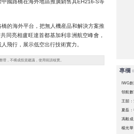
國路橋在海外地區推廣銷售其EH216-S等
路橋的海外平台，把無人機産品和解決方案推
方共同亮相盧旺達首都基加利非洲航空峰會，
次載人飛行，展示低空出行技術實力。
整理，不構成投資建議，使用前請核實。
專欄
IWG創
領航數
王韶：
夏磊：
馮毅成
楊光華