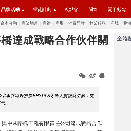
品牌活動
學徒計劃
觀點會
問答
關于觀點
資本金融
商業地産
商辦
商場
消費品牌
物業服務
産城
物
路橋達成戰略合作伙伴關
全時
者将在海外推廣EH216-S等無人駕駛航空器，雙
演示。
布與中國路橋工程有限責任公司達成戰略合作