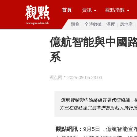
首頁
資訊
觀點指數
頭條
全時數據
深度
房地産
億航智能與中國
系
•
观点网
2025-09-05 23:03
億航智能與中國路橋簽署代理協議，後
方已在盧旺達完成非洲首次載人飛行
觀點網訊：
9月5日，億航智能宣