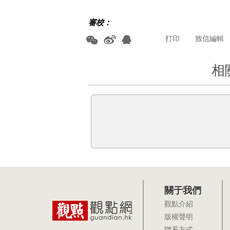
審校：
打印
致信編輯
相
關于我們
觀點介紹
版權聲明
聯系方式