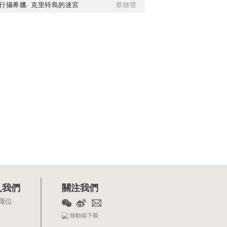
行攝希臘· 克里特島的迷宮
蔡穗聲
入我們
關注我們
職位
移動端下載