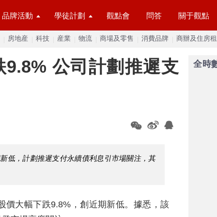
品牌活動
學徒計劃
觀點會
問答
關于觀點
房地産
科技
産業
物流
商場及零售
消費品牌
商辦及住房租
9.8% 公司計劃推遲支
全時
近期新低，計劃推遲支付永續債利息引市場關注，其
股價大幅下跌9.8%，創近期新低。據悉，該