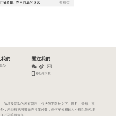
行攝希臘· 克里特島的迷宮
蔡穗聲
入我們
關注我們
職位
移動端下載
站、論壇及活動的所有資料（包括但不限於文字、圖片、音頻、視
料外，未征得我司書面許可並付費，任何單位和個人不得以任何理
責任以及賠償責任。