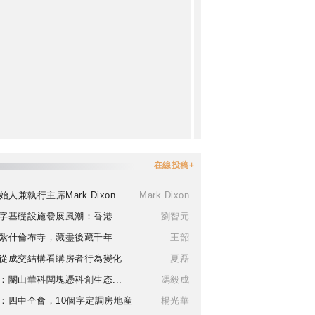
在線投稿+
始人兼執行主席Mark Dixon...
Mark Dixon
字基礎設施發展風潮：香港...
劉智元
紮什倫布寺，藏盡後藏千年...
王韶
從成交結構看購房者行為變化
夏磊
：關山華科闆塊憑科創生态...
馮毅成
：四中全會，10個字定調房地産
楊光華