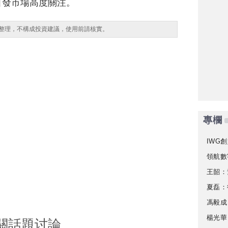
引發市場高度關注。
整理，不構成投資建議，使用前請核實。
專欄
IWG創
領航數
王韶：
夏磊：
馮毅成
楊光華
關話題讨論