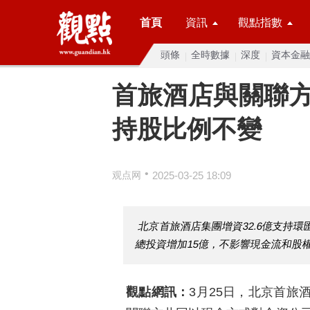
首頁
資訊
觀點指數
頭條
全時數據
深度
資本金融
首旅酒店與關聯方
持股比例不變
•
观点网
2025-03-25 18:09
北京首旅酒店集團增資32.6億支持
總投資增加15億，不影響現金流和股
觀點網訊：
3月25日，北京首旅