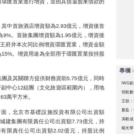
司環匯置業進行增資，並由其償還股東借款的
，其中首旅酒店增資額為2.93億元，增資後首
9%。首旅集團增資額為1.95億元，增資後
方王府井本次同比例增資環匯置業，增資金額
為15%。增資用途為全部用于環匯置業按持股
專欄
團及其關聯方提供财務資助5.75億元，同時
IWG創
于副中心12組團（文化旅遊區範圍内），用地
領航數
.63萬平方米。
王韶：
夏磊：
方面，北京市基礎設施投資有限公司出資額
馮毅成
北京城建集團有限責任公司出資額7.73億元，持
楊光華
有限責任公司出資額2.02億元，持股比例