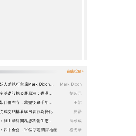
在線投稿+
始人兼執行主席Mark Dixon...
Mark Dixon
字基礎設施發展風潮：香港...
劉智元
紮什倫布寺，藏盡後藏千年...
王韶
從成交結構看購房者行為變化
夏磊
：關山華科闆塊憑科創生态...
馮毅成
：四中全會，10個字定調房地産
楊光華