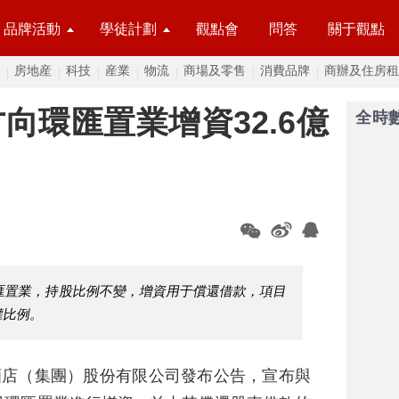
品牌活動
學徒計劃
觀點會
問答
關于觀點
房地産
科技
産業
物流
商場及零售
消費品牌
商辦及住房租
向環匯置業增資32.6億
全時
環匯置業，持股比例不變，增資用于償還借款，項目
權比例。
酒店（集團）股份有限公司發布公告，宣布與