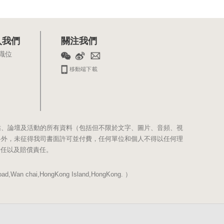
入我們
關注我們
職位
移動端下載
站、論壇及活動的所有資料（包括但不限於文字、圖片、音頻、視
料外，未征得我司書面許可並付費，任何單位和個人不得以任何理
責任以及賠償責任。
Wan chai,HongKong Island,HongKong. ）