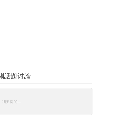
關話題讨論
我要提問...