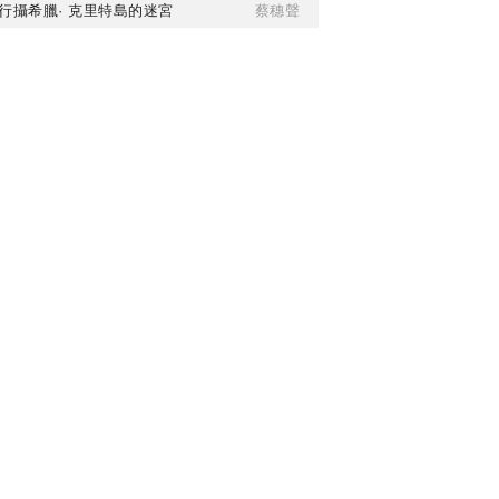
行攝希臘· 克里特島的迷宮
蔡穗聲