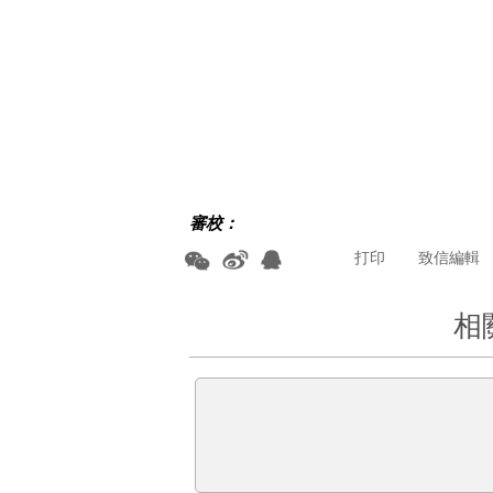
審校：
打印
致信編輯
相