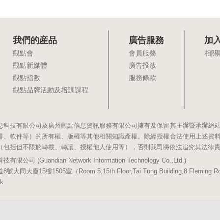
我們的産品
廣告服務
加
觀點會
會員服務
相關
觀點新媒體
廣告投放
觀點指數
服務條款
觀點品牌活動及培訓課程
息科技有限公司及廣州觀點信息資訊服務有限公司擁有及保留其主辦暨承辦網
排、軟件等）的所有權、版權等其他相關知識產權。除經授權合法使用上述資
（包括但不限於轉載、轉讓、授權他人使用等），否則我司將依法追究其法律
(Guandian Network Information Technology Co.,Ltd.)
5樓1505室（Room 5,15th Floor,Tai Tung Building,8 Fleming Road,
k