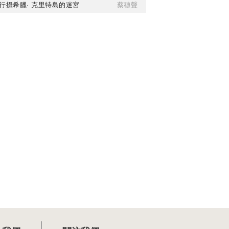
行攝希臘· 克里特島的迷宮
蔡穗聲