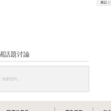
蔡記｜
關話題讨論
我要提問...