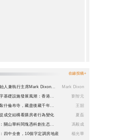
在線投稿+
始人兼執行主席Mark Dixon...
Mark Dixon
字基礎設施發展風潮：香港...
劉智元
紮什倫布寺，藏盡後藏千年...
王韶
從成交結構看購房者行為變化
夏磊
：關山華科闆塊憑科創生态...
馮毅成
：四中全會，10個字定調房地産
楊光華