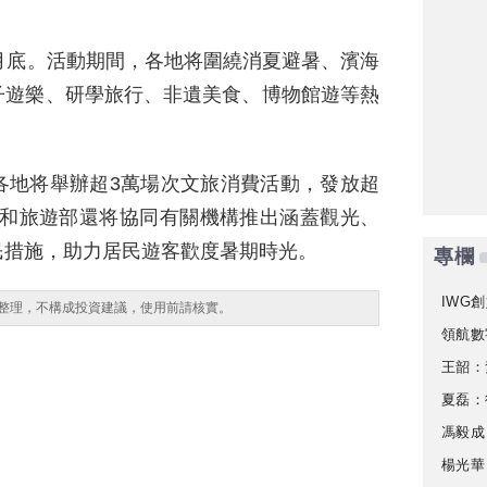
月底。活動期間，各地将圍繞消夏避暑、濱海
子遊樂、研學旅行、非遺美食、博物館遊等熱
。
各地将舉辦超3萬場次文旅消費活動，發放超
化和旅遊部還将協同有關機構推出涵蓋觀光、
民措施，助力居民遊客歡度暑期時光。
專欄
IWG創
整理，不構成投資建議，使用前請核實。
領航數
王韶：
夏磊：
馮毅成
楊光華