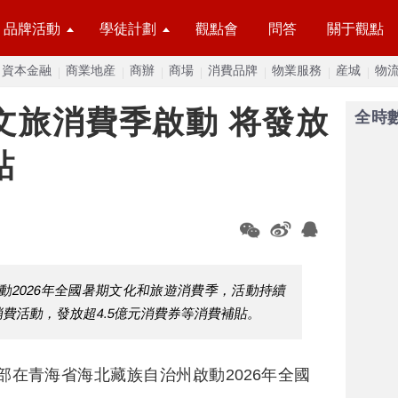
品牌活動
學徒計劃
觀點會
問答
關于觀點
資本金融
商業地産
商辦
商場
消費品牌
物業服務
産城
物
期文旅消費季啟動 将發放
全時
貼
動2026年全國暑期文化和旅遊消費季，活動持續
費活動，發放超4.5億元消費券等消費補貼。
部在青海省海北藏族自治州啟動2026年全國