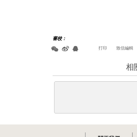
審校：
打印
致信編輯
相