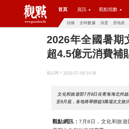
首頁
資訊
觀點指數
頭條
全時數據
深度
房地産
2026年全國暑
超4.5億元消費補
•
观点网
2026-07-08 14:38
文化和旅遊部7月8日在青海海北州啟
至8月底，各地将舉辦超3萬場次文旅消
觀點網訊：
7月8日，文化和旅遊