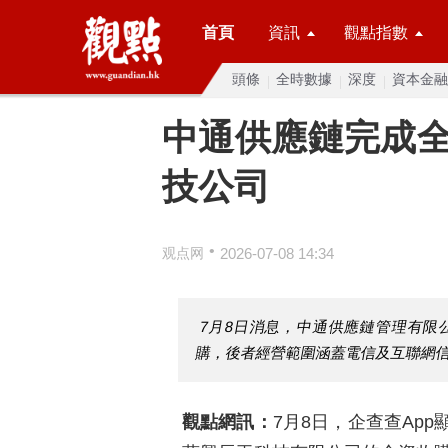
首頁
資訊
觀點指數
頭條
全時數據
深度
資本金融
中通供應鏈完成
技公司
•
观点网
2026-07-08 14:34
7月8日消息，中通供應鏈管理有限
購，後者經營範圍涵蓋電信及互聯網
觀點網訊：
7月8日，企查查Ap