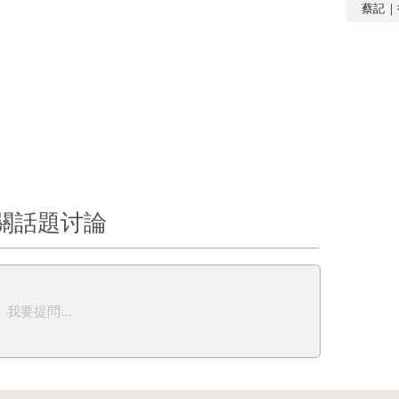
蔡記｜
關話題讨論
我要提問...