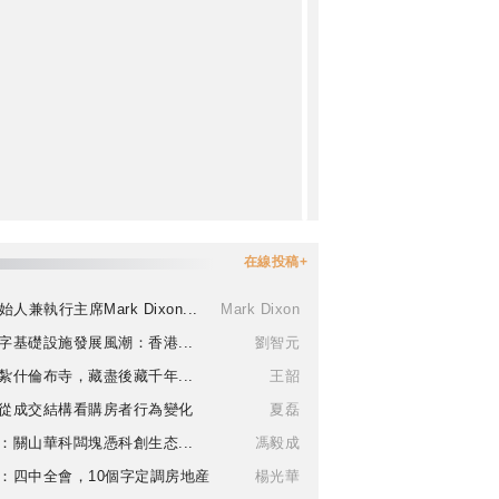
在線投稿+
始人兼執行主席Mark Dixon...
Mark Dixon
字基礎設施發展風潮：香港...
劉智元
紮什倫布寺，藏盡後藏千年...
王韶
從成交結構看購房者行為變化
夏磊
：關山華科闆塊憑科創生态...
馮毅成
：四中全會，10個字定調房地産
楊光華