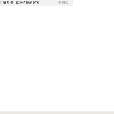
行攝希臘· 克里特島的迷宮
蔡穗聲