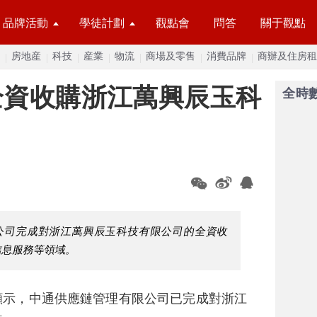
品牌活動
學徒計劃
觀點會
問答
關于觀點
房地産
科技
産業
物流
商場及零售
消費品牌
商辦及住房租
全資收購浙江萬興辰玉科
全時
公司完成對浙江萬興辰玉科技有限公司的全資收
信息服務等領域。
p顯示，中通供應鏈管理有限公司已完成對浙江