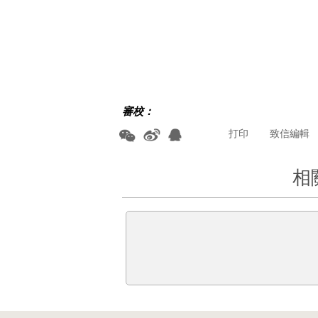
審校：
打印
致信編輯
相