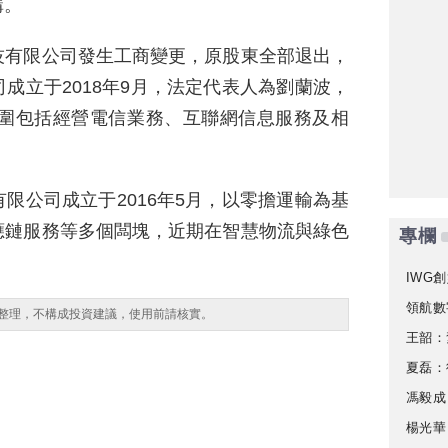
購。
技有限公司發生工商變更，原股東全部退出，
成立于2018年9月，法定代表人為劉蘭波，
範圍包括經營電信業務、互聯網信息服務及相
限公司成立于2016年5月，以零擔運輸為基
應鏈服務等多個闆塊，近期在智慧物流與綠色
專欄
IWG創
領航數
整理，不構成投資建議，使用前請核實。
王韶：
夏磊：
馮毅成
楊光華