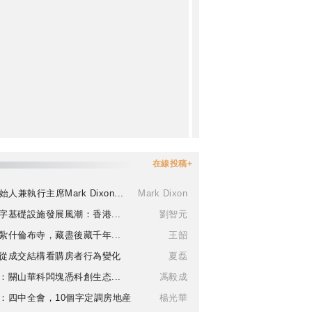
在線投稿+
始人兼執行主席Mark Dixon...
Mark Dixon
字基礎設施發展風潮：香港...
劉智元
紮什倫布寺，藏盡後藏千年...
王韶
從成交結構看購房者行為變化
夏磊
：關山華科闆塊憑科創生态...
馮毅成
：四中全會，10個字定調房地産
楊光華