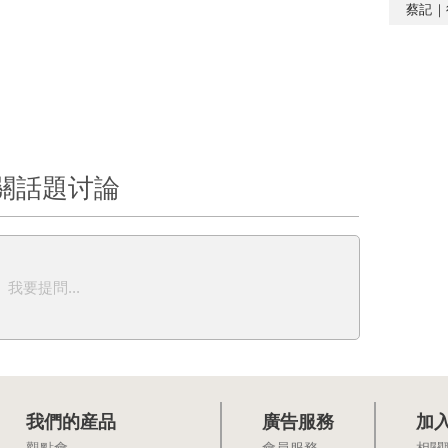
蔡記｜
關話題讨論
我要提問...
我們的産品
廣告服務
加
觀點會
會員服務
相關