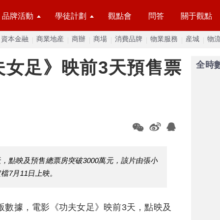
品牌活動
學徒計劃
觀點會
問答
關于觀點
資本金融
商業地産
商辦
商場
消費品牌
物業服務
産城
物
夫女足》映前3天預售票
全時
，點映及預售總票房突破3000萬元，該片由張小
檔7月11日上映。
版數據，電影《功夫女足》映前3天，點映及