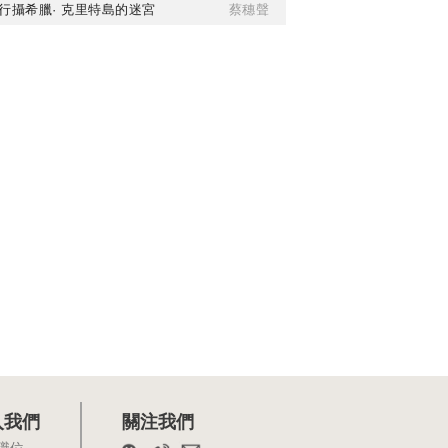
行攝希臘· 克里特島的迷宮
蔡穗聲
入我們
關注我們
職位