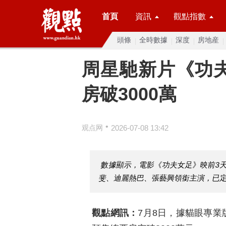
首頁
資訊
觀點指數
頭條
全時數據
深度
房地産
周星馳新片《功
房破3000萬
•
观点网
2026-07-08 13:42
數據顯示，電影《功夫女足》映前3天
斐、迪麗熱巴、張藝興領銜主演，已定
觀點網訊：
7月8日，據貓眼專業