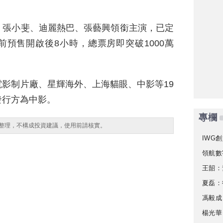
，張小斐、迪麗熱巴、張藝興領銜主演，已定
此前預售開啟後8小時，總票房即突破1000萬
影制片廠、星輝海外、上海貓眼、中影等19
發行方為中影。
專欄
整理，不構成投資建議，使用前請核實。
IWG創
領航數
王韶：
夏磊：
馮毅成
楊光華