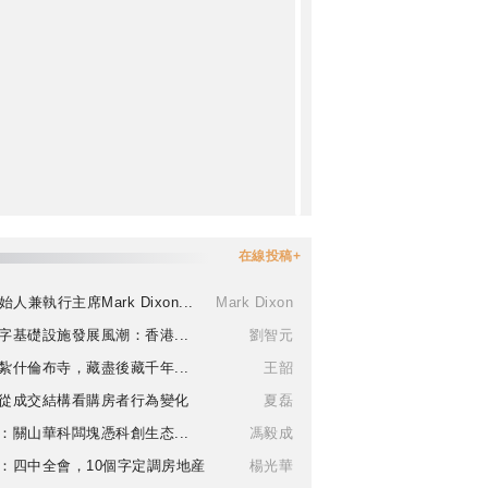
在線投稿+
始人兼執行主席Mark Dixon...
Mark Dixon
字基礎設施發展風潮：香港...
劉智元
紮什倫布寺，藏盡後藏千年...
王韶
從成交結構看購房者行為變化
夏磊
：關山華科闆塊憑科創生态...
馮毅成
：四中全會，10個字定調房地産
楊光華