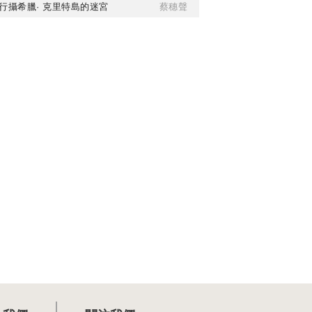
行攝希臘· 克里特島的迷宮
蔡穗聲