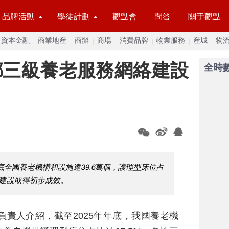
品牌活動
學徒計劃
觀點會
問答
關于觀點
資本金融
商業地産
商辦
商場
消費品牌
物業服務
産城
物
鄉三級養老服務網絡建設
全時
底全國養老機構和設施達39.6萬個，護理型床位占
絡建設取得初步成效。
負責人介紹，截至2025年年底，我國養老機