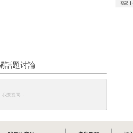
蔡記｜
關話題讨論
我要提問...