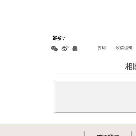
審校：
打印
致信編輯
相