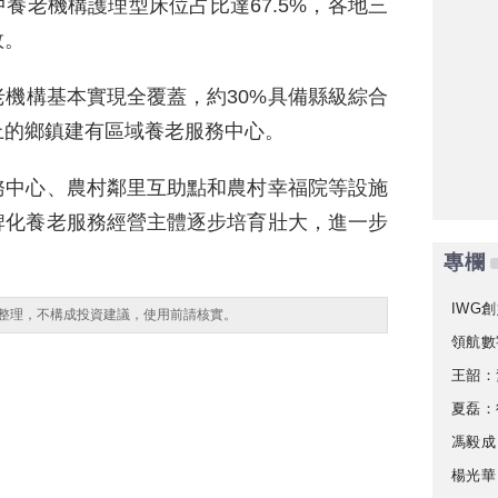
中養老機構護理型床位占比達67.5%，各地三
效。
機構基本實現全覆蓋，約30%具備縣級綜合
上的鄉鎮建有區域養老服務中心。
務中心、農村鄰里互助點和農村幸福院等設施
牌化養老服務經營主體逐步培育壯大，進一步
專欄
IWG創
整理，不構成投資建議，使用前請核實。
領航數
王韶：
夏磊：
馮毅成
楊光華