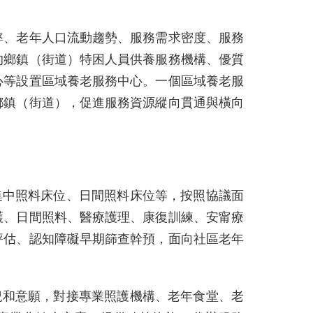
率、老年人口流動趨勢、服務需求密度、服務
的鄉鎮（街道）特困人員供養服務機構、優質
心等設置區域養老服務中心。一個區域養老服
鄉鎮（街道），促進服務資源縱向貫通與橫向
。
集中照料床位、日間照料床位等，按照協議面
護、日間照料、醫療護理、康復訓練、安甯療
評估、認知障礙早期篩查幹預，面向社區老年
況和意願，對接專業照護機構、老年食堂、老