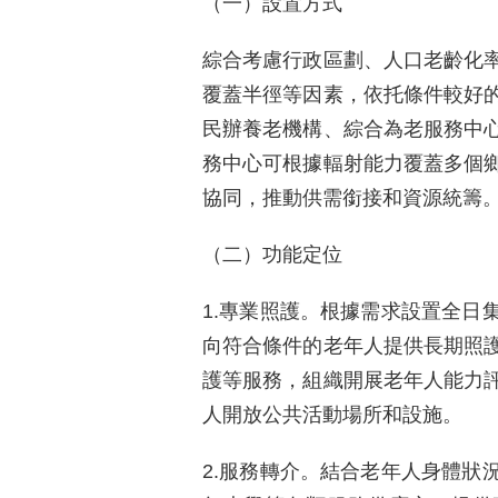
（一）設置方式
綜合考慮行政區劃、人口老齡化
覆蓋半徑等因素，依托條件較好
民辦養老機構、綜合為老服務中
務中心可根據輻射能力覆蓋多個
協同，推動供需銜接和資源統籌
（二）功能定位
1.專業照護。根據需求設置全日
向符合條件的老年人提供長期照
護等服務，組織開展老年人能力
人開放公共活動場所和設施。
2.服務轉介。結合老年人身體狀