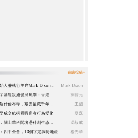
在線投稿+
始人兼執行主席Mark Dixon...
Mark Dixon
字基礎設施發展風潮：香港...
劉智元
紮什倫布寺，藏盡後藏千年...
王韶
從成交結構看購房者行為變化
夏磊
：關山華科闆塊憑科創生态...
馮毅成
：四中全會，10個字定調房地産
楊光華