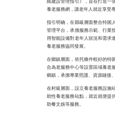
絡建設管理指引》，旨在打造一
養老服務網，讓老年人就近享受
指引明确，在縣級層面整合特困
管理平台，承擔服務示範、行業
用智能設備對老年人狀況和需求
養老服務協同發展。
在鄉鎮層面，依托條件較好的特
合為老服務中心等設置區域養老
鄉鎮，承擔專業照護、資源鏈接
在村級層面，設立養老服務設施
助性養老服務站點，就近就便提
助餐文娛等服務。