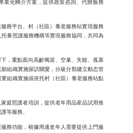
專業化轉介方案，提供政策咨詢、代辦服務
老服務平台、村（社區）養老服務站實現服務
人托養照護服務機構等實現服務協同，共同為
導下，重點面向高齡獨居、空巢、失能、孤寡
意願組織實施探訪關愛，分級分類建立動态管
需要組織實施或依托村（社區）養老服務站點
人家庭照護者培訓，提供老年用品産品試用推
照護等服務。
展服務功能，根據周邊老年人需要提供上門服