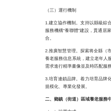
（三）運行機制
1.建立協作機制。支持以縣級綜
服務機構“養聯體”建設，貫通居
合。
2.推廣智慧管理。探索将全縣（
養老服務信息系統，建立老年人
需求進行精準畫像並及時匹配服
3.培育連鎖品牌。着力培育品牌
規模化、專業化發展。
二、鄉鎮（街道）區域養老服務