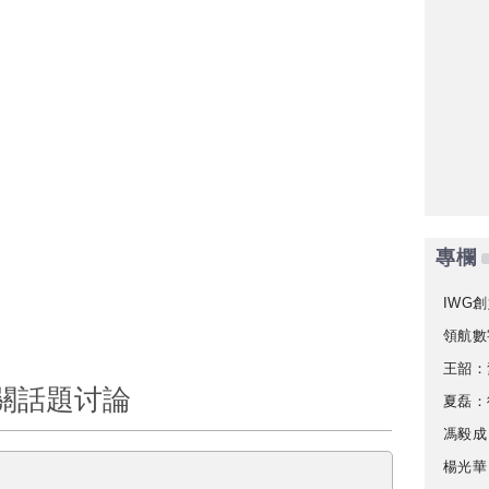
專欄
IWG創
領航數
王韶：
關話題讨論
夏磊：
馮毅成
楊光華