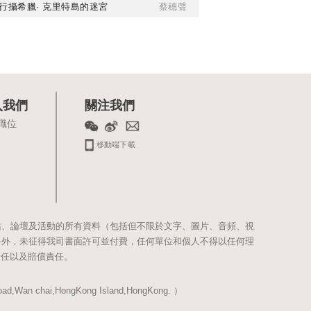
行攝希臘· 克里特島的迷宮
蔡穗聲
入我們
關注我們
職位
移動端下載
站、論壇及活動的所有資料（包括但不限於文字、圖片、音頻、視
料外，未征得我司書面許可並付費，任何單位和個人不得以任何理
責任以及賠償責任。
Wan chai,HongKong Island,HongKong. ）