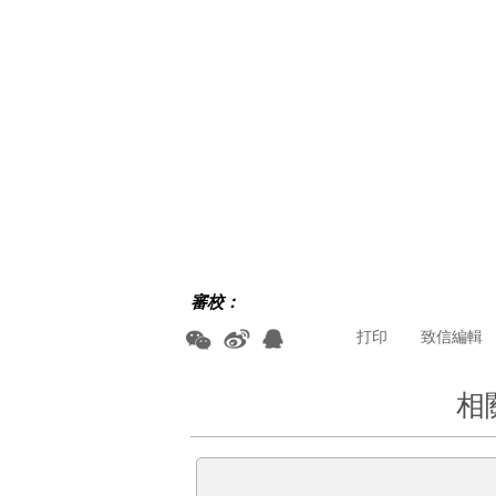
審校：
打印
致信編輯
相