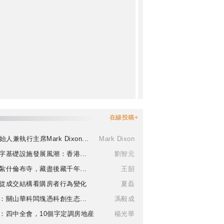
在線投稿+
始人兼執行主席Mark Dixon...
Mark Dixon
字基礎設施發展風潮：香港...
劉智元
紮什倫布寺，藏盡後藏千年...
王韶
從成交結構看購房者行為變化
夏磊
：關山華科闆塊憑科創生态...
馮毅成
：四中全會，10個字定調房地産
楊光華