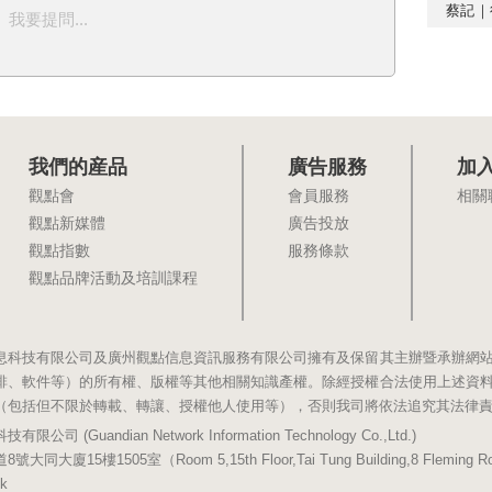
蔡記｜
我要提問...
我們的産品
廣告服務
加
觀點會
會員服務
相關
觀點新媒體
廣告投放
觀點指數
服務條款
觀點品牌活動及培訓課程
息科技有限公司及廣州觀點信息資訊服務有限公司擁有及保留其主辦暨承辦網
排、軟件等）的所有權、版權等其他相關知識產權。除經授權合法使用上述資
（包括但不限於轉載、轉讓、授權他人使用等），否則我司將依法追究其法律
(Guandian Network Information Technology Co.,Ltd.)
5樓1505室（Room 5,15th Floor,Tai Tung Building,8 Fleming Road,
k