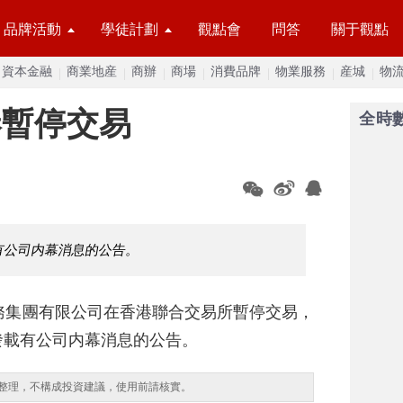
品牌活動
學徒計劃
觀點會
問答
關于觀點
資本金融
商業地産
商辦
商場
消費品牌
物業服務
産城
物
港暫停交易
全時
有公司内幕消息的公告。
務集團有限公司在香港聯合交易所暫停交易，
發載有公司内幕消息的公告。
整理，不構成投資建議，使用前請核實。