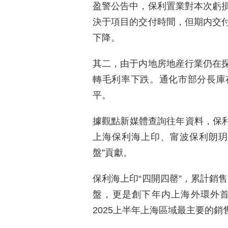
盈警公告中，保利置業對本次虧
決于項目的交付時間，但期内交
下降。
其二，由于内地房地産行業仍在
轉毛利率下跌。通化市部分長庫
平。
據觀點新媒體查詢往年資料，保利置
上海保利海上印、甯波保利朗玥
盤”貢獻。
保利海上印“四開四罄”，累計銷售
盤，更是創下年内上海外環外
2025上半年上海區域最主要的銷