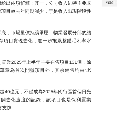
蔡記｜
損給出兩項解釋：其一，公司收入結轉主要取
付項目較去年同期減少，于是收入出現階段性
探底，市場量價持續承壓，物業發展分部的結
存項目實現去化，進一步拖累整體毛利率水
業2025年上半年主要在售項目131個，除
華章為首次開盤項目外，其余銷售均由“老
超40億元，不僅成為2025年闵行區首個日光
首開去化速度的記錄，該項目也是保利置業
售支撐。