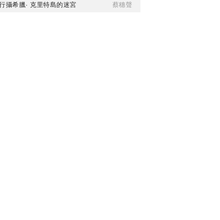
行攝希臘· 克里特島的迷宮
蔡穗聲