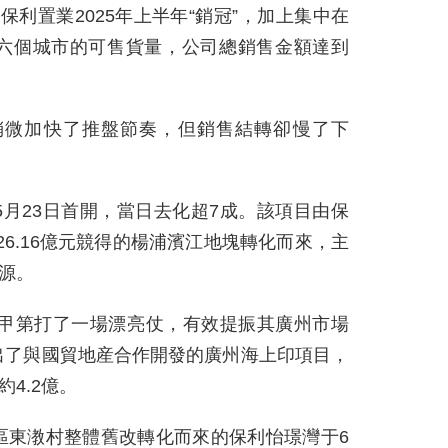
為保利置業2025年上半年“銷冠”，加上集中在
六個城市的可售貨量，公司總銷售金額達到
年稍微加快了推盤節奏，但銷售結轉卻慢了下
月23日首開，當日去化超7成。該項目由保
以26.16億元競得的楊浦濱江地塊轉化而來，主
房源。
麗甲第打了一場漂亮仗，有效提振其廣州市場
出了與國貿地産合作開發的廣州海上印項目，
約4.2億。
區東漖村整體舊改轉化而來的保利怡璟灣于6