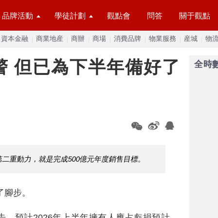
品牌活動
學徒計劃
觀點會
問答
關于觀點
資本金融
商業地産
商辦
商場
消費品牌
物業服務
産城
物
警 但已為下半年備好了
全時
二重動力，就是完成500億元年度銷售目標。
了腳步。
，預計2026年上半年擁有人應占虧損預計