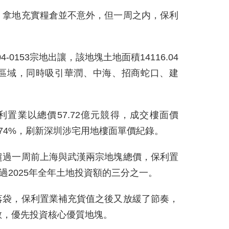
，拿地充實糧倉並不意外，但一周之内，保利
-0153宗地出讓，該地塊土地面積14116.04
區域，同時吸引華潤、中海、招商蛇口、建
利置業以總價57.72億元競得，成交樓面價
50.74%，刷新深圳涉宅用地樓面單價紀錄。
超過一周前上海與武漢兩宗地塊總價，保利置
過2025年全年土地投資額的三分之一。
落袋，保利置業補充貨值之後又放緩了節奏，
斂，優先投資核心優質地塊。