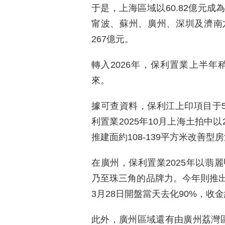
于是，上海區域以60.82億元成
甯波、蘇州、廣州、深圳及濟南
267億元。
轉入2026年，保利置業上半
來。
據可查資料，保利江上印項目于5
利置業2025年10月上海土拍中
推建面約108-139平方米改善型
在廣州，保利置業2025年以翡
乃至珠三角的品牌力。今年則推
3月28日開盤當天去化90%，收金
此外，廣州區域還有由廣州荔灣