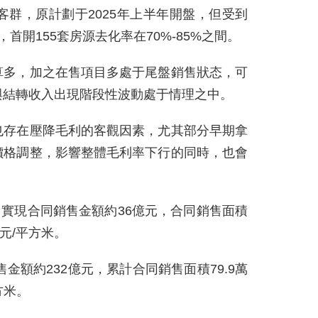
客群，原計劃于2025年上半年開盤，但受到
首開155套房源去化率在70%-85%之間。
算多，加之在售項目多處于尾盤銷售狀态，可
與結轉收入出現階段性波動處于情理之中。
也存在壓降毛利的客觀因素，尤其部分早期拿
價格調整，影響整體毛利率下行的同時，也會
月實現合同銷售金額約36億元，合同銷售面積
2元/平方米。
售金額約232億元，累計合同銷售面積79.9萬
方米。