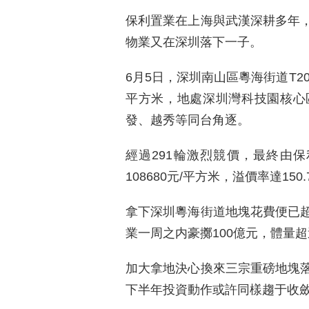
保利置業在上海與武漢深耕多年
物業又在深圳落下一子。
6月5日，深圳南山區粵海街道T204
平方米，地處深圳灣科技園核心
發、越秀等同台角逐。
經過291輪激烈競價，最終由保
108680元/平方米，溢價率達1
拿下深圳粵海街道地塊花費便已
業一周之内豪擲100億元，體量超
加大拿地決心換來三宗重磅地塊
下半年投資動作或許同樣趨于收