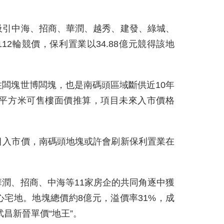
吸引中海、招商、華潤、越秀、建發、綠城、
2輪競價，保利置業以34.88億元競得該地
闆塊世博闆塊，也是南碼頭區域斷供近10年
萬/平方米可售樓面價推算，項目未來入市價格
目入市價，南碼頭地塊或許會刷新保利置業在
潤、招商、中海等11家房企的共同角逐中獲
宅地。地塊總價約8億元，溢價率31%，成
武昌新晉單價“地王”。