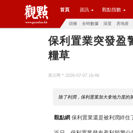
首頁
資訊
觀點指數
頭條
全時數據
深度
房地産
保利置業突發盈
糧草
•
观点网
2026-07-07 16:48
除了利潤，保利置業加大拿地力度的第
觀點網
保利置業還是被利潤絆住
近日，保利置業發布盈利預警公告