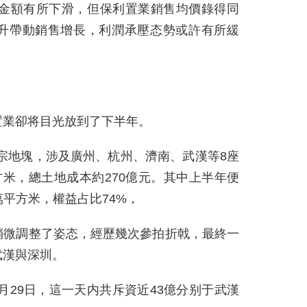
售金額有所下滑，但保利置業銷售均價錄得同
升帶動銷售增長，利潤承壓态勢或許有所緩
置業卻将目光放到了下半年。
5宗地塊，涉及廣州、杭州、濟南、武漢等8座
方米，總土地成本約270億元。其中上半年便
萬平方米，權益占比74%，
稍微調整了姿态，經歷幾次參拍折戟，最終一
武漢與深圳。
月29日，這一天内共斥資近43億分别于武漢