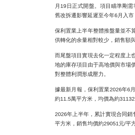
月19日正式開盤。項目瞄準剛需
舊改拆遷影響延遲至今年6月入市，
保利置業上半年整體推盤量並不
供轉化的余量相對較少，銷售額
而尾盤項目實現去化一定程度上
地的庫存項目由于高地價與市場
對整體利潤形成壓力。
據最新月報，保利置業2026年6
約11.5萬平方米，均價為約3113
2026年上半年，累計實現合同銷
平方米，銷售均價約29051元/平