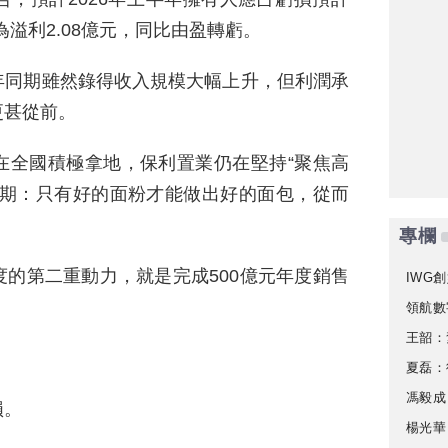
為溢利2.08億元，同比由盈轉虧。
年同期雖然錄得收入規模大幅上升，但利潤承
更甚從前。
在全國積極拿地，保利置業仍在堅持“聚焦高
預期：只有好的面粉才能做出好的面包，從而
專欄
的第二重動力，就是完成500億元年度銷售
IWG創
領航數
王韶：
夏磊：
馮毅成
損。
楊光華