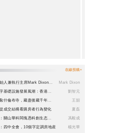
在線投稿+
始人兼執行主席Mark Dixon...
Mark Dixon
字基礎設施發展風潮：香港...
劉智元
紮什倫布寺，藏盡後藏千年...
王韶
從成交結構看購房者行為變化
夏磊
：關山華科闆塊憑科創生态...
馮毅成
：四中全會，10個字定調房地産
楊光華