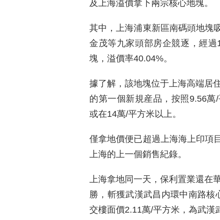
及上海溢價拿下兩宗核心地塊。
其中，上海浦東新區南碼頭地塊
金茂等九家頭部房企競逐，經過11
塊，溢價率40.04%。
據了解，該地塊位于上海高端居住
的第一個新規産品，按照9.56
或在14萬/平方米以上。
僅拿地價便已超過上海海上印項
上海的上一個銷售紀錄。
上海拿地同一天，保利置業還在華
勝，斬獲武漢武昌内環中南路核心
交樓面價2.11萬/平方米，為武漢