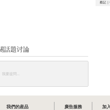
蔡記｜
關話題讨論
我要提問...
我們的産品
廣告服務
加