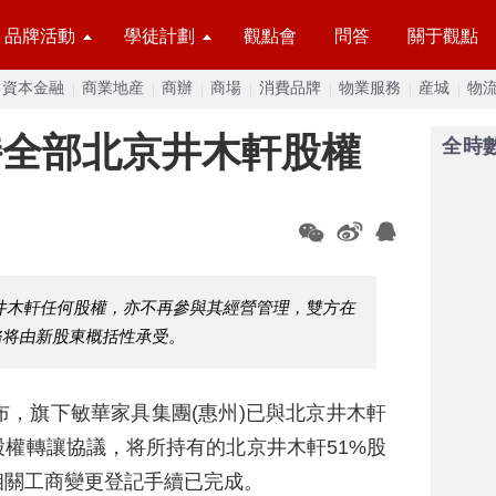
品牌活動
學徒計劃
觀點會
問答
關于觀點
資本金融
商業地産
商辦
商場
消費品牌
物業服務
産城
物
持全部北京井木軒股權
全時
井木軒任何股權，亦不再參與其經營管理，雙方在
務将由新股東概括性承受。
布，旗下敏華家具集團(惠州)已與北京井木軒
權轉讓協議，将所持有的北京井木軒51%股
相關工商變更登記手續已完成。