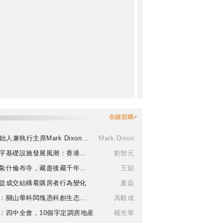
在線投稿+
始人兼執行主席Mark Dixon...
Mark Dixon
字基礎設施發展風潮：香港...
劉智元
紮什倫布寺，藏盡後藏千年...
王韶
從成交結構看購房者行為變化
夏磊
：關山華科闆塊憑科創生态...
馮毅成
：四中全會，10個字定調房地産
楊光華