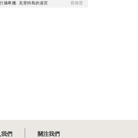
行攝希臘· 克里特島的迷宮
蔡穗聲
入我們
關注我們