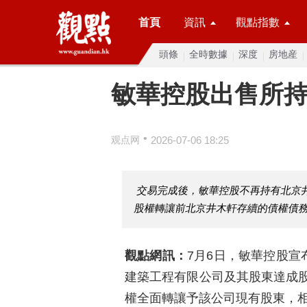
首頁
資訊
觀點指數
頭條
全時數據
深度
房地産
敏華控股出售所
•
观点网
2026-07-06 18:25
交易完成後，敏華控股不再持有北京
股權轉讓前北京井木軒存續的債權債
觀點網訊：
7月6日，敏華控股宣
建築工程有限公司及其股東達成股
權全面轉讓予該公司現有股東，