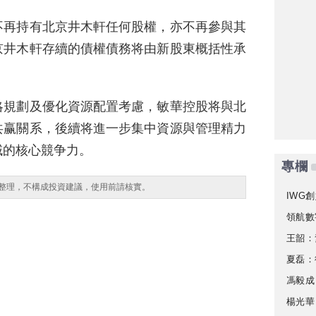
不再持有北京井木軒任何股權，亦不再參與其
京井木軒存續的債權債務将由新股東概括性承
略規劃及優化資源配置考慮，敏華控股将與北
共赢關系，後續将進一步集中資源與管理精力
域的核心競争力。
專欄
整理，不構成投資建議，使用前請核實。
IWG創
領航數
王韶：
夏磊：
馮毅成
楊光華