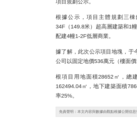
項目規劃公示。
根據公示，項目主體規劃三棟
34F（149.8米）超高層建築和1
配建4幢1-2F低層商業。
據了解，此次公示項目地塊，于今
公司以固定地價536萬元（樓面價
根項目用地面積28652㎡，總建
162494.04㎡，地下建築面積78
率25%。
免責聲明：本文内容與數據由觀點根據公開信息