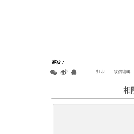
審校：
打印
致信編輯
相