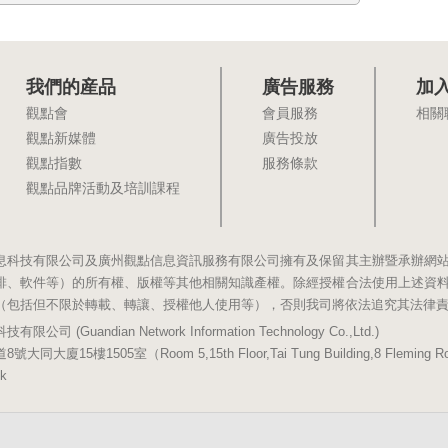
我們的産品
廣告服務
加
觀點會
會員服務
相關
觀點新媒體
廣告投放
觀點指數
服務條款
觀點品牌活動及培訓課程
息科技有限公司及廣州觀點信息資訊服務有限公司擁有及保留其主辦暨承辦網
排、軟件等）的所有權、版權等其他相關知識產權。除經授權合法使用上述資
（包括但不限於轉載、轉讓、授權他人使用等），否則我司將依法追究其法律
(Guandian Network Information Technology Co.,Ltd.)
5樓1505室（Room 5,15th Floor,Tai Tung Building,8 Fleming Road,
k