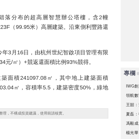
錯落分布的超高層智慧辦公塔樓，含2幢
幢23F（99.95米）高層建築。沿東側利豐路還
年3月16日，由杭州世紀智啟項目管理有限
34元/㎡）+競返還面積比例93%競得。
專欄
築面積241097.08㎡，其中地上建築面積
IWG創
603.04㎡，容積率5.5，建築密度50%，綠地
領航數
王韶：
整理，不構成投資建議，使用前請核實。
夏磊：
馮毅成
楊光華