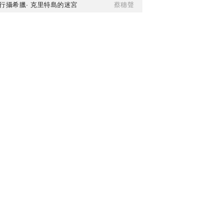
行攝希臘· 克里特島的迷宮
蔡穗聲