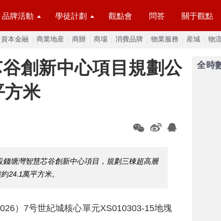
品牌活動
學徒計劃
觀點會
問答
關于觀點
資本金融
商業地産
商辦
商場
消費品牌
物業服務
産城
物
芯谷創新中心項目規劃公
全時
平方米
設錢塘灣智慧芯谷創新中心項目，規劃三棟超高層
24.1萬平方米。
26）7号世紀城核心單元XS010303-15地塊