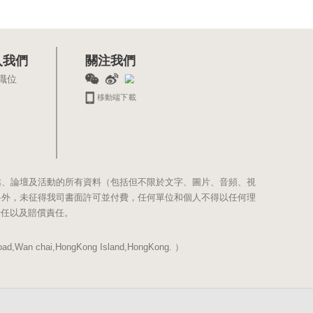
入我們
關注我們
職位
移動端下載
站、論壇及活動的所有資料（包括但不限於文字、圖片、音頻、視
料外，未征得我司書面許可並付費，任何單位和個人不得以任何理
責任以及賠償責任。
Wan chai,HongKong Island,HongKong. ）