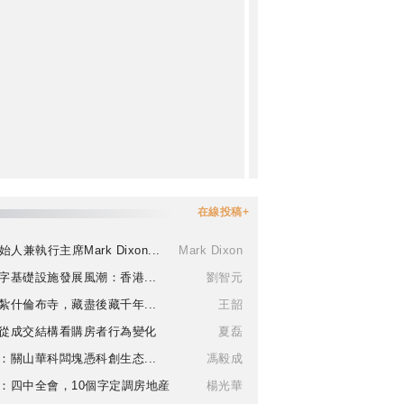
在線投稿+
始人兼執行主席Mark Dixon...
Mark Dixon
字基礎設施發展風潮：香港...
劉智元
紮什倫布寺，藏盡後藏千年...
王韶
從成交結構看購房者行為變化
夏磊
：關山華科闆塊憑科創生态...
馮毅成
：四中全會，10個字定調房地産
楊光華