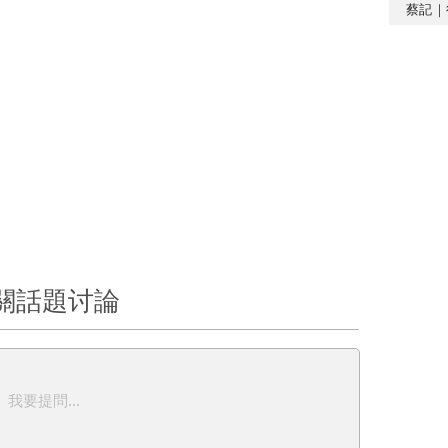
蔡記｜
關話題讨論
我要提問...