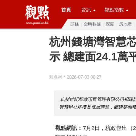
首頁
資訊
觀點指數
頭條
全時數據
深度
房地産
杭州​錢塘灣智慧
示 總建面24.1萬
•
观点网
2026-07-03 08:27
杭州世紀智啟項目管理有限公司拟建
智慧辦公塔樓及低層商業，總建築面積約
觀點網訊：
7月2日，杭政儲出（20